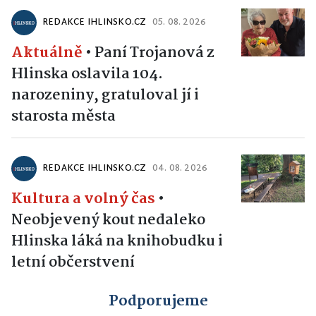
REDAKCE IHLINSKO.CZ
05. 08. 2026
Aktuálně
•
Paní Trojanová z
Hlinska oslavila 104.
narozeniny, gratuloval jí i
starosta města
REDAKCE IHLINSKO.CZ
04. 08. 2026
Kultura a volný čas
•
Neobjevený kout nedaleko
Hlinska láká na knihobudku i
letní občerstvení
Podporujeme