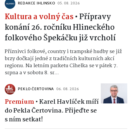
REDAKCE IHLINSKO
05. 08. 2026
Kultura a volný čas
•
Přípravy
konání 26. ročníku Hlineckého
folkového Špekáčku již vrcholí
Příznivci folkové, country i trampské hudby se již
brzy dočkají jedné z tradičních kulturních akcí
regionu. Na letním parketu Cihelka se v pátek 7.
srpna a v sobotu 8. sr...
PEKLO ČERTOVINA
06. 08. 2026
Premium
•
Karel Havlíček míří
do Pekla Čertovina. Přijeďte se
s ním setkat!