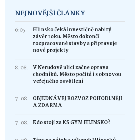
NEJNOVĚJŠÍ ČLÁNKY
6:05
Hlinsko čeká investičně nabitý
závěr roku. Město dokončí
rozpracované stavby a připravuje
nové projekty
8. 08.
V Nerudově ulici začne oprava
chodníků. Město počítá i s obnovou
veřejného osvětlení
7. 08.
OBJEDNÁVEJ ROZVOZ POHODLNĚJI
A ZDARMA
7. 08.
Kdo stojí za KS GYM HLINSKO?