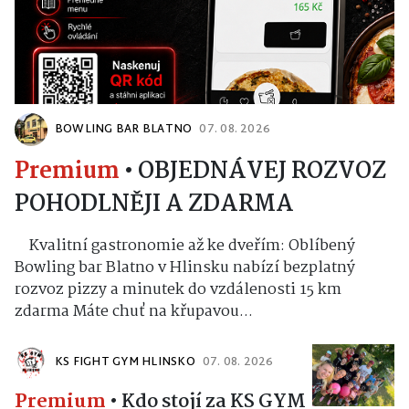
BOWLING BAR BLATNO
07. 08. 2026
Premium
•
OBJEDNÁVEJ ROZVOZ
POHODLNĚJI A ZDARMA
Kvalitní gastronomie až ke dveřím: Oblíbený
Bowling bar Blatno v Hlinsku nabízí bezplatný
rozvoz pizzy a minutek do vzdálenosti 15 km
zdarma Máte chuť na křupavou...
KS FIGHT GYM HLINSKO
07. 08. 2026
Premium
•
Kdo stojí za KS GYM