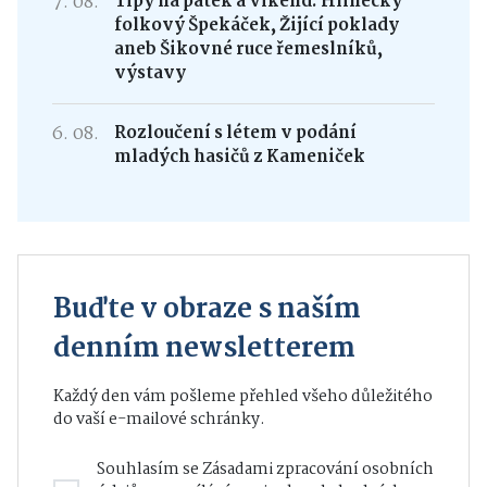
7. 08.
Tipy na pátek a víkend: Hlinecký
folkový Špekáček, Žijící poklady
aneb Šikovné ruce řemeslníků,
výstavy
6. 08.
Rozloučení s létem v podání
mladých hasičů z Kameniček
Buďte v obraze s naším
denním newsletterem
Každý den vám pošleme přehled všeho důležitého
do vaší e-mailové schránky.
Souhlasím se
Zásadami zpracování osobních