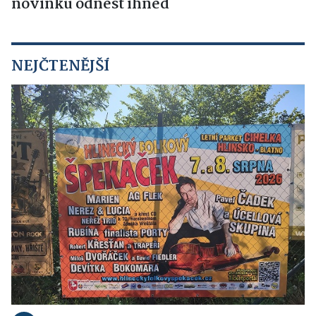
novinku odnést ihned
NEJČTENĚJŠÍ