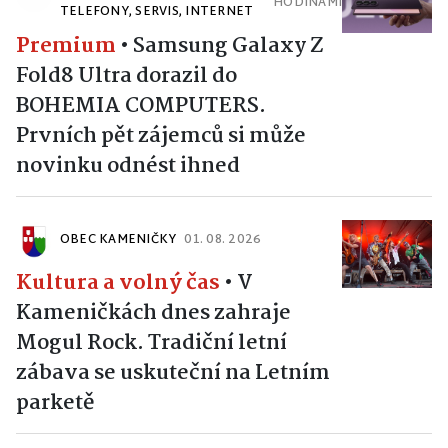
HODINAMI
TELEFONY, SERVIS, INTERNET
Premium
•
Samsung Galaxy Z
Fold8 Ultra dorazil do
BOHEMIA COMPUTERS.
Prvních pět zájemců si může
novinku odnést ihned
OBEC KAMENIČKY
01. 08. 2026
Kultura a volný čas
•
V
Kameničkách dnes zahraje
Mogul Rock. Tradiční letní
zábava se uskuteční na Letním
parketě