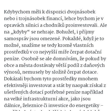
Kdybychom měli k dispozici dvojnásobek
nebo i trojnásobek financí, lehce bychom je v
opravách silnici a chodníků proinvestovali. Ale
na „kdyby“ se nehraje. Bohužel, i příjmy
samospráv jsou omezené. Pokaždé, když je to
možné, snažíme se tedy kromě vlastních
prostředků v co nejvyšší míře čerpat dotační
peníze. Osobně se ale domnívám, že pokud by
obce a města dostávaly větší podíl z daňových
výnosů, nemusely by složitě čerpat dotace.
Dokázali bychom tyto prostředky mnohem
efektivněji investovat a stát by naopak získal z
ušetřených dotací potřebné peníze například
na velké infrastrukturní akce, jako jsou
dálnice, železnice či investice do energetiky –