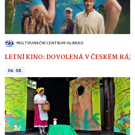
MULTIFUNKČNÍ CENTRUM HLINSKO
LETNÍ KINO: DOVOLENÁ V ČESKÉM RÁJI
06. 08.