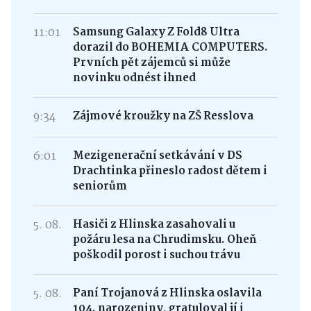
11:01
Samsung Galaxy Z Fold8 Ultra
dorazil do BOHEMIA COMPUTERS.
Prvních pět zájemců si může
novinku odnést ihned
9:34
Zájmové kroužky na ZŠ Resslova
6:01
Mezigenerační setkávání v DS
Drachtinka přineslo radost dětem i
seniorům
5. 08.
Hasiči z Hlinska zasahovali u
požáru lesa na Chrudimsku. Oheň
poškodil porost i suchou trávu
5. 08.
Paní Trojanová z Hlinska oslavila
104. narozeniny, gratuloval jí i