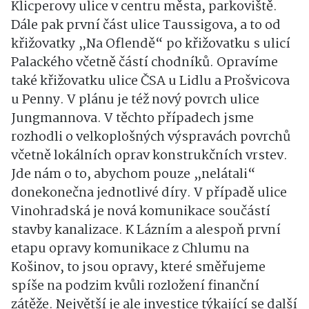
Klicperovy ulice v centru města, parkoviště.
Dále pak první část ulice Taussigova, a to od
křižovatky „Na Oflendě“ po křižovatku s ulicí
Palackého včetně částí chodníků. Opravíme
také křižovatku ulice ČSA u Lidlu a Prošvicova
u Penny. V plánu je též nový povrch ulice
Jungmannova. V těchto případech jsme
rozhodli o velkoplošných výspravách povrchů
včetně lokálních oprav konstrukčních vrstev.
Jde nám o to, abychom pouze „nelátali“
donekonečna jednotlivé díry. V případě ulice
Vinohradská je nová komunikace součástí
stavby kanalizace. K Lázním a alespoň první
etapu opravy komunikace z Chlumu na
Košinov, to jsou opravy, které směřujeme
spíše na podzim kvůli rozložení finanční
zátěže. Největší je ale investice týkající se další