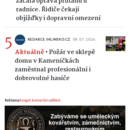
začala oprava průtahu u
radnice. Řidiče čekají
objížďky i dopravní omezení
5
REDAKCE IHLINSKO.CZ
08. 07. 2026
Aktuálně
•
Požár ve sklepě
domu v Kameničkách
zaměstnal profesionální i
dobrovolné hasiče
Reklama
Koupit komerční sdělení