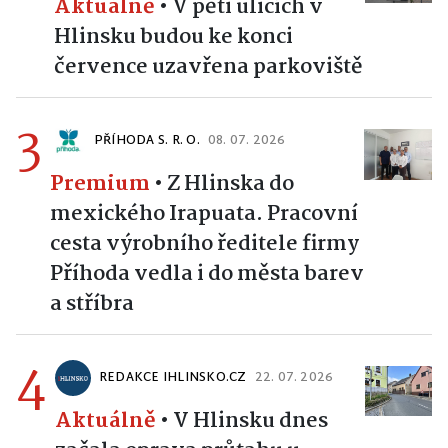
Aktuálně
•
V pěti ulicích v
Hlinsku budou ke konci
července uzavřena parkoviště
3
PŘÍHODA S. R. O.
08. 07. 2026
Premium
•
Z Hlinska do
mexického Irapuata. Pracovní
cesta výrobního ředitele firmy
Příhoda vedla i do města barev
a stříbra
4
REDAKCE IHLINSKO.CZ
22. 07. 2026
Aktuálně
•
V Hlinsku dnes