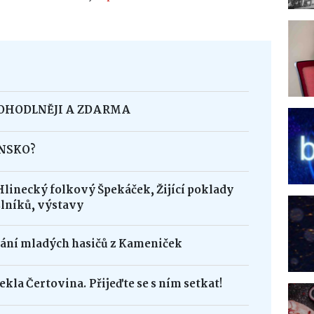
POHODLNĚJI A ZDARMA
INSKO?
Hlinecký folkový Špekáček, Žijící poklady
lníků, výstavy
dání mladých hasičů z Kameniček
ekla Čertovina. Přijeďte se s ním setkat!