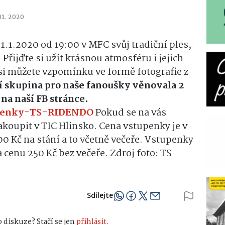
01. 2020
.1.2020 od 19:00 v MFC svůj tradiční ples,
Přijďte si užít krásnou atmosféru i jejich
si můžete vzpomínku ve formě fotografie z
 skupina pro naše fanoušky věnovala 2
 na naší FB stránce.
tupenky-TS-RIDENDO
Pokud se na vás
akoupit v TIC Hlinsko. Cena vstupenky je v
00 Kč na stání a to včetně večeře. Vstupenky
 cenu 250 Kč bez večeře. Zdroj foto: TS
Sdílejte
 diskuze? Stačí se jen
přihlásit.