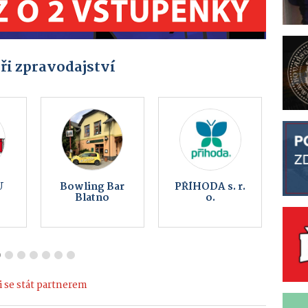
ři zpravodajství
n
Kovoart
Peklo
Vojtěchov
Čertovina
 se stát partnerem