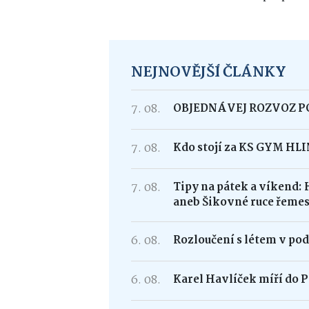
NEJNOVĚJŠÍ ČLÁNKY
7. 08.
OBJEDNÁVEJ ROZVOZ 
7. 08.
Kdo stojí za KS GYM HL
7. 08.
Tipy na pátek a víkend: 
aneb Šikovné ruce řemes
6. 08.
Rozloučení s létem v po
6. 08.
Karel Havlíček míří do P