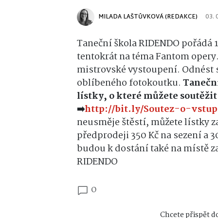
MILADA LAŠTŮVKOVÁ (REDAKCE)
03. 
Taneční škola RIDENDO pořádá 11
tentokrát na téma Fantom opery. 
mistrovské vystoupení. Odnést 
oblíbeného fotokoutku.
Taneční
lístky, o které můžete soutěžit
➡️
http://bit.ly/Soutez-o-vs
neusměje štěstí, můžete lístky z
předprodeji 350 Kč na sezení a 3
budou k dostání také na místě za
RIDENDO
0
Chcete přispět do