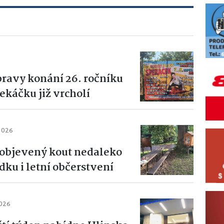
pravy konání 26. ročníku
káčku již vrcholí
 2026
objevený kout nedaleko
ku i letní občerstvení
2026