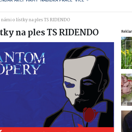
ENDÁŘ AKCÍ
FIRMY
NABÍDKA PRÁCE
VÍCE
s námi o lístky na ples TS RIDENDO
ístky na ples TS RIDENDO
Rekla