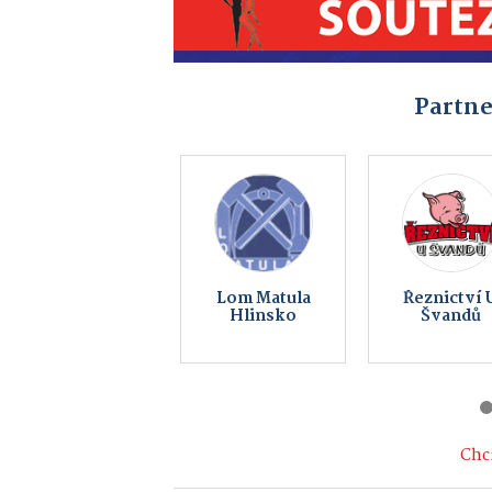
Partne
Bistro GAMAS
TSM Desig
s.r.o.
Chci