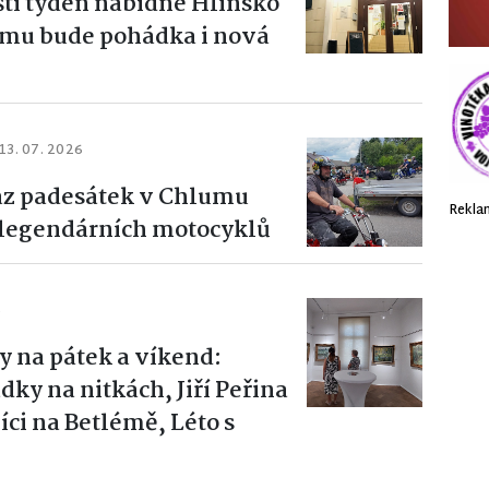
ští týden nabídne Hlinsko
ramu bude pohádka i nová
13. 07. 2026
az padesátek v Chlumu
Rekla
u legendárních motocyklů
6
y na pátek a víkend:
ky na nitkách, Jiří Peřina
ci na Betlémě, Léto s