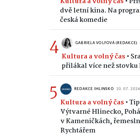
Kultura a volný čas
•
Pří
dvě letní kina. Na prog
česká komedie
4
GABRIELA VOLFOVÁ (REDAKCE)
Kultura a volný čas
•
Sr
přilákal více než stovk
5
REDAKCE IHLINSKO
10. 07. 202
Kultura a volný čas
•
Tip
Výtvarné Hlinecko, Pohád
v Kameničkách, řemeslní
Rychtářem