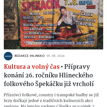
REDAKCE IHLINSKO
05. 08. 2026
Kultura a volný čas
•
Přípravy
konání 26. ročníku Hlineckého
folkového Špekáčku již vrcholí
Příznivci folkové, country i trampské hudby se již
brzy dočkají jedné z tradičních kulturních akcí
regionu. Na letním parketu Cihelka se v pátek 7.