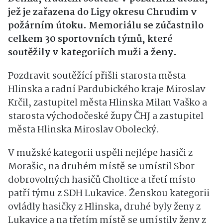
jež je zařazena do Ligy okresu Chrudim v
požárním útoku. Memoriálu se zúčastnilo
celkem 30 sportovních týmů, které
soutěžily v kategoriích muži a ženy.
Pozdravit soutěžící přišli starosta města
Hlinska a radní Pardubického kraje Miroslav
Krčil, zastupitel města Hlinska Milan Vaško a
starosta východočeské župy ČHJ a zastupitel
města Hlinska Miroslav Obolecký.
V mužské kategorii uspěli nejlépe hasiči z
Morašic, na druhém místě se umístil Sbor
dobrovolných hasičů Choltice a třetí místo
patří týmu z SDH Lukavice. Ženskou kategorii
ovládly hasičky z Hlinska, druhé byly ženy z
Lukavice a na třetím místě se umístily ženy z