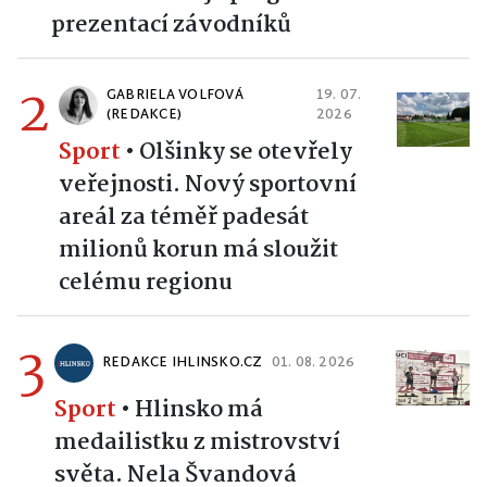
prezentací závodníků
2
GABRIELA VOLFOVÁ
19. 07.
(REDAKCE)
2026
Sport
•
Olšinky se otevřely
veřejnosti. Nový sportovní
areál za téměř padesát
milionů korun má sloužit
celému regionu
3
REDAKCE IHLINSKO.CZ
01. 08. 2026
Sport
•
Hlinsko má
medailistku z mistrovství
světa. Nela Švandová