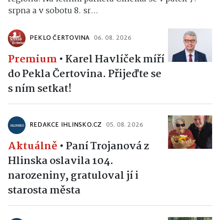
srpna a v sobotu 8. sr...
PEKLO ČERTOVINA
06. 08. 2026
Premium
•
Karel Havlíček míří
do Pekla Čertovina. Přijeďte se
s ním setkat!
REDAKCE IHLINSKO.CZ
05. 08. 2026
Aktuálně
•
Paní Trojanová z
Hlinska oslavila 104.
narozeniny, gratuloval jí i
starosta města