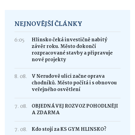
NEJNOVĚJŠÍ ČLÁNKY
6:05
Hlinsko čeká investičně nabitý
závěr roku. Město dokončí
rozpracované stavby a připravuje
nové projekty
8. 08.
V Nerudově ulici začne oprava
chodníků. Město počítá i s obnovou
veřejného osvětlení
7. 08.
OBJEDNÁVEJ ROZVOZ POHODLNĚJI
A ZDARMA
7. 08.
Kdo stojí za KS GYM HLINSKO?