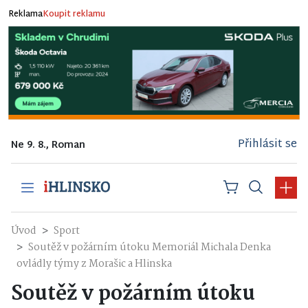
Reklama
Koupit reklamu
Přihlásit se
Ne 9. 8., Roman
Úvod
Sport
Soutěž v požárním útoku Memoriál Michala Denka
ovládly týmy z Morašic a Hlinska
Soutěž v požárním útoku