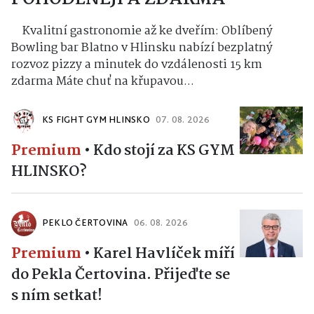
Kvalitní gastronomie až ke dveřím: Oblíbený
Bowling bar Blatno v Hlinsku nabízí bezplatný
rozvoz pizzy a minutek do vzdálenosti 15 km
zdarma Máte chuť na křupavou...
KS FIGHT GYM HLINSKO
07. 08. 2026
Premium
•
Kdo stojí za KS GYM
HLINSKO?
PEKLO ČERTOVINA
06. 08. 2026
Premium
•
Karel Havlíček míří
do Pekla Čertovina. Přijeďte se
s ním setkat!