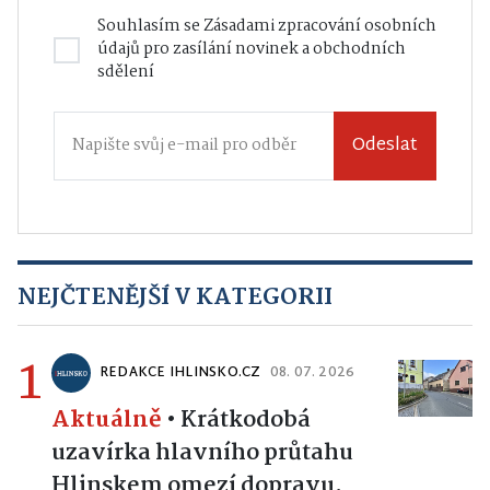
Souhlasím se
Zásadami zpracování osobních
údajů
pro zasílání novinek a obchodních
sdělení
Odeslat
NEJČTENĚJŠÍ V KATEGORII
1
REDAKCE IHLINSKO.CZ
08. 07. 2026
Aktuálně
•
Krátkodobá
uzavírka hlavního průtahu
Hlinskem omezí dopravu.