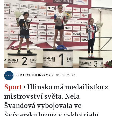
REDAKCE IHLINSKO.CZ
01. 08. 2026
Sport
•
Hlinsko má medailistku z
mistrovství světa. Nela
Švandová vybojovala ve
Švýcarsku bronz v cyklotrialu