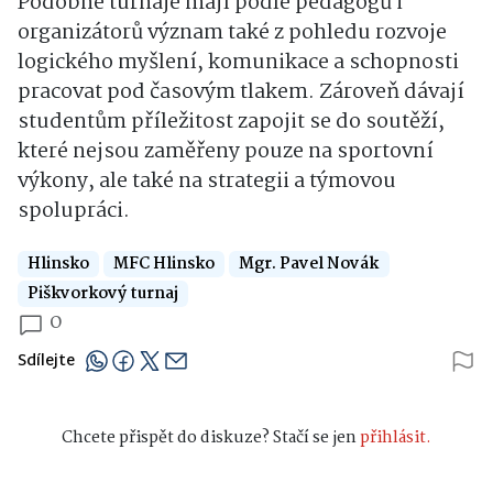
Podobné turnaje mají podle pedagogů i
organizátorů význam také z pohledu rozvoje
logického myšlení, komunikace a schopnosti
pracovat pod časovým tlakem. Zároveň dávají
studentům příležitost zapojit se do soutěží,
které nejsou zaměřeny pouze na sportovní
výkony, ale také na strategii a týmovou
spolupráci.
Hlinsko
MFC Hlinsko
Mgr. Pavel Novák
Piškvorkový turnaj
0
Sdílejte
Chcete přispět do diskuze? Stačí se jen
přihlásit.