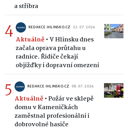
a stříbra
4
REDAKCE IHLINSKO.CZ
22. 07. 2026
Aktuálně
•
V Hlinsku dnes
začala oprava průtahu u
radnice. Řidiče čekají
objížďky i dopravní omezení
5
REDAKCE IHLINSKO.CZ
08. 07. 2026
Aktuálně
•
Požár ve sklepě
domu v Kameničkách
zaměstnal profesionální i
dobrovolné hasiče