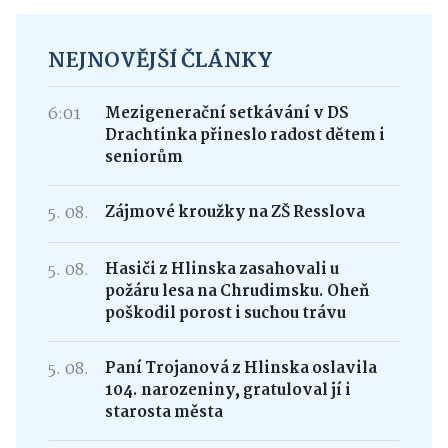
NEJNOVĚJŠÍ ČLÁNKY
6:01
Mezigenerační setkávání v DS
Drachtinka přineslo radost dětem i
seniorům
5. 08.
Zájmové kroužky na ZŠ Resslova
5. 08.
Hasiči z Hlinska zasahovali u
požáru lesa na Chrudimsku. Oheň
poškodil porost i suchou trávu
5. 08.
Paní Trojanová z Hlinska oslavila
104. narozeniny, gratuloval jí i
starosta města