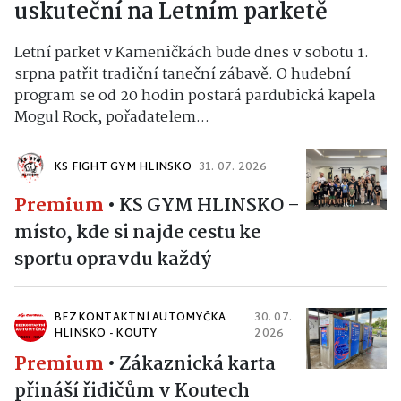
uskuteční na Letním parketě
Letní parket v Kameničkách bude dnes v sobotu 1.
srpna patřit tradiční taneční zábavě. O hudební
program se od 20 hodin postará pardubická kapela
Mogul Rock, pořadatelem...
KS FIGHT GYM HLINSKO
31. 07. 2026
Premium
•
KS GYM HLINSKO –
místo, kde si najde cestu ke
sportu opravdu každý
BEZKONTAKTNÍ AUTOMYČKA
30. 07.
HLINSKO - KOUTY
2026
Premium
•
Zákaznická karta
přináší řidičům v Koutech