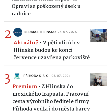
Opraví se poškozený úsek u
radnice
2
REDAKCE IHLINSKO
25. 07. 2026
Aktuálně
•
V pěti ulicích v
Hlinsku budou ke konci
července uzavřena parkoviště
3
PŘÍHODA S. R. O.
08. 07. 2026
Premium
•
Z Hlinska do
mexického Irapuata. Pracovní
cesta výrobního ředitele firmy
Příhoda vedla i do města barev