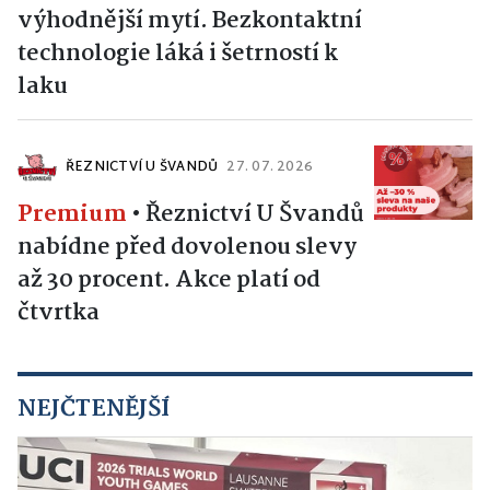
výhodnější mytí. Bezkontaktní
technologie láká i šetrností k
laku
ŘEZNICTVÍ U ŠVANDŮ
27. 07. 2026
Premium
•
Řeznictví U Švandů
nabídne před dovolenou slevy
až 30 procent. Akce platí od
čtvrtka
NEJČTENĚJŠÍ