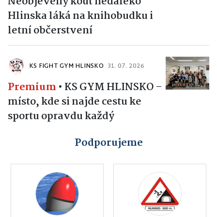
Neobjevený kout nedaleko
Hlinska láká na knihobudku i
letní občerstvení
KS FIGHT GYM HLINSKO
31. 07. 2026
Premium
•
KS GYM HLINSKO –
místo, kde si najde cestu ke
sportu opravdu každý
Podporujeme