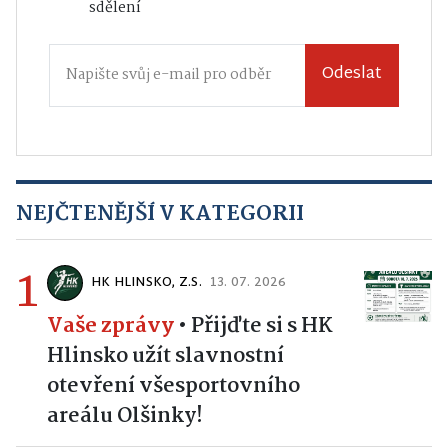
sdělení
Odeslat
NEJČTENĚJŠÍ V KATEGORII
1
HK HLINSKO, Z.S.
13. 07. 2026
Vaše zprávy
•
Přijďte si s HK
Hlinsko užít slavnostní
otevření všesportovního
areálu Olšinky!