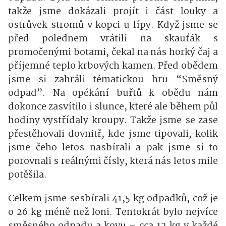
takže jsme dokázali projít i část louky a
ostrůvek stromů v kopci u lípy. Když jsme se
před polednem vrátili na skauťák s
promočenými botami, čekal na nás horký čaj a
příjemné teplo krbových kamen. Před obědem
jsme si zahráli tématickou hru “Směsný
odpad”. Na opékání buřtů k obědu nám
dokonce zasvítilo i slunce, které ale během půl
hodiny vystřídaly kroupy. Takže jsme se zase
přestěhovali dovnitř, kde jsme tipovali, kolik
jsme čeho letos nasbírali a pak jsme si to
porovnali s reálnými čísly, která nás letos mile
potěšila.
Celkem jsme sesbírali 41,5 kg odpadků, což je
o 26 kg méně než loni. Tentokrát bylo nejvíce
směsného odpadu a kovu – cca 12 kg v každé