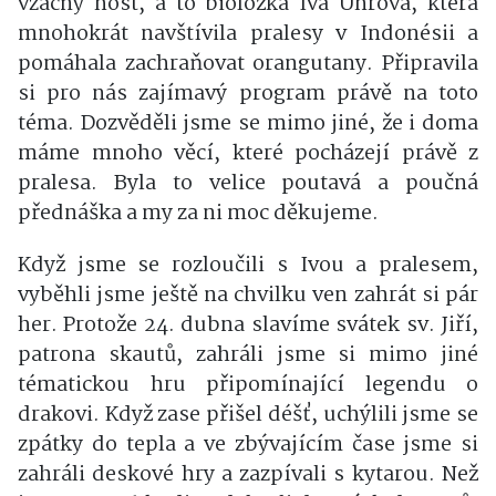
vzácný host, a to bioložka Iva Uhrová, která
mnohokrát navštívila pralesy v Indonésii a
pomáhala zachraňovat orangutany. Připravila
si pro nás zajímavý program právě na toto
téma. Dozvěděli jsme se mimo jiné, že i doma
máme mnoho věcí, které pocházejí právě z
pralesa. Byla to velice poutavá a poučná
přednáška a my za ni moc děkujeme.
Když jsme se rozloučili s Ivou a pralesem,
vyběhli jsme ještě na chvilku ven zahrát si pár
her. Protože 24. dubna slavíme svátek sv. Jiří,
patrona skautů, zahráli jsme si mimo jiné
tématickou hru připomínající legendu o
drakovi. Když zase přišel déšť, uchýlili jsme se
zpátky do tepla a ve zbývajícím čase jsme si
zahráli deskové hry a zazpívali s kytarou. Než