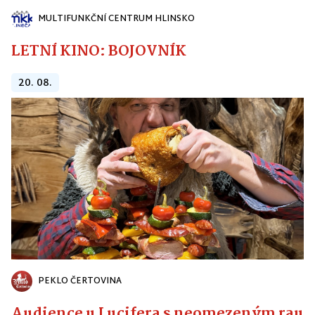
MULTIFUNKČNÍ CENTRUM HLINSKO
LETNÍ KINO: BOJOVNÍK
20. 08.
PEKLO ČERTOVINA
Audience u Lucifera s neomezeným raute