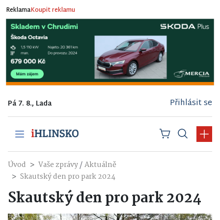
Reklama
Koupit reklamu
Přihlásit se
Pá 7. 8., Lada
/
Úvod
Vaše zprávy
Aktuálně
Skautský den pro park 2024
Skautský den pro park 2024