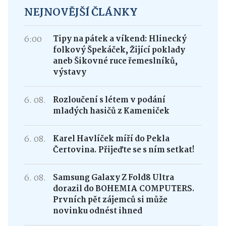
NEJNOVĚJŠÍ ČLÁNKY
6:00
Tipy na pátek a víkend: Hlinecký
folkový Špekáček, Žijící poklady
aneb Šikovné ruce řemeslníků,
výstavy
6. 08.
Rozloučení s létem v podání
mladých hasičů z Kameniček
6. 08.
Karel Havlíček míří do Pekla
Čertovina. Přijeďte se s ním setkat!
6. 08.
Samsung Galaxy Z Fold8 Ultra
dorazil do BOHEMIA COMPUTERS.
Prvních pět zájemců si může
novinku odnést ihned