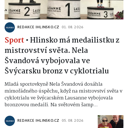
REDAKCE IHLINSKO.CZ
01. 08. 2026
Sport
•
Hlinsko má medailistku z
mistrovství světa. Nela
Švandová vybojovala ve
Švýcarsku bronz v cyklotrialu
Mladá sportovkyně Nela Švandová dosáhla
mimořádného úspěchu, když na mistrovství světa v
cyklotrialu ve švýcarském Lausanne vybojovala
bronzovou medaili. Na světovém šamp...
REDAKCE IHLINSKO.CZ
05. 08. 2026