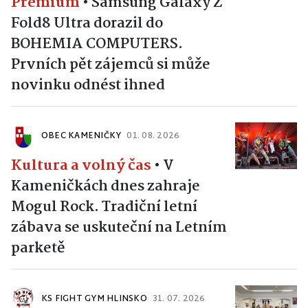
Premium
•
Samsung Galaxy Z
Fold8 Ultra dorazil do
BOHEMIA COMPUTERS.
Prvních pět zájemců si může
novinku odnést ihned
OBEC KAMENIČKY
01. 08. 2026
Kultura a volný čas
•
V
Kameničkách dnes zahraje
Mogul Rock. Tradiční letní
zábava se uskuteční na Letním
parketě
KS FIGHT GYM HLINSKO
31. 07. 2026