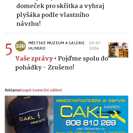
domeček pro skřítka a vyhraj
plyšáka podle vlastního
návrhu!
5
MĚSTSKÉ MUZEUM A GALERIE
10. 07.
HLINSKO
2026
Vaše zprávy
•
Pojďme spolu do
pohádky - Zrušeno!
Reklama
Koupit komerční sdělení