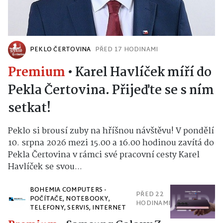
PEKLO ČERTOVINA
PŘED 17 HODINAMI
Premium
•
Karel Havlíček míří do
Pekla Čertovina. Přijeďte se s ním
setkat!
Peklo si brousí zuby na hříšnou návštěvu! V pondělí
10. srpna 2026 mezi 15.00 a 16.00 hodinou zavítá do
Pekla Čertovina v rámci své pracovní cesty Karel
Havlíček se svou...
BOHEMIA COMPUTERS -
PŘED 22
POČÍTAČE, NOTEBOOKY,
HODINAMI
TELEFONY, SERVIS, INTERNET