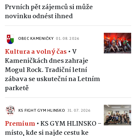
Prvních pět zájemců si může
novinku odnést ihned
OBEC KAMENIČKY
01. 08. 2026
Kultura a volný čas
•
V
Kameničkách dnes zahraje
Mogul Rock. Tradiční letní
zábava se uskuteční na Letním
parketě
KS FIGHT GYM HLINSKO
31. 07. 2026
Premium
•
KS GYM HLINSKO –
místo, kde si najde cestu ke