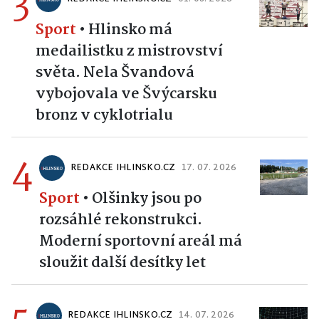
3
Sport
•
Hlinsko má
medailistku z mistrovství
světa. Nela Švandová
vybojovala ve Švýcarsku
bronz v cyklotrialu
4
REDAKCE IHLINSKO.CZ
17. 07. 2026
Sport
•
Olšinky jsou po
rozsáhlé rekonstrukci.
Moderní sportovní areál má
sloužit další desítky let
REDAKCE IHLINSKO.CZ
14. 07. 2026