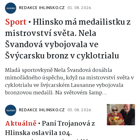
REDAKCE IHLINSKO.CZ
01. 08. 2026
Sport
•
Hlinsko má medailistku z
mistrovství světa. Nela
Švandová vybojovala ve
Švýcarsku bronz v cyklotrialu
Mladá sportovkyně Nela Švandová dosáhla
mimořádného úspěchu, když na mistrovství světa v
cyklotrialu ve švýcarském Lausanne vybojovala
bronzovou medaili. Na světovém šamp...
REDAKCE IHLINSKO.CZ
05. 08. 2026
Aktuálně
•
Paní Trojanová z
Hlinska oslavila 104.