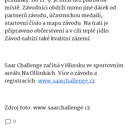
přihlášky. Do 11. 9. je nižší než platba na
místě. Závodníci obdrží mimo jiné dárek od
partnerů závodu, účastnickou medaili,
startovní číslo a mapu závodu. Na trati je
připraveno občerstvení a v cíli teplé jídlo.
Závod nabízí také kvalitní zázemí.
Saar Challenge začíná v Hlinsku ve sportovním
areálu Na Olšinkách. Více o závodu a
registracích:
www.saarchallenge.cz
Zdroj foto: www.saarchallenge.cz
0