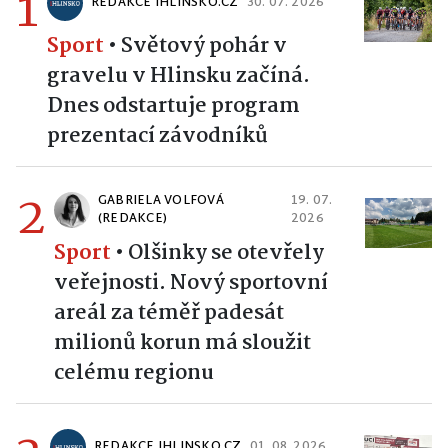
1
REDAKCE IHLINSKO.CZ
30. 07. 2026
Sport
•
Světový pohár v
gravelu v Hlinsku začíná.
Dnes odstartuje program
prezentací závodníků
2
GABRIELA VOLFOVÁ
19. 07.
(REDAKCE)
2026
Sport
•
Olšinky se otevřely
veřejnosti. Nový sportovní
areál za téměř padesát
milionů korun má sloužit
celému regionu
REDAKCE IHLINSKO.CZ
01. 08. 2026