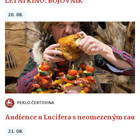
LETNÍ KINO: BOJOVNÍK
20. 08.
PEKLO ČERTOVINA
Audience u Lucifera s neomezeným raute
21. 08.