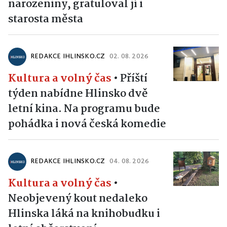
narozeniny, gratuloval jí i
starosta města
REDAKCE IHLINSKO.CZ
02. 08. 2026
Kultura a volný čas
•
Příští
týden nabídne Hlinsko dvě
letní kina. Na programu bude
pohádka i nová česká komedie
REDAKCE IHLINSKO.CZ
04. 08. 2026
Kultura a volný čas
•
Neobjevený kout nedaleko
Hlinska láká na knihobudku i