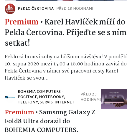
PEKLO ČERTOVINA
PŘED 18 HODINAMI
Premium
•
Karel Havlíček míří do
Pekla Čertovina. Přijeďte se s ním
setkat!
Peklo si brousí zuby na hříšnou návštěvu! V pondělí
10. srpna 2026 mezi 15.00 a 16.00 hodinou zavítá do
Pekla Čertovina v rámci své pracovní cesty Karel
Havlíček se svou...
BOHEMIA COMPUTERS -
PŘED 23
POČÍTAČE, NOTEBOOKY,
HODINAMI
TELEFONY, SERVIS, INTERNET
Premium
•
Samsung Galaxy Z
Fold8 Ultra dorazil do
BOHEMIA COMPUTERS.