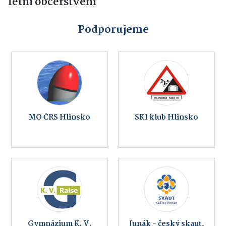
letní občerstvení
Podporujeme
MO ČRS Hlinsko
SKI klub Hlinsko
Gymnázium K. V.
Junák - český skaut,