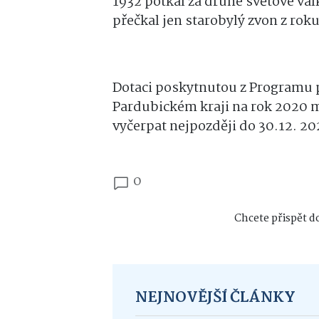
1932 potkal za druhé světové vá
přečkal jen starobylý zvon z rok
Dotaci poskytnutou z Programu 
Pardubickém kraji na rok 2020 
vyčerpat nejpozději do 30.12. 20
0
Chcete přispět do
NEJNOVĚJŠÍ ČLÁNKY