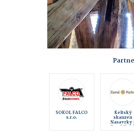
Partne
Bistro GAMAS
Koupelna
music bar