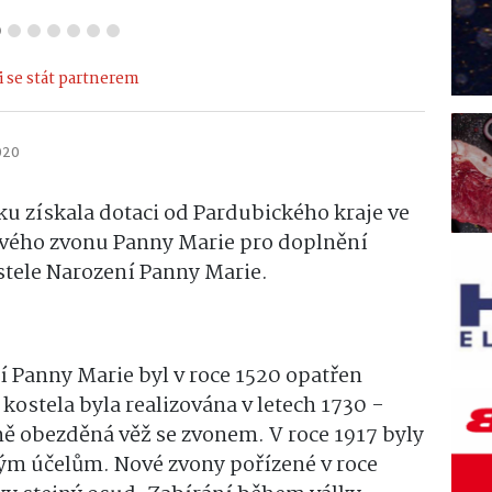
 se stát partnerem
020
ku získala dotaci od Pardubického kraje ve
ového zvonu Panny Marie pro doplnění
stele Narození Panny Marie.
 Panny Marie byl v roce 1520 opatřen
ostela byla realizována v letech 1730 -
ě obezděná věž se zvonem. V roce 1917 byly
ým účelům. Nové zvony pořízené v roce