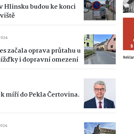
h v Hlinsku budou ke konci
viště
 2026
es začala oprava průtahu u
Rekla
bjížďky i dopravní omezení
k míří do Pekla Čertovina.
2026