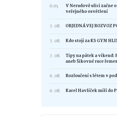
6:05
V Nerudově ulici začne 
veřejného osvětlení
7. 08.
OBJEDNÁVEJ ROZVOZ 
7. 08.
Kdo stojí za KS GYM HL
7. 08.
Tipy na pátek a víkend: 
aneb Šikovné ruce řemes
6. 08.
Rozloučení s létem v po
6. 08.
Karel Havlíček míří do P