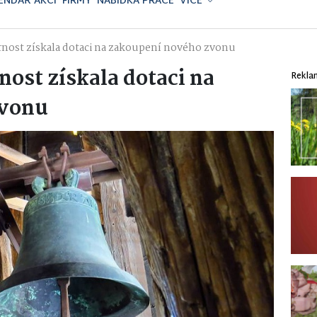
ENDÁŘ AKCÍ
FIRMY
NABÍDKA PRÁCE
VÍCE
rnost získala dotaci na zakoupení nového zvonu
ost získala dotaci na
Rekla
zvonu