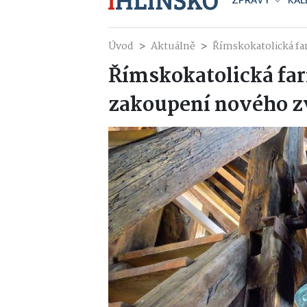
ZPRÁVY
KAL
Úvod
Aktuálně
Římskokatolická fa
Římskokatolická farn
zakoupení nového 