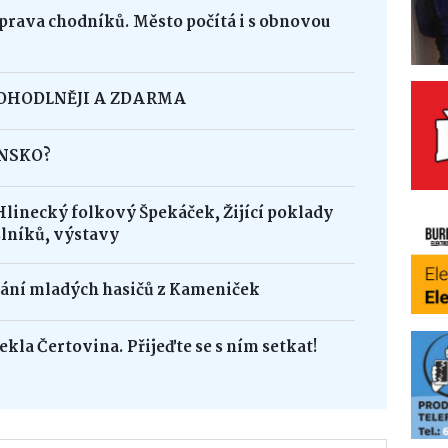
oprava chodníků. Město počítá i s obnovou
POHODLNĚJI A ZDARMA
INSKO?
Hlinecký folkový Špekáček, Žijící poklady
lníků, výstavy
dání mladých hasičů z Kameniček
ekla Čertovina. Přijeďte se s ním setkat!