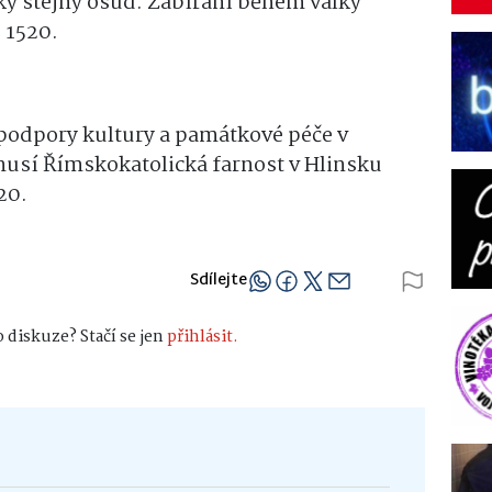
lky stejný osud. Zabírání během války
u 1520.
podpory kultury a památkové péče v
musí Římskokatolická farnost v Hlinsku
20.
Sdílejte
 diskuze? Stačí se jen
přihlásit.