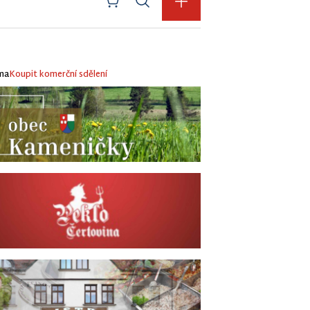
ma
Koupit komerční sdělení