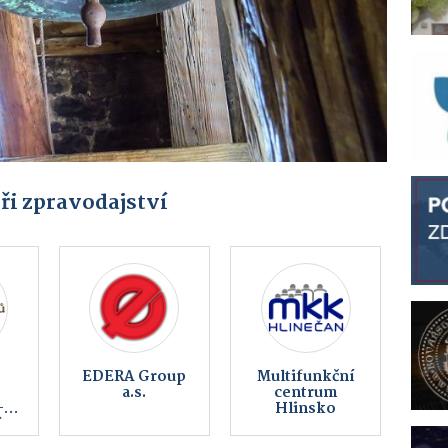
ři zpravodajství
Auto MERCIA
Vaše reklama
a.s.
zde od 990 Kč