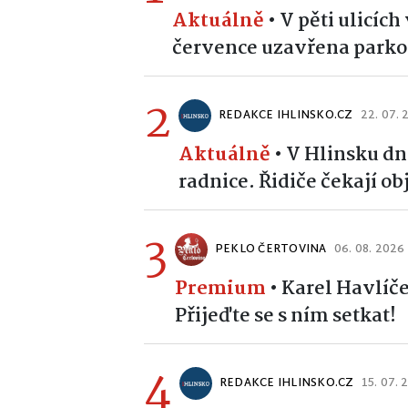
Aktuálně
•
V pěti ulicíc
července uzavřena parko
2
REDAKCE IHLINSKO.CZ
22. 07.
Aktuálně
•
V Hlinsku dn
radnice. Řidiče čekají o
3
PEKLO ČERTOVINA
06. 08. 2026
Premium
•
Karel Havlíče
Přijeďte se s ním setkat!
4
REDAKCE IHLINSKO.CZ
15. 07. 