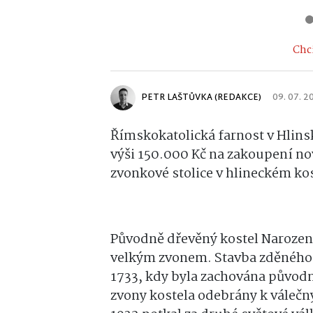
Chci
PETR LAŠTŮVKA (REDAKCE)
09. 07. 2
Římskokatolická farnost v Hlins
výši 150.000 Kč na zakoupení n
zvonkové stolice v hlineckém ko
Původně dřevěný kostel Narození
velkým zvonem. Stavba zděného k
1733, kdy byla zachována původn
zvony kostela odebrány k válečn