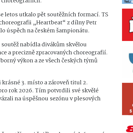
 choreografiích.
e letos utkalo pět soutěžních formací. TS
horeografii „Heartbeat“ z dílny
Petr
nalo úspěch na českém šampionátu.
a soutěž nabídla divákům skvělou
ce a precizně zpracovaných choreografií.
borný výkon a ze všech českých týmů
 krásné 3. místo a zároveň titul 2.
ro rok 2026. Tím potvrdili své skvělé
vázali na úspěšnou sezónu v plesových