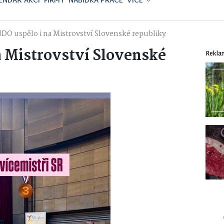
ENDÁŘ AKCÍ
FIRMY
NABÍDKA PRÁCE
VÍCE
DO uspělo i na Mistrovství Slovenské republiky
 Mistrovství Slovenské
Rekla