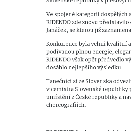
Slovenské republiky v plesových
Ve spojené kategorii dospělých s
RIDENDO zde znovu představilo c
Janáček
, se kterou již zazname
Konkurence byla velmi kvalitní 
podívanou plnou energie, elegan
RIDENDO však opět předvedlo vý
dosáhlo nejlepšího výsledku.
Tanečníci si ze Slovenska odvezli
vicemistra Slovenské republiky p
umístění z České republiky a na
choreografiích.