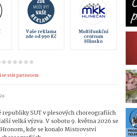
IA
PŘÍHODA s. r.
TSM Design
o.
s.r.o.
 se stát partnerem
026
 republiky SUT v plesových choreografiích
lší velká výzva. V sobotu 9. května 2026 se
d Hronom
, kde se konalo Mistrovství