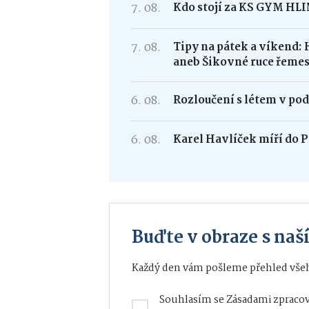
7. 08.
Kdo stojí za KS GYM HL
7. 08.
Tipy na pátek a víkend: 
aneb Šikovné ruce řemes
6. 08.
Rozloučení s létem v po
6. 08.
Karel Havlíček míří do P
Buďte v obraze s na
Každý den vám pošleme přehled všeh
Souhlasím se
Zásadami zpracov