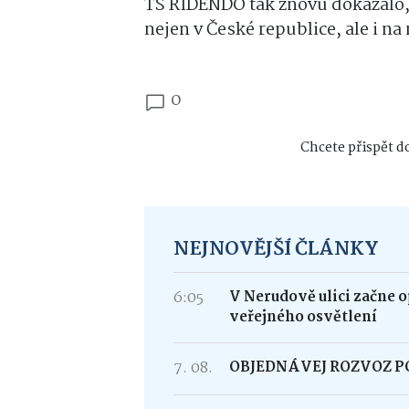
TS RIDENDO tak znovu dokázalo, 
nejen v České republice, ale i n
0
Chcete přispět do
NEJNOVĚJŠÍ ČLÁNKY
6:05
V Nerudově ulici začne 
veřejného osvětlení
7. 08.
OBJEDNÁVEJ ROZVOZ 