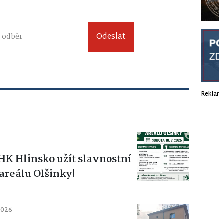
Odeslat
Rekla
s HK Hlinsko užít slavnostní
areálu Olšinky!
2026