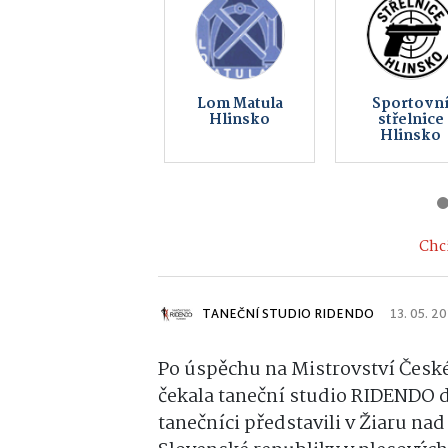
Peklo
Auto MERC
Čertovina
a.s.
Chci
TANEČNÍ STUDIO RIDENDO
13. 05. 2
Po úspěchu na Mistrovství České
čekala taneční studio RIDENDO da
tanečníci představili v
Žiaru na