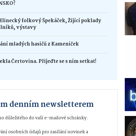
INSKO?
Hlinecký folkový Špekáček, Žijící poklady
lníků, výstavy
dání mladých hasičů z Kameniček
ekla Čertovina. Přijeďte se s ním setkat!
ším denním newsletterem
o důležitého do vaší e-mailové schránky.
ání osobních údajů
pro zasílání novinek a