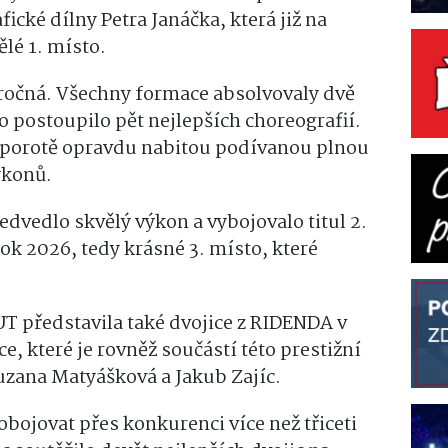
ické dílny Petra Janáčka, která již na
lé 1. místo.
ročná. Všechny formace absolvovaly dvě
ho postoupilo pět nejlepších choreografií.
i porotě opravdu nabitou podívanou plnou
ýkonů.
dvedlo skvělý výkon a vybojovalo titul 2.
ok 2026, tedy krásné 3. místo, které
UT představila také dvojice z RIDENDA v
e, které je rovněž součástí této prestižní
Zuzana Matyášková a Jakub Zajíc.
obojovat přes konkurenci více než třiceti