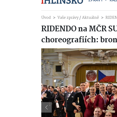
ZPRÁVY
KAL
/
Úvod
Vaše zprávy
Aktuálně
RIDEN
RIDENDO na MČR SU
choreografiích: bro
Previous