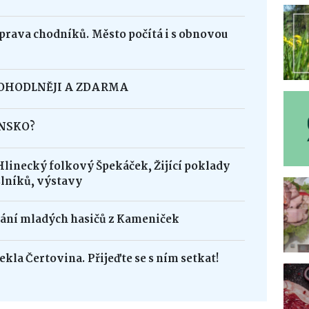
oprava chodníků. Město počítá i s obnovou
POHODLNĚJI A ZDARMA
INSKO?
Hlinecký folkový Špekáček, Žijící poklady
lníků, výstavy
dání mladých hasičů z Kameniček
ekla Čertovina. Přijeďte se s ním setkat!