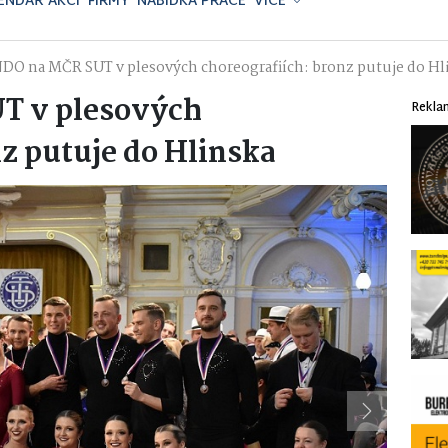
ENDÁŘ AKCÍ
FIRMY
NABÍDKA PRÁCE
VÍCE
DO na MČR SUT v plesových choreografiích: bronz putuje do Hl
T v plesových
Rekla
nz putuje do Hlinska
Next