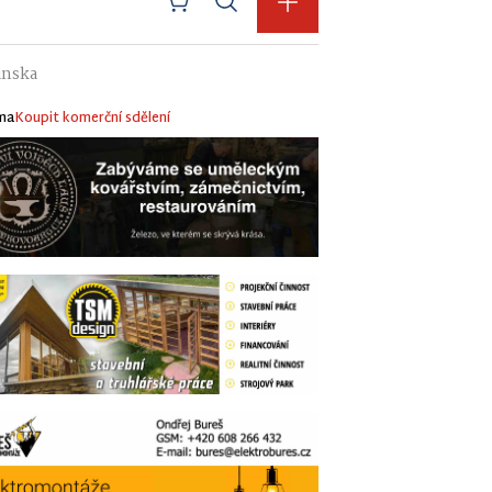
inska
ma
Koupit komerční sdělení