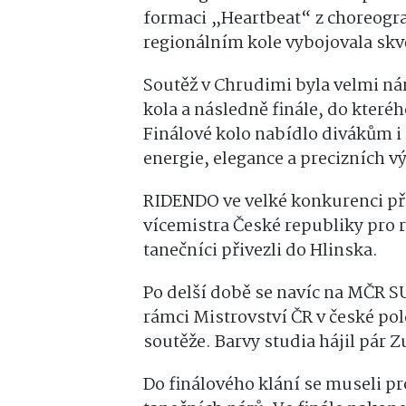
formaci „Heartbeat“ z choreograf
regionálním kole vybojovala skvě
Soutěž v Chrudimi byla velmi ná
kola a následně finále, do které
Finálové kolo nabídlo divákům 
energie, elegance a precizních v
RIDENDO ve velké konkurenci pře
vícemistra České republiky pro r
tanečníci přivezli do Hlinska.
Po delší době se navíc na MČR S
rámci Mistrovství ČR v české polc
soutěže. Barvy studia hájil pár 
Do finálového klání se museli pr