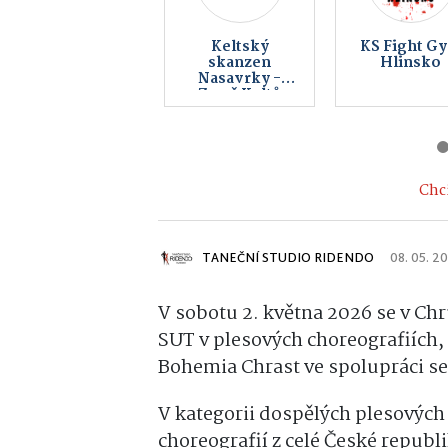
Auto MERCIA
Vaše rekla
a.s.
zde od 990 
Chci
TANEČNÍ STUDIO RIDENDO
08. 05. 2
V sobotu 2. května 2026 se v Ch
SUT v plesových choreografiích,
Bohemia Chrast ve spolupráci se
V kategorii dospělých plesových
choreografií z celé České repub