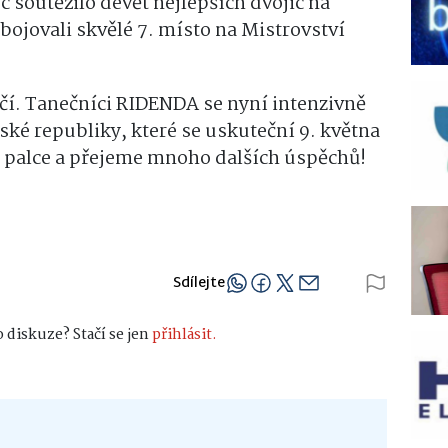
c soutěžilo devět nejlepších dvojic na
bojovali skvělé 7. místo na Mistrovství
čí. Tanečníci RIDENDA se nyní intenzivně
ské republiky, které se uskuteční 9. května
 palce a přejeme mnoho dalších úspěchů!
Sdílejte
 diskuze? Stačí se jen
přihlásit.