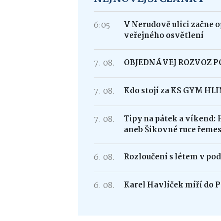
6:05
V Nerudově ulici začne 
veřejného osvětlení
7. 08.
OBJEDNÁVEJ ROZVOZ 
7. 08.
Kdo stojí za KS GYM HL
7. 08.
Tipy na pátek a víkend: 
aneb Šikovné ruce řemes
6. 08.
Rozloučení s létem v po
6. 08.
Karel Havlíček míří do P