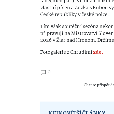
tanečních párů. Ve finále nakone
vlastní píseň a Zuzka s Kubou vy
České republiky v české polce.
Tím však soutěžní sezóna nekon
připravují na Mistrovství Sloven
2026 v Žiar nad Hronom. Držíme
Fotogalerie z Chrudimi
zde.
0
Chcete přispět do
NEJNOVĚJŠÍ ČLÁNKY