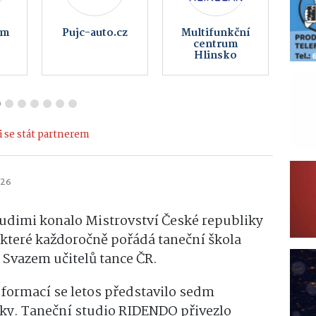
ma
Vinotéka Pod
Obec
Kč
Kovárnou
Kameničky
 se stát partnerem
026
rudimi konalo Mistrovství České republiky
 které každoročně pořádá taneční škola
 Svazem učitelů tance ČR.
 formací se letos představilo sedm
liky. Taneční studio RIDENDO přivezlo