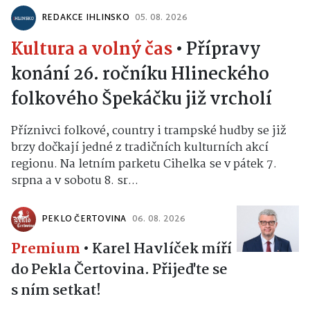
REDAKCE IHLINSKO
05. 08. 2026
Kultura a volný čas
•
Přípravy
konání 26. ročníku Hlineckého
folkového Špekáčku již vrcholí
Příznivci folkové, country i trampské hudby se již
brzy dočkají jedné z tradičních kulturních akcí
regionu. Na letním parketu Cihelka se v pátek 7.
srpna a v sobotu 8. sr...
PEKLO ČERTOVINA
06. 08. 2026
Premium
•
Karel Havlíček míří
do Pekla Čertovina. Přijeďte se
s ním setkat!