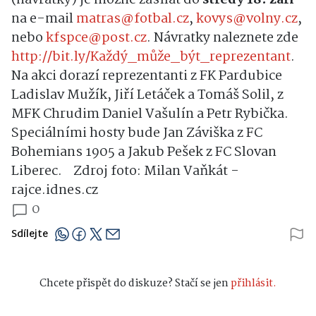
na e-mail
matras@fotbal.cz
,
kovys@volny.cz
,
nebo
kfspce@post.cz
. Návratky naleznete zde
http://bit.ly/Každý_může_být_reprezentant
.
Na akci dorazí reprezentanti z FK Pardubice
Ladislav Mužík, Jiří Letáček a Tomáš Solil, z
MFK Chrudim Daniel Vašulín a Petr Rybička.
Speciálními hosty bude Jan Záviška z FC
Bohemians 1905 a Jakub Pešek z FC Slovan
Liberec.
Zdroj foto: Milan Vaňkát -
rajce.idnes.cz
0
Sdílejte
Chcete přispět do diskuze? Stačí se jen
přihlásit.