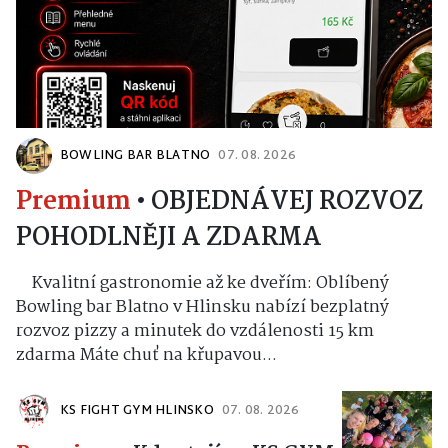
BOWLING BAR BLATNO
07. 08. 2026
Premium
•
OBJEDNÁVEJ ROZVOZ
POHODLNĚJI A ZDARMA
Kvalitní gastronomie až ke dveřím: Oblíbený
Bowling bar Blatno v Hlinsku nabízí bezplatný
rozvoz pizzy a minutek do vzdálenosti 15 km
zdarma Máte chuť na křupavou...
KS FIGHT GYM HLINSKO
07. 08. 2026
Premium
•
Kdo stojí za KS GYM