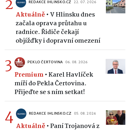
2
Aktuálně
•
V Hlinsku dnes
začala oprava průtahu u
radnice. Řidiče čekají
objížďky i dopravní omezení
3
PEKLO ČERTOVINA
06. 08. 2026
Premium
•
Karel Havlíček
míří do Pekla Čertovina.
Přijeďte se s ním setkat!
4
REDAKCE IHLINSKO.CZ
05. 08. 2026
Aktuálně
•
Paní Trojanová z