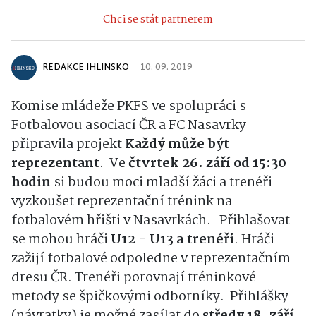
Chci se stát partnerem
REDAKCE IHLINSKO
10. 09. 2019
Komise mládeže PKFS ve spolupráci s
Fotbalovou asociací ČR a FC Nasavrky
připravila projekt
Každý může být
reprezentant
.
Ve
čtvrtek 26. září od 15:30
hodin
si budou moci mladší žáci a trenéři
vyzkoušet reprezentační trénink na
fotbalovém hřišti v Nasavrkách.
Přihlašovat
se mohou hráči
U12 - U13
a trenéři
. Hráči
zažijí fotbalové odpoledne v reprezentačním
dresu ČR. Trenéři porovnají tréninkové
metody se špičkovými odborníky.
Přihlášky
(návratky) je možné zasílat do
středy 18. září