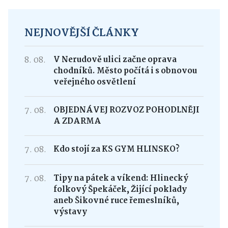
NEJNOVĚJŠÍ ČLÁNKY
8. 08.
V Nerudově ulici začne oprava
chodníků. Město počítá i s obnovou
veřejného osvětlení
7. 08.
OBJEDNÁVEJ ROZVOZ POHODLNĚJI
A ZDARMA
7. 08.
Kdo stojí za KS GYM HLINSKO?
7. 08.
Tipy na pátek a víkend: Hlinecký
folkový Špekáček, Žijící poklady
aneb Šikovné ruce řemeslníků,
výstavy