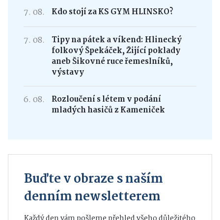
7. 08.
Kdo stojí za KS GYM HLINSKO?
7. 08.
Tipy na pátek a víkend: Hlinecký
folkový Špekáček, Žijící poklady
aneb Šikovné ruce řemeslníků,
výstavy
6. 08.
Rozloučení s létem v podání
mladých hasičů z Kameniček
Buďte v obraze s naším
denním newsletterem
Každý den vám pošleme přehled všeho důležitého