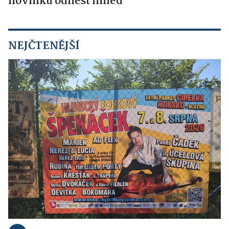
novinku odnést ihned
NEJČTENĚJŠÍ