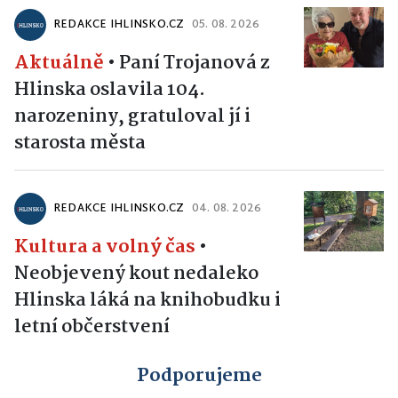
REDAKCE IHLINSKO.CZ
05. 08. 2026
Aktuálně
•
Paní Trojanová z
Hlinska oslavila 104.
narozeniny, gratuloval jí i
starosta města
REDAKCE IHLINSKO.CZ
04. 08. 2026
Kultura a volný čas
•
Neobjevený kout nedaleko
Hlinska láká na knihobudku i
letní občerstvení
Podporujeme