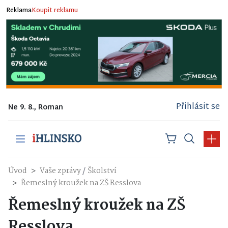
Reklama
Koupit reklamu
Přihlásit se
Ne 9. 8., Roman
/
Úvod
Vaše zprávy
Školství
Řemeslný kroužek na ZŠ Resslova
Řemeslný kroužek na ZŠ
Resslova