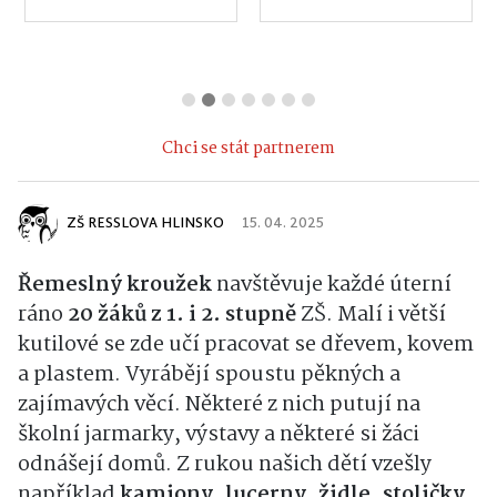
Chci se stát partnerem
ZŠ RESSLOVA HLINSKO
15. 04. 2025
Řemeslný kroužek
navštěvuje každé úterní
ráno
20 žáků z 1. i 2. stupně
ZŠ. Malí i větší
kutilové se zde učí pracovat se dřevem, kovem
a plastem. Vyrábějí spoustu pěkných a
zajímavých věcí. Některé z nich putují na
školní jarmarky, výstavy a některé si žáci
odnášejí domů. Z rukou našich dětí vzešly
například
kamiony, lucerny, židle, stoličky,