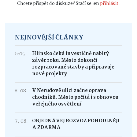
Chcete přispět do diskuze? Stačí se jen
přihlásit.
NEJNOVĚJŠÍ ČLÁNKY
6:05
Hlinsko čeká investičně nabitý
závěr roku. Město dokončí
rozpracované stavby a připravuje
nové projekty
8. 08.
V Nerudově ulici začne oprava
chodníků. Město počítá i s obnovou
veřejného osvětlení
7. 08.
OBJEDNÁVEJ ROZVOZ POHODLNĚJI
A ZDARMA