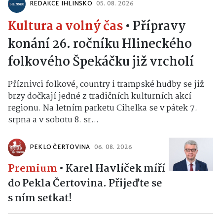
REDAKCE IHLINSKO
05. 08. 2026
Kultura a volný čas
•
Přípravy
konání 26. ročníku Hlineckého
folkového Špekáčku již vrcholí
Příznivci folkové, country i trampské hudby se již
brzy dočkají jedné z tradičních kulturních akcí
regionu. Na letním parketu Cihelka se v pátek 7.
srpna a v sobotu 8. sr...
PEKLO ČERTOVINA
06. 08. 2026
Premium
•
Karel Havlíček míří
do Pekla Čertovina. Přijeďte se
s ním setkat!