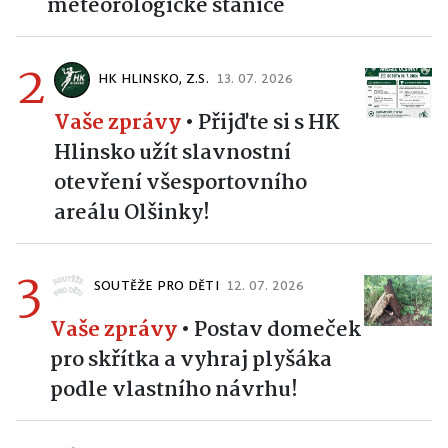
meteorologické stanice
2
HK HLINSKO, Z.S.
13. 07. 2026
Vaše zprávy
•
Přijďte si s HK
Hlinsko užít slavnostní
otevření všesportovního
areálu Olšinky!
3
SOUTĚŽE PRO DĚTI
12. 07. 2026
Vaše zprávy
•
Postav domeček
pro skřítka a vyhraj plyšáka
podle vlastního návrhu!