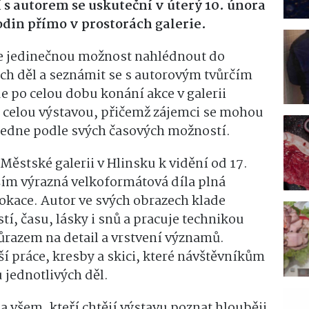
s autorem se uskuteční v úterý 10. února
odin přímo v prostorách galerie.
 jedinečnou možnost nahlédnout do
h děl a seznámit se s autorovým tvůrčím
 po celou dobu konání akce v galerii
 celou výstavou, přičemž zájemci se mohou
ledne podle svých časových možností.
Městské galerii v Hlinsku k vidění od 17.
ím výrazná velkoformátová díla plná
okace. Autor ve svých obrazech klade
stí, času, lásky i snů a pracuje technikou
ůrazem na detail a vrstvení významů.
í práce, kresby a skici, které návštěvníkům
 jednotlivých děl.
 všem, kteří chtějí výstavu poznat hlouběji