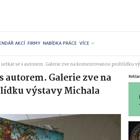
ENDÁŘ AKCÍ
FIRMY
NABÍDKA PRÁCE
VÍCE
t setkat se s autorem. Galerie zve na komentovanou prohlídku v
 s autorem. Galerie zve na
Rekla
ídku výstavy Michala