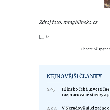
Zdroj foto: mmghlinsko.cz
0
Chcete přispět do
NEJNOVĚJŠÍ ČLÁNKY
6:05
Hlinsko čeká investičně
rozpracované stavby a p
8. 08.
V Nerudově ulici začne 