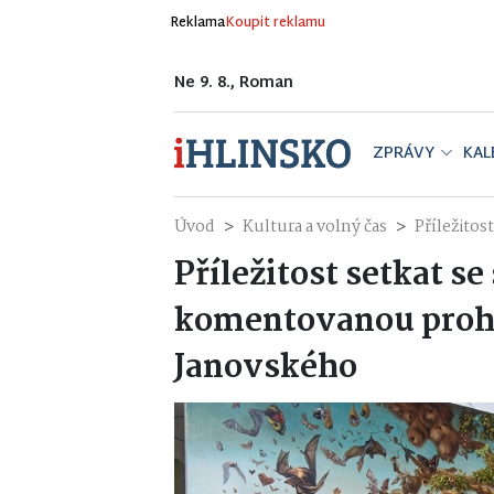
Reklama
Koupit reklamu
Ne 9. 8., Roman
ZPRÁVY
KAL
Úvod
Kultura a volný čas
Příležitos
Příležitost setkat se
komentovanou prohl
Janovského