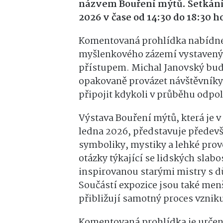
názvem Bouření mýtů. Setkání 
2026 v čase od 14:30 do 18:30 h
Komentovaná prohlídka nabídne
myšlenkového zázemí vystavenýc
přístupem. Michal Janovský bude
opakovaně provázet návštěvníky
připojit kdykoli v průběhu odpo
Výstava Bouření mýtů, která je v 
ledna 2026, představuje předevš
symboliky, mystiky a lehké prov
otázky týkající se lidských slabo
inspirovanou starými mistry s d
Součástí expozice jsou také menš
přibližují samotný proces vzniku
Komentovaná prohlídka je určena