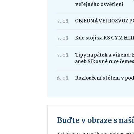
veřejného osvětlení
7. 08.
OBJEDNÁVEJ ROZVOZ 
7. 08.
Kdo stojí za KS GYM HL
7. 08.
Tipy na pátek a víkend: 
aneb Šikovné ruce řemes
6. 08.
Rozloučení s létem v po
Buďte v obraze s na
Každý den vám pošleme přehled všeh