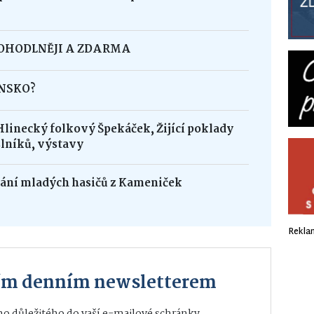
POHODLNĚJI A ZDARMA
INSKO?
Hlinecký folkový Špekáček, Žijící poklady
lníků, výstavy
dání mladých hasičů z Kameniček
Rekla
ším denním newsletterem
o důležitého do vaší e-mailové schránky.