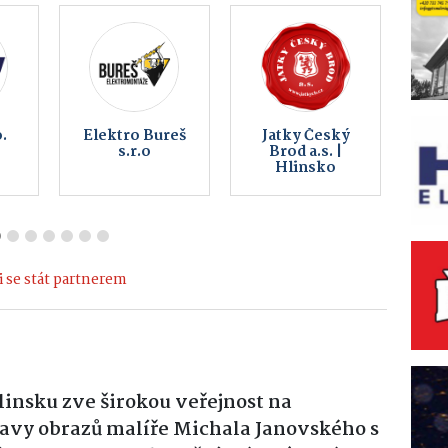
a
BOHEMIA
Multifunkční
COMPUTERS -
centrum
počítače,
Hlinsko
notebooky,
telefony,
servis, internet
 se stát partnerem
insku zve širokou veřejnost na
vy obrazů malíře Michala Janovského s