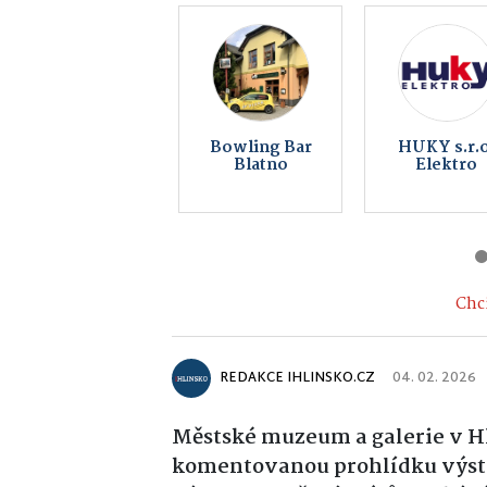
SOKOL FALCO
Lom Matul
s.r.o.
Hlinsko
Chci
REDAKCE IHLINSKO.CZ
04. 02. 2026
Městské muzeum a galerie v Hl
komentovanou prohlídku výsta