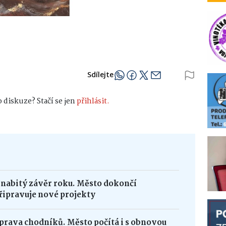
Sdílejte
 diskuze? Stačí se jen
přihlásit.
 nabitý závěr roku. Město dokončí
řipravuje nové projekty
oprava chodníků. Město počítá i s obnovou