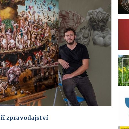
ři zpravodajství