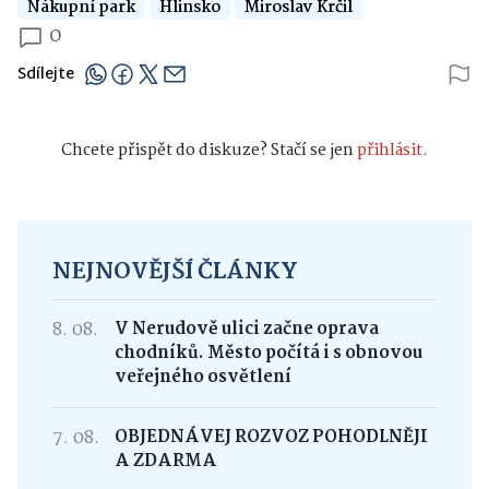
Nákupní park
Hlinsko
Miroslav Krčil
0
Sdílejte
Chcete přispět do diskuze? Stačí se jen
přihlásit.
NEJNOVĚJŠÍ ČLÁNKY
8. 08.
V Nerudově ulici začne oprava
chodníků. Město počítá i s obnovou
veřejného osvětlení
7. 08.
OBJEDNÁVEJ ROZVOZ POHODLNĚJI
A ZDARMA