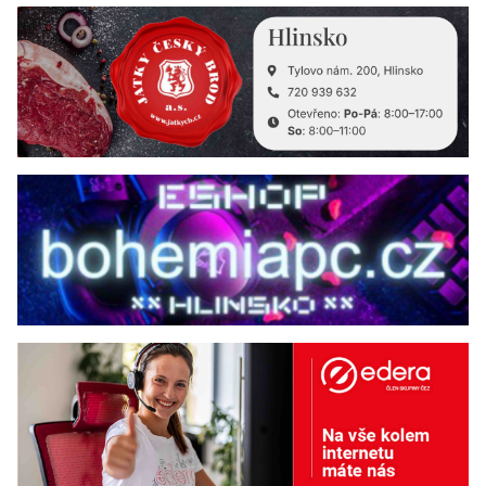
×
Přihlaste se k odběru zpráv do e-mailu, ať víte
o všem důležitém.