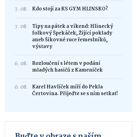
7. 08.
Kdo stojí za KS GYM HLINSKO?
7. 08.
Tipy na pátek a víkend: Hlinecký
folkový Špekáček, Žijící poklady
aneb Šikovné ruce řemeslníků,
výstavy
6. 08.
Rozloučení s létem v podání
mladých hasičů z Kameniček
6. 08.
Karel Havlíček míří do Pekla
Čertovina. Přijeďte se s ním setkat!
Buďte v obraze s naším