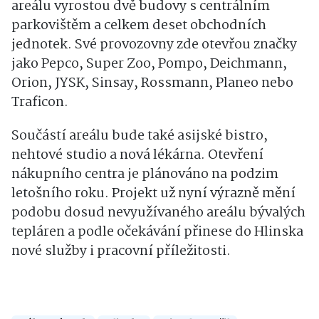
areálu vyrostou dvě budovy s centrálním
parkovištěm a celkem deset obchodních
jednotek. Své provozovny zde otevřou značky
jako
Pepco
,
Super Zoo
,
Pompo
,
Deichmann
,
Orion
,
JYSK
,
Sinsay
,
Rossmann
,
Planeo
nebo
Traficon
.
Součástí areálu bude také asijské bistro,
nehtové studio a nová lékárna. Otevření
nákupního centra je plánováno na podzim
letošního roku. Projekt už nyní výrazně mění
podobu dosud nevyužívaného areálu bývalých
tepláren a podle očekávání přinese do Hlinska
nové služby i pracovní příležitosti.