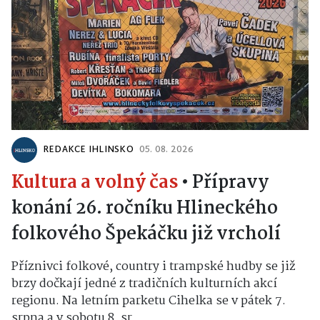
REDAKCE IHLINSKO
05. 08. 2026
Kultura a volný čas
•
Přípravy
konání 26. ročníku Hlineckého
folkového Špekáčku již vrcholí
Příznivci folkové, country i trampské hudby se již
brzy dočkají jedné z tradičních kulturních akcí
regionu. Na letním parketu Cihelka se v pátek 7.
srpna a v sobotu 8. sr...