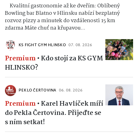
Kvalitní gastronomie až ke dveřím: Oblíbený
Bowling bar Blatno v Hlinsku nabízí bezplatný
rozvoz pizzy a minutek do vzdálenosti 15 km
zdarma Máte chuť na křupavou...
KS FIGHT GYM HLINSKO
07. 08. 2026
Premium
•
Kdo stojí za KS GYM
HLINSKO?
PEKLO ČERTOVINA
06. 08. 2026
Premium
•
Karel Havlíček míří
do Pekla Čertovina. Přijeďte se
s ním setkat!