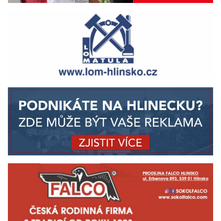
Souhlasím se
Zásadami zpracování osobních
údajů
pro zasílání novinek a obchodních sdělení
Přihlásit odběr