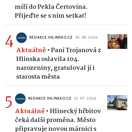
míří do Pekla Čertovina.
Přijeďte se s ním setkat!
4
REDAKCE IHLINSKO.CZ
05. 08. 2026
Aktuálně
•
Paní Trojanová z
Hlinska oslavila 104.
narozeniny, gratuloval jí i
starosta města
5
REDAKCE IHLINSKO.CZ
15. 07. 2026
Aktuálně
•
Hlinecký hřbitov
čeká další proměna. Město
připravuje novou márnici s