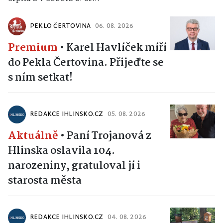
PEKLO ČERTOVINA
06. 08. 2026
Premium
•
Karel Havlíček míří
do Pekla Čertovina. Přijeďte se
s ním setkat!
REDAKCE IHLINSKO.CZ
05. 08. 2026
Aktuálně
•
Paní Trojanová z
Hlinska oslavila 104.
narozeniny, gratuloval jí i
starosta města
REDAKCE IHLINSKO.CZ
04. 08. 2026