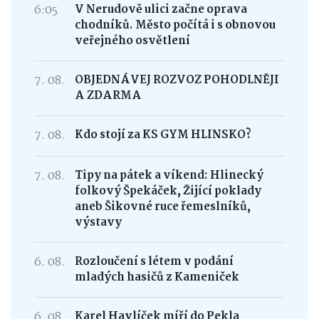
6:05
V Nerudově ulici začne oprava
chodníků. Město počítá i s obnovou
veřejného osvětlení
7. 08.
OBJEDNÁVEJ ROZVOZ POHODLNĚJI
A ZDARMA
7. 08.
Kdo stojí za KS GYM HLINSKO?
7. 08.
Tipy na pátek a víkend: Hlinecký
folkový Špekáček, Žijící poklady
aneb Šikovné ruce řemeslníků,
výstavy
6. 08.
Rozloučení s létem v podání
mladých hasičů z Kameniček
6. 08.
Karel Havlíček míří do Pekla