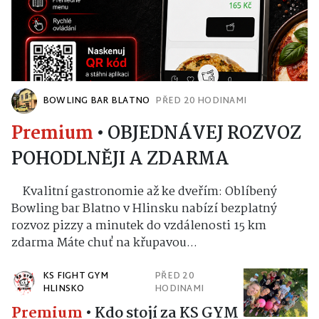
BOWLING BAR BLATNO
PŘED 20 HODINAMI
Premium
•
OBJEDNÁVEJ ROZVOZ
POHODLNĚJI A ZDARMA
Kvalitní gastronomie až ke dveřím: Oblíbený
Bowling bar Blatno v Hlinsku nabízí bezplatný
rozvoz pizzy a minutek do vzdálenosti 15 km
zdarma Máte chuť na křupavou...
KS FIGHT GYM
PŘED 20
HLINSKO
HODINAMI
Premium
•
Kdo stojí za KS GYM