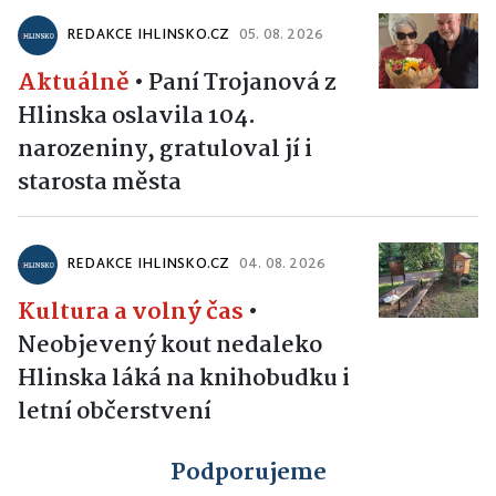
REDAKCE IHLINSKO.CZ
05. 08. 2026
Aktuálně
•
Paní Trojanová z
Hlinska oslavila 104.
narozeniny, gratuloval jí i
starosta města
REDAKCE IHLINSKO.CZ
04. 08. 2026
Kultura a volný čas
•
Neobjevený kout nedaleko
Hlinska láká na knihobudku i
letní občerstvení
Podporujeme