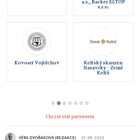
a.s., Backer ELTOP
s.r.o.
Kovoart Vojtěchov
Keltský skanzen
Nasavrky - Země
Keltů
Chci se stát partnerem
VĚRA DVOŘÁKOVÁ (REDAKCE)
25. 08. 2020