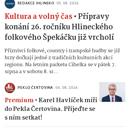
REDAKCE IHLINSKO
05. 08. 2026
Kultura a volný čas
•
Přípravy
konání 26. ročníku Hlineckého
folkového Špekáčku již vrcholí
Příznivci folkové, country i trampské hudby se již
brzy dočkají jedné z tradičních kulturních akcí
regionu. Na letním parketu Cihelka se v pátek 7.
srpna a v sobotu 8. sr...
PEKLO ČERTOVINA
06. 08. 2026
Premium
•
Karel Havlíček míří
do Pekla Čertovina. Přijeďte se
s ním setkat!