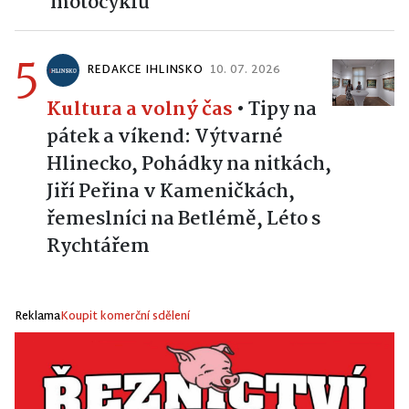
motocyklů
5
REDAKCE IHLINSKO
10. 07. 2026
Kultura a volný čas
•
Tipy na
pátek a víkend: Výtvarné
Hlinecko, Pohádky na nitkách,
Jiří Peřina v Kameničkách,
řemeslníci na Betlémě, Léto s
Rychtářem
Reklama
Koupit komerční sdělení