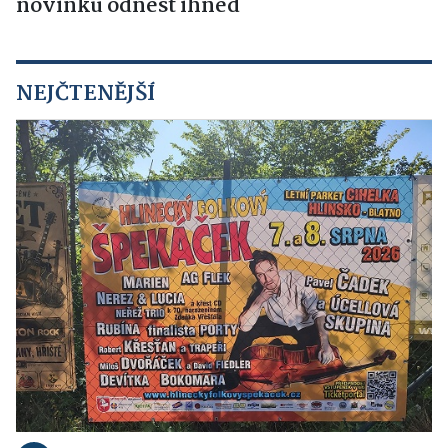
novinku odnést ihned
NEJČTENĚJŠÍ