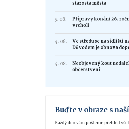
starosta města
5. 08.
Přípravy konání 26. roč
vrcholí
4. 08.
Ve středu se na sídlišti 
Důvodem je obnova dop
4. 08.
Neobjevený kout nedalek
občerstvení
Buďte v obraze s na
Každý den vám pošleme přehled všeh