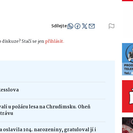
zpracování osobních údajů
bchodních sdělení
Sdílejte
 diskuze? Stačí se jen
přihlásit.
it odběr
Resslova
vali u požáru lesa na Chrudimsku. Oheň
 trávu
 oslavila 104. narozeniny, gratuloval jí i