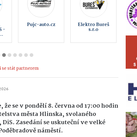
A
Pujc-auto.cz
Elektro Bureš
 -
s.r.o
,
net
 se stát partnerem
 2026
, že se v pondělí 8. června od 17:00 hodin
itelstva města Hlinska, svolaného
 DiS. Zasedání se uskuteční ve velké
 Poděbradově náměstí.