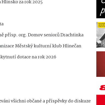
 Hlinsko za rok 2025
ta
tině přísp. org. Domov seniorů Drachtinka
rganizace Městský kulturní klub Hlinečan
skytnutí dotace na rok 2026
ráv do e-mailu, ať víte o
ležitém.
zváni všichni občané a příspěvky do diskuze