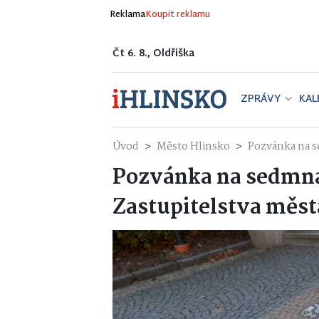
Reklama
Koupit reklamu
Čt 6. 8., Oldřiška
ZPRÁVY
KAL
Úvod
Město Hlinsko
Pozvánka na s
Pozvánka na sedmná
Zastupitelstva měst