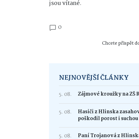
jsou vítané.
Souhlasím se
Zásadami 
pro zasílání novinek a o
0
Chcete přispět do
Přihlás
NEJNOVĚJŠÍ ČLÁNKY
5. 08.
Zájmové kroužky na ZŠ 
5. 08.
Hasiči z Hlinska zasaho
poškodil porost i suchou
5. 08.
Paní Trojanová z Hlinska