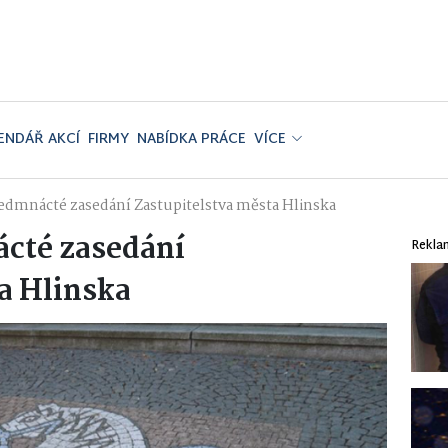
ENDÁŘ AKCÍ
FIRMY
NABÍDKA PRÁCE
VÍCE
edmnácté zasedání Zastupitelstva města Hlinska
cté zasedání
Rekla
a Hlinska