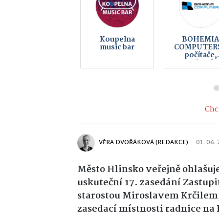
Koupelna
BOHEMI
music bar
COMPUTERS
počítače,
notebooky
telefony,
servis, inter
Chci
VĚRA DVOŘÁKOVÁ (REDAKCE)
01. 06.
Město Hlinsko veřejně ohlašuje
uskuteční 17. zasedání Zastup
starostou Miroslavem Krčilem,
zasedací místnosti radnice na