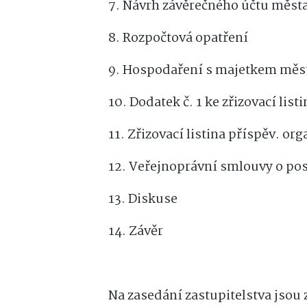
7. Návrh závěrečného účtu města
8. Rozpočtová opatření
9. Hospodaření s majetkem měs
10. Dodatek č. 1 ke zřizovací lis
11. Zřizovací listina příspěv. o
12. Veřejnoprávní smlouvy o po
13. Diskuse
14. Závěr
Přihlaste se k odběru zp
všem dů
Na zasedání zastupitelstva jsou 