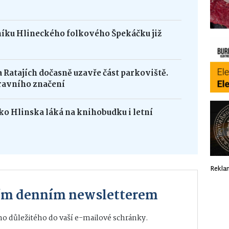
níku Hlineckého folkového Špekáčku již
na Ratajích dočasně uzavře část parkoviště.
ravního značení
o Hlinska láká na knihobudku i letní
Rekla
ším denním newsletterem
o důležitého do vaší e-mailové schránky.