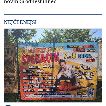
novinku odnést ihned
NEJČTENĚJŠÍ