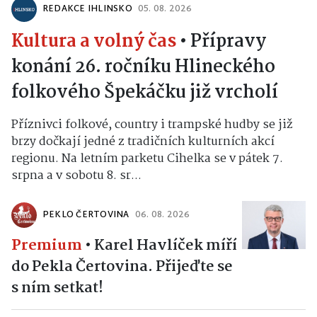
REDAKCE IHLINSKO
05. 08. 2026
Kultura a volný čas
•
Přípravy
konání 26. ročníku Hlineckého
folkového Špekáčku již vrcholí
Příznivci folkové, country i trampské hudby se již
brzy dočkají jedné z tradičních kulturních akcí
regionu. Na letním parketu Cihelka se v pátek 7.
srpna a v sobotu 8. sr...
PEKLO ČERTOVINA
06. 08. 2026
Premium
•
Karel Havlíček míří
do Pekla Čertovina. Přijeďte se
s ním setkat!