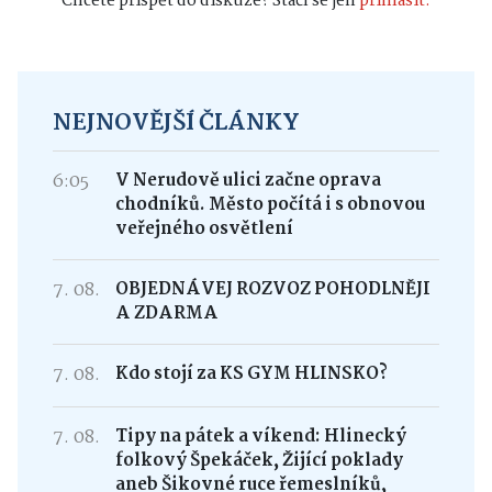
Chcete přispět do diskuze? Stačí se jen
přihlásit.
NEJNOVĚJŠÍ ČLÁNKY
6:05
V Nerudově ulici začne oprava
chodníků. Město počítá i s obnovou
veřejného osvětlení
7. 08.
OBJEDNÁVEJ ROZVOZ POHODLNĚJI
A ZDARMA
7. 08.
Kdo stojí za KS GYM HLINSKO?
7. 08.
Tipy na pátek a víkend: Hlinecký
folkový Špekáček, Žijící poklady
aneb Šikovné ruce řemeslníků,