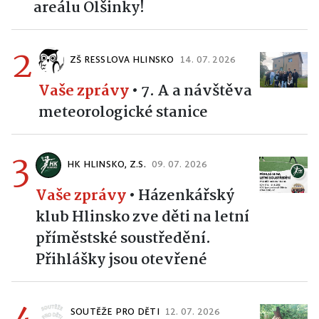
areálu Olšinky!
2
ZŠ RESSLOVA HLINSKO
14. 07. 2026
Vaše zprávy
•
7. A a návštěva
meteorologické stanice
3
HK HLINSKO, Z.S.
09. 07. 2026
Vaše zprávy
•
Házenkářský
klub Hlinsko zve děti na letní
příměstské soustředění.
Přihlášky jsou otevřené
4
SOUTĚŽE PRO DĚTI
12. 07. 2026