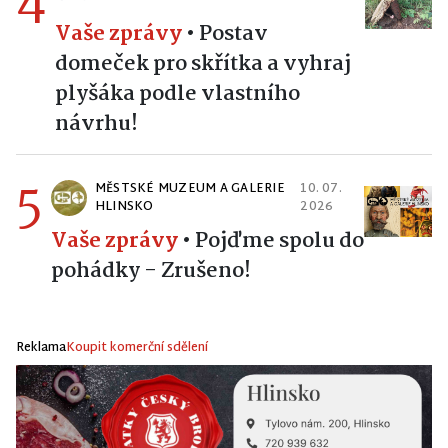
Vaše zprávy
•
Postav
domeček pro skřítka a vyhraj
plyšáka podle vlastního
návrhu!
5
MĚSTSKÉ MUZEUM A GALERIE
10. 07.
HLINSKO
2026
Vaše zprávy
•
Pojďme spolu do
pohádky - Zrušeno!
Reklama
Koupit komerční sdělení