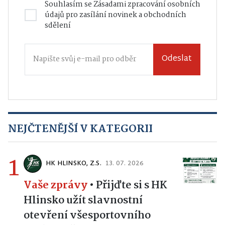
Souhlasím se
Zásadami zpracování osobních
údajů
pro zasílání novinek a obchodních
sdělení
Odeslat
NEJČTENĚJŠÍ V KATEGORII
1
HK HLINSKO, Z.S.
13. 07. 2026
Vaše zprávy
•
Přijďte si s HK
Hlinsko užít slavnostní
otevření všesportovního