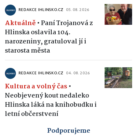
REDAKCE IHLINSKO.CZ
05. 08. 2026
Aktuálně
•
Paní Trojanová z
Hlinska oslavila 104.
narozeniny, gratuloval jí i
starosta města
REDAKCE IHLINSKO.CZ
04. 08. 2026
Kultura a volný čas
•
Neobjevený kout nedaleko
Hlinska láká na knihobudku i
letní občerstvení
Podporujeme