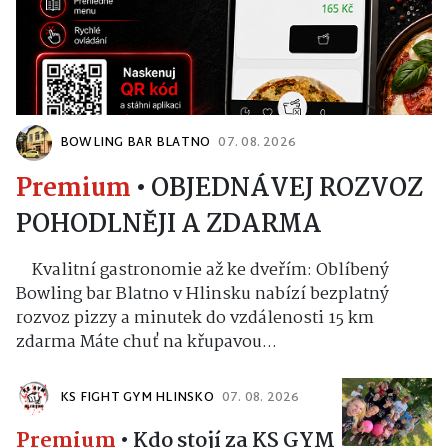
BOWLING BAR BLATNO
07. 08. 2026
Premium
•
OBJEDNÁVEJ ROZVOZ
POHODLNĚJI A ZDARMA
Kvalitní gastronomie až ke dveřím: Oblíbený
Bowling bar Blatno v Hlinsku nabízí bezplatný
rozvoz pizzy a minutek do vzdálenosti 15 km
zdarma Máte chuť na křupavou...
KS FIGHT GYM HLINSKO
07. 08. 2026
Premium
•
Kdo stojí za KS GYM