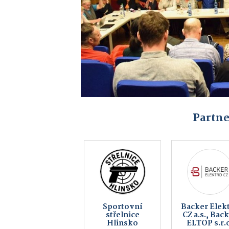
Partne
Jatky Český
Vinotéka P
Brod a.s. |
Kovárno
Hlinsko