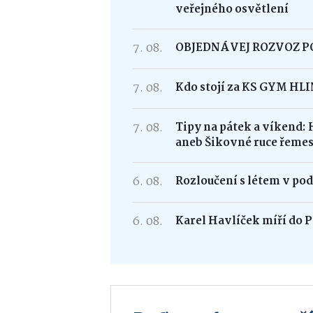
veřejného osvětlení
7. 08.
OBJEDNÁVEJ ROZVOZ 
7. 08.
Kdo stojí za KS GYM HL
7. 08.
Tipy na pátek a víkend: 
aneb Šikovné ruce řemes
6. 08.
Rozloučení s létem v po
6. 08.
Karel Havlíček míří do P