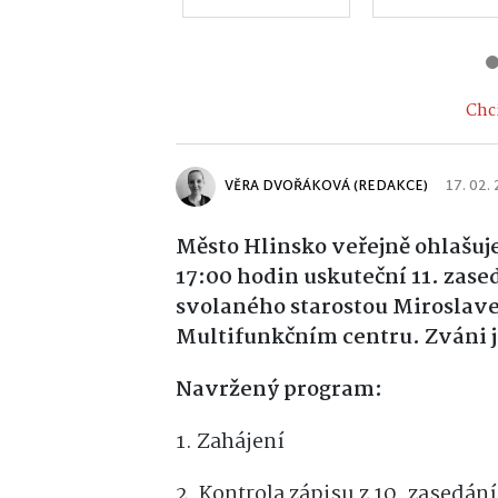
Chci
VĚRA DVOŘÁKOVÁ (REDAKCE)
17. 02.
Město Hlinsko veřejně ohlašuje
17:00 hodin uskuteční 11. zase
svolaného starostou Miroslave
Multifunkčním centru. Zváni j
Navržený program:
1. Zahájení
2. Kontrola zápisu z 10. zasedán