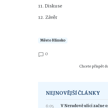
11. Diskuse
12. Závěr
Město Hlinsko
0
Chcete přispět do
NEJNOVĚJŠÍ ČLÁNKY
6:05
V Nerudově ulici začne 