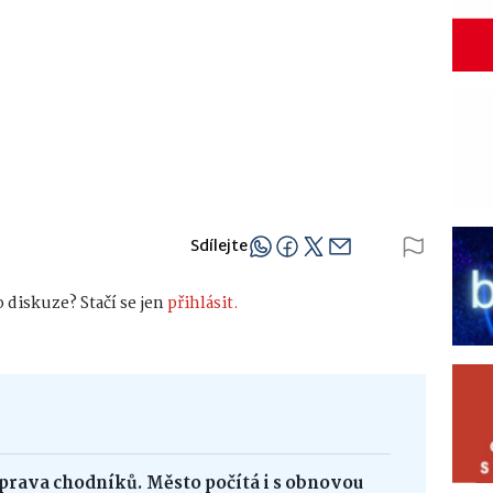
Sdílejte
 diskuze? Stačí se jen
přihlásit.
oprava chodníků. Město počítá i s obnovou