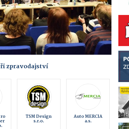
ři zpravodajství
od
Obec
Řeznictví U
u
Kameničky
Švandů