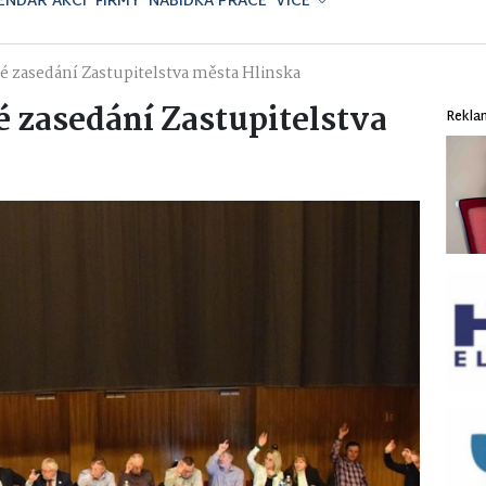
ENDÁŘ AKCÍ
FIRMY
NABÍDKA PRÁCE
VÍCE
é zasedání Zastupitelstva města Hlinska
é zasedání Zastupitelstva
Rekla