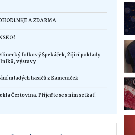
POHODLNĚJI A ZDARMA
INSKO?
Hlinecký folkový Špekáček, Žijící poklady
lníků, výstavy
dání mladých hasičů z Kameniček
ekla Čertovina. Přijeďte se s ním setkat!