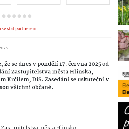
 se stát partnerem
 2025
, že se dnes v pondělí 17. června 2025 od
dání Zastupitelstva města Hlinska,
m Krčilem, DiS. Zasedání se uskuteční v
sou všichni občané.
í Zastupitelstva města Hlinsko