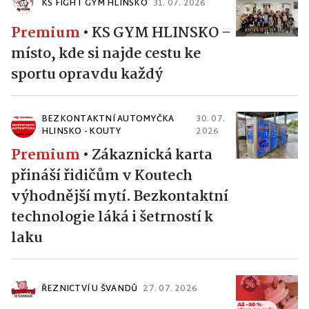
KS FIGHT GYM HLINSKO
31. 07. 2026
Premium
•
KS GYM HLINSKO –
místo, kde si najde cestu ke
sportu opravdu každý
BEZKONTAKTNÍ AUTOMYČKA
30. 07.
HLINSKO - KOUTY
2026
Premium
•
Zákaznická karta
přináší řidičům v Koutech
výhodnější mytí. Bezkontaktní
technologie láká i šetrností k
laku
ŘEZNICTVÍ U ŠVANDŮ
27. 07. 2026