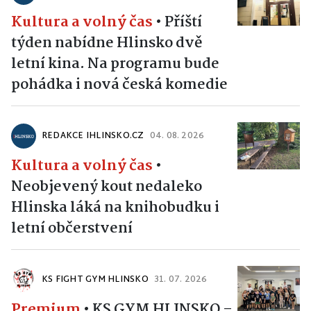
Kultura a volný čas
•
Příští
týden nabídne Hlinsko dvě
letní kina. Na programu bude
pohádka i nová česká komedie
REDAKCE IHLINSKO.CZ
04. 08. 2026
Kultura a volný čas
•
Neobjevený kout nedaleko
Hlinska láká na knihobudku i
letní občerstvení
KS FIGHT GYM HLINSKO
31. 07. 2026
Premium
•
KS GYM HLINSKO –