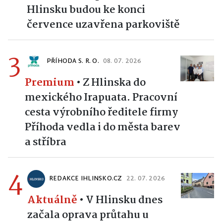
Hlinsku budou ke konci
července uzavřena parkoviště
3
PŘÍHODA S. R. O.
08. 07. 2026
Premium
•
Z Hlinska do
mexického Irapuata. Pracovní
cesta výrobního ředitele firmy
Příhoda vedla i do města barev
a stříbra
4
REDAKCE IHLINSKO.CZ
22. 07. 2026
Aktuálně
•
V Hlinsku dnes
začala oprava průtahu u