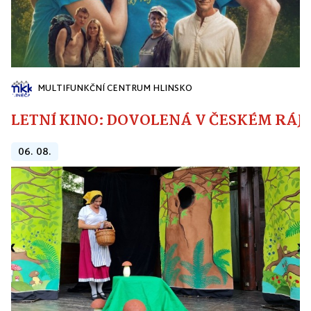
MULTIFUNKČNÍ CENTRUM HLINSKO
LETNÍ KINO: DOVOLENÁ V ČESKÉM RÁJI
06. 08.