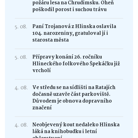
požáru lesa na Chrudimsku. Oheň
poškodil porost i suchou trávu
5. 08.
Paní Trojanová z Hlinska oslavila
104. narozeniny, gratuloval jí i
starosta města
5. 08.
Přípravy konání 26. ročníku
Hlineckého folkového Špekáčku již
vrcholí
4. 08.
Ve středu se na sídlišti na Ratajích
dočasně uzavře část parkoviště.
Důvodem je obnova dopravního
značení
4. 08.
Neobjevený kout nedaleko Hlinska
láká na knihobudku i letní