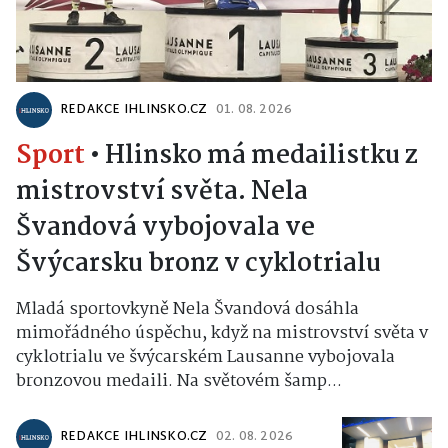
REDAKCE IHLINSKO.CZ
01. 08. 2026
Sport
•
Hlinsko má medailistku z
mistrovství světa. Nela
Švandová vybojovala ve
Švýcarsku bronz v cyklotrialu
Mladá sportovkyně Nela Švandová dosáhla
mimořádného úspěchu, když na mistrovství světa v
cyklotrialu ve švýcarském Lausanne vybojovala
bronzovou medaili. Na světovém šamp...
REDAKCE IHLINSKO.CZ
02. 08. 2026