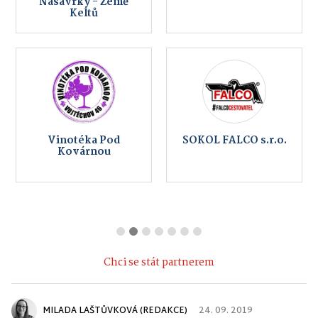
Nasavrky - Země
Keltů
Vinotéka Pod
SOKOL FALCO s.r.o.
Kovárnou
Chci se stát partnerem
MILADA LAŠTŮVKOVÁ (REDAKCE)
24. 09. 2019