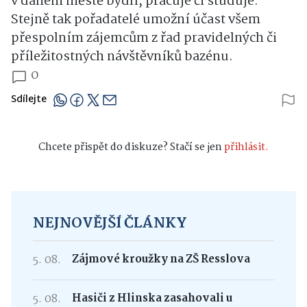
v daném městě bydlí, pracuje či studuje.
Stejně tak pořadatelé umožní účast všem
přespolním zájemcům z řad pravidelných či
příležitostných návštěvníků bazénu.
0
Sdílejte
Chcete přispět do diskuze? Stačí se jen
přihlásit.
NEJNOVĚJŠÍ ČLÁNKY
5. 08.
Zájmové kroužky na ZŠ Resslova
5. 08.
Hasiči z Hlinska zasahovali u