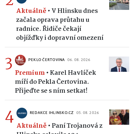
Aktuálně
•
V Hlinsku dnes
začala oprava průtahu u
radnice. Řidiče čekají
objížďky i dopravní omezení
3
PEKLO ČERTOVINA
06. 08. 2026
Premium
•
Karel Havlíček
míří do Pekla Čertovina.
Přijeďte se s ním setkat!
4
REDAKCE IHLINSKO.CZ
05. 08. 2026
Aktuálně
•
Paní Trojanová z
Hlinska oslavila 104.