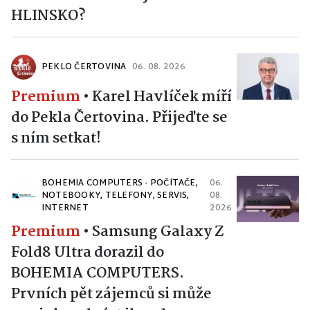
HLINSKO?
PEKLO ČERTOVINA
06. 08. 2026
Premium
•
Karel Havlíček míří
do Pekla Čertovina. Přijeďte se
s ním setkat!
BOHEMIA COMPUTERS - POČÍTAČE,
06.
NOTEBOOKY, TELEFONY, SERVIS,
08.
INTERNET
2026
Premium
•
Samsung Galaxy Z
Fold8 Ultra dorazil do
BOHEMIA COMPUTERS.
Prvních pět zájemců si může
novinku odnést ihned