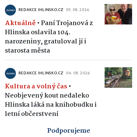
REDAKCE IHLINSKO.CZ
05. 08. 2026
Aktuálně
•
Paní Trojanová z
Hlinska oslavila 104.
narozeniny, gratuloval jí i
starosta města
REDAKCE IHLINSKO.CZ
04. 08. 2026
Kultura a volný čas
•
Neobjevený kout nedaleko
Hlinska láká na knihobudku i
letní občerstvení
Podporujeme