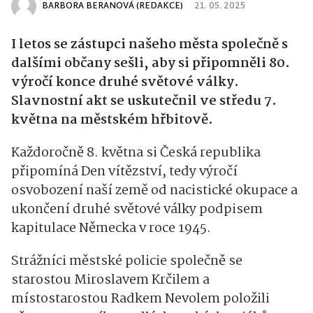
BARBORA BERANOVÁ (REDAKCE)
21. 05. 2025
I letos se zástupci našeho města společně s
dalšími občany sešli, aby si připomněli 80.
výročí konce druhé světové války.
Slavnostní akt se uskutečnil ve středu 7.
května na městském hřbitově.
Každoročně 8. května si Česká republika
připomíná Den vítězství, tedy výročí
osvobození naší země od nacistické okupace a
ukončení druhé světové války podpisem
kapitulace Německa v roce 1945.
Strážníci městské policie společně se
starostou Miroslavem Krčilem a
místostarostou Radkem Nevolem položili
věnec u pomníku padlých ruských vojáků.