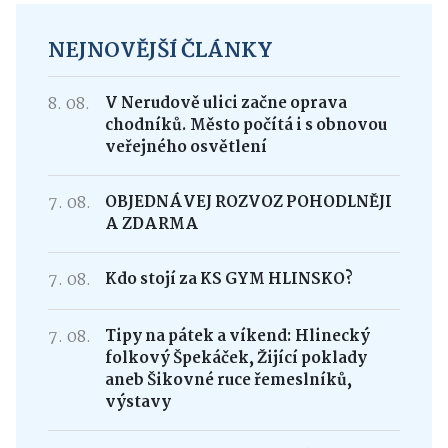
NEJNOVĚJŠÍ ČLÁNKY
8. 08.
V Nerudově ulici začne oprava
chodníků. Město počítá i s obnovou
veřejného osvětlení
7. 08.
OBJEDNÁVEJ ROZVOZ POHODLNĚJI
A ZDARMA
7. 08.
Kdo stojí za KS GYM HLINSKO?
7. 08.
Tipy na pátek a víkend: Hlinecký
folkový Špekáček, Žijící poklady
aneb Šikovné ruce řemeslníků,
výstavy