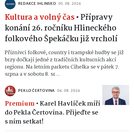
REDAKCE IHLINSKO
05. 08. 2026
Kultura a volný čas
•
Přípravy
konání 26. ročníku Hlineckého
folkového Špekáčku již vrcholí
Příznivci folkové, country i trampské hudby se již
brzy dočkají jedné z tradičních kulturních akcí
regionu. Na letním parketu Cihelka se v pátek 7.
srpna a v sobotu 8. sr...
PEKLO ČERTOVINA
06. 08. 2026
Premium
•
Karel Havlíček míří
do Pekla Čertovina. Přijeďte se
s ním setkat!