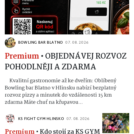
BOWLING BAR BLATNO
07. 08. 2026
Premium
•
OBJEDNÁVEJ ROZVOZ
POHODLNĚJI A ZDARMA
Kvalitní gastronomie až ke dveřím: Oblíbený
Bowling bar Blatno v Hlinsku nabízí bezplatný
rozvoz pizzy a minutek do vzdálenosti 15 km
zdarma Máte chuť na křupavou...
KS FIGHT GYM HLINSKO
07. 08. 2026
Premium
•
Kdo stojí za KS GYM