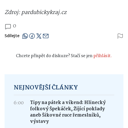
Zdroj: pardubickykraj.cz
0
Sdílejte
Chcete přispět do diskuze? Stačí se jen
přihlásit.
NEJNOVĚJŠÍ ČLÁNKY
6:00
Tipy na pátek a víkend: Hlinecký
folkový Špekáček, Žijící poklady
aneb Šikovné ruce řemeslníků,
výstavy