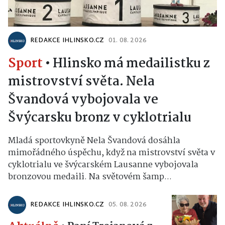
REDAKCE IHLINSKO.CZ
01. 08. 2026
Sport
•
Hlinsko má medailistku z
mistrovství světa. Nela
Švandová vybojovala ve
Švýcarsku bronz v cyklotrialu
Mladá sportovkyně Nela Švandová dosáhla
mimořádného úspěchu, když na mistrovství světa v
cyklotrialu ve švýcarském Lausanne vybojovala
bronzovou medaili. Na světovém šamp...
REDAKCE IHLINSKO.CZ
05. 08. 2026