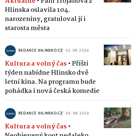
Aktuálně
•
Paní Trojanová z
Hlinska oslavila 104.
narozeniny, gratuloval jí i
starosta města
REDAKCE IHLINSKO.CZ
02. 08. 2026
Kultura a volný čas
•
Příští
týden nabídne Hlinsko dvě
letní kina. Na programu bude
pohádka i nová česká komedie
REDAKCE IHLINSKO.CZ
04. 08. 2026
Kultura a volný čas
•
Neobjevený kout nedaleko