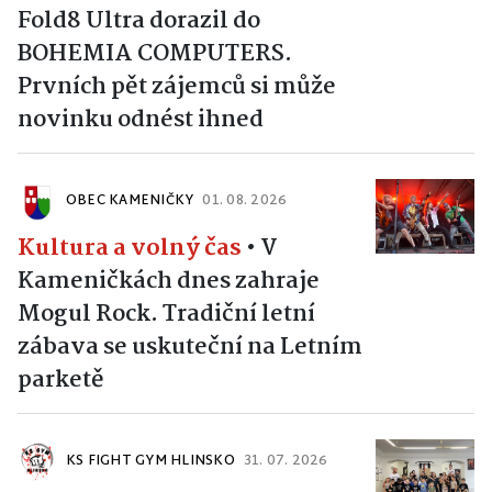
Fold8 Ultra dorazil do
BOHEMIA COMPUTERS.
Prvních pět zájemců si může
novinku odnést ihned
OBEC KAMENIČKY
01. 08. 2026
Kultura a volný čas
•
V
Kameničkách dnes zahraje
Mogul Rock. Tradiční letní
zábava se uskuteční na Letním
parketě
KS FIGHT GYM HLINSKO
31. 07. 2026