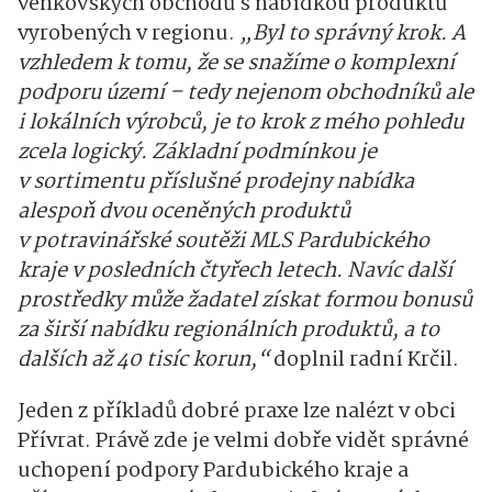
venkovských obchodů s nabídkou produktů
vyrobených v regionu.
„Byl to správný krok. A
vzhledem k tomu, že se snažíme o komplexní
podporu území – tedy nejenom obchodníků ale
i lokálních výrobců, je to krok z mého pohledu
zcela logický. Základní podmínkou je
v sortimentu příslušné prodejny nabídka
alespoň dvou oceněných produktů
v potravinářské soutěži MLS Pardubického
kraje v posledních čtyřech letech. Navíc další
prostředky může žadatel získat formou bonusů
za širší nabídku regionálních produktů, a to
dalších až 40 tisíc korun,“
doplnil radní Krčil.
Jeden z příkladů dobré praxe lze nalézt v obci
Přívrat. Právě zde je velmi dobře vidět správné
uchopení podpory Pardubického kraje a