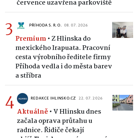
července uzavřena parkoviště
3
PŘÍHODA S. R. O.
08. 07. 2026
Premium
•
Z Hlinska do
mexického Irapuata. Pracovní
cesta výrobního ředitele firmy
Příhoda vedla i do města barev
a stříbra
4
REDAKCE IHLINSKO.CZ
22. 07. 2026
Aktuálně
•
V Hlinsku dnes
začala oprava průtahu u
radnice. Řidiče čekají