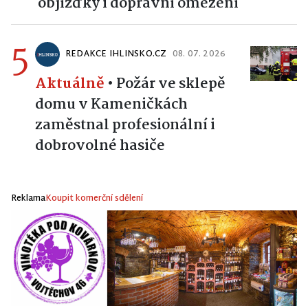
objížďky i dopravní omezení
5
REDAKCE IHLINSKO.CZ
08. 07. 2026
Aktuálně
•
Požár ve sklepě
domu v Kameničkách
zaměstnal profesionální i
dobrovolné hasiče
Reklama
Koupit komerční sdělení