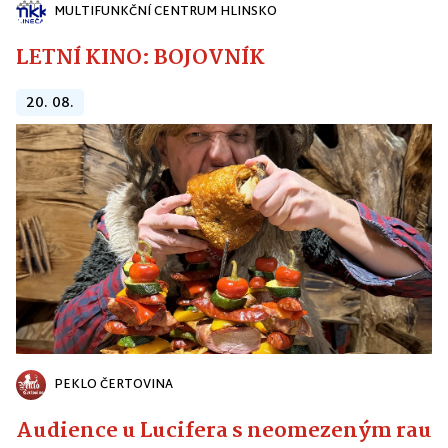
MULTIFUNKČNÍ CENTRUM HLINSKO
LETNÍ KINO: BOJOVNÍK
20. 08.
PEKLO ČERTOVINA
Audience u Lucifera s neomezeným raute