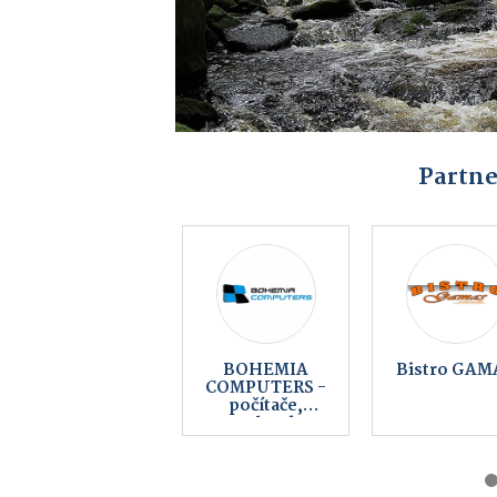
Partne
Vaše reklama
Keltský
zde od 990 Kč
skanzen
Nasavrky 
Země Kelt