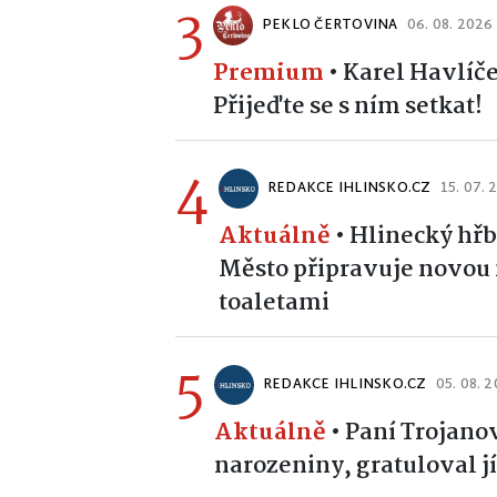
3
PEKLO ČERTOVINA
06. 08. 2026
Premium
•
Karel Havlíče
Přijeďte se s ním setkat!
4
REDAKCE IHLINSKO.CZ
15. 07. 
Aktuálně
•
Hlinecký hřb
Město připravuje novou 
toaletami
5
REDAKCE IHLINSKO.CZ
05. 08. 
Aktuálně
•
Paní Trojanov
narozeniny, gratuloval jí