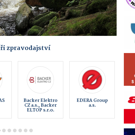
ři zpravodajství
Pujc-auto.cz
MikeFix,
servis a prodej
-
telefonů
ů