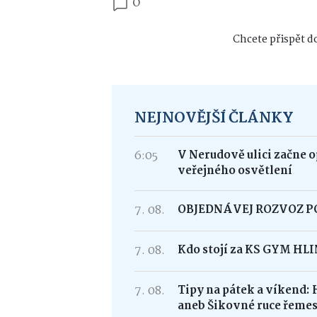
0
Chcete přispět do
NEJNOVĚJŠÍ ČLÁNKY
6:05
V Nerudově ulici začne 
veřejného osvětlení
7. 08.
OBJEDNÁVEJ ROZVOZ 
7. 08.
Kdo stojí za KS GYM HL
7. 08.
Tipy na pátek a víkend: 
aneb Šikovné ruce řemes