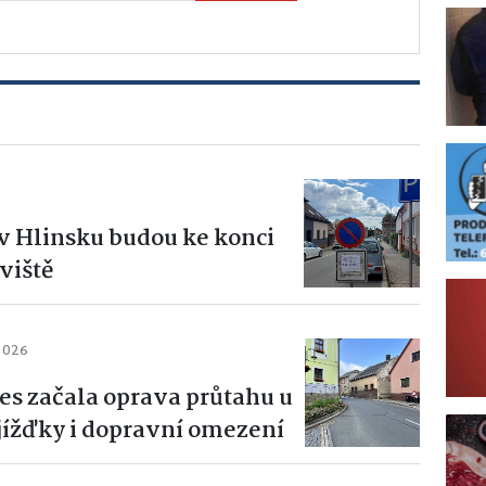
h v Hlinsku budou ke konci
viště
 2026
es začala oprava průtahu u
bjížďky i dopravní omezení