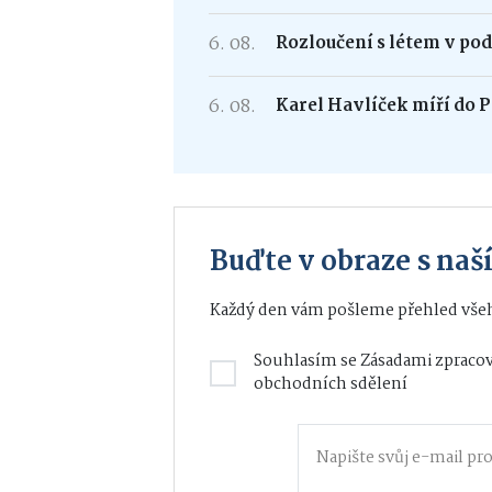
6. 08.
Rozloučení s létem v po
6. 08.
Karel Havlíček míří do P
Buďte v obraze s na
Každý den vám pošleme přehled všeh
Souhlasím se
Zásadami zpracov
obchodních sdělení