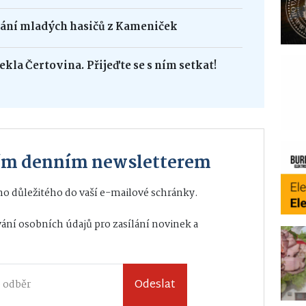
dání mladých hasičů z Kameniček
ekla Čertovina. Přijeďte se s ním setkat!
ším denním newsletterem
o důležitého do vaší e-mailové schránky.
ání osobních údajů
pro zasílání novinek a
Odeslat