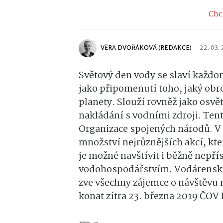
Chci
VĚRA DVOŘÁKOVÁ (REDAKCE)
22. 03.
Světový den vody se slaví každor
jako připomenutí toho, jaký ob
planety. Slouží rovněž jako osv
nakládání s vodními zdroji. Te
Organizace spojených národů.
V
množství nejrůznějších akcí, kter
je možné navštívit i běžně nepř
vodohospodářstvím.
Vodárenská
zve všechny zájemce o návštěvu 
konat zítra 23. března 2019 ČOV