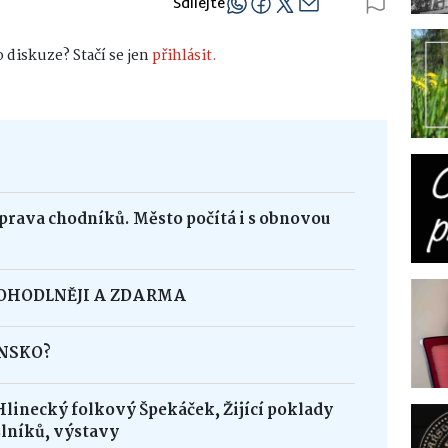
Sdílejte
 diskuze? Stačí se jen
přihlásit.
oprava chodníků. Město počítá i s obnovou
POHODLNĚJI A ZDARMA
INSKO?
Hlinecký folkový Špekáček, Žijící poklady
lníků, výstavy