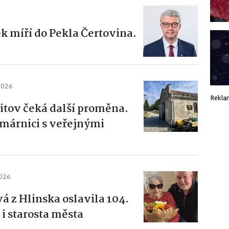
k míří do Pekla Čertovina.
2026
Rekla
itov čeká další proměna.
márnici s veřejnými
2026
á z Hlinska oslavila 104.
 i starosta města