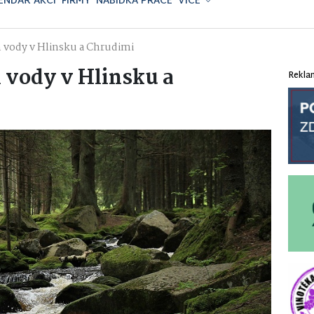
ENDÁŘ AKCÍ
FIRMY
NABÍDKA PRÁCE
VÍCE
n vody v Hlinsku a Chrudimi
 vody v Hlinsku a
Rekla