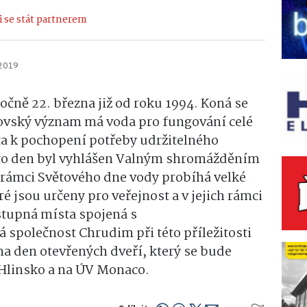
 se stát partnerem
 2019
očně 22. března již od roku 1994. Koná se
rovský význam má voda pro fungování celé
ěta k pochopení potřeby udržitelného
nto den byl vyhlášen Valným shromážděním
 rámci Světového dne vody probíhá velké
é jsou určeny pro veřejnost a v jejich rámci
ístupná místa spojená s
 společnost Chrudim při této příležitosti
na den otevřených dveří, který se bude
 Hlinsko a na ÚV Monaco.