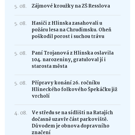
5. 08.
Zájmové kroužky na ZŠ Resslova
5. 08.
Hasiči z Hlinska zasahovali u
požáru lesa na Chrudimsku. Oheň
poškodil porost i suchou trávu
5. 08.
Paní Trojanová z Hlinska oslavila
104. narozeniny, gratuloval jí i
starosta města
5. 08.
Přípravy konání 26. ročníku
Hlineckého folkového Špekáčku již
vrcholí
4. 08.
Ve středu se na sídlišti na Ratajích
dočasně uzavře část parkoviště.
Důvodem je obnova dopravního
značení