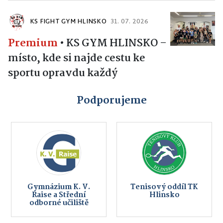
KS FIGHT GYM HLINSKO
31. 07. 2026
Premium
•
KS GYM HLINSKO –
místo, kde si najde cestu ke
sportu opravdu každý
Podporujeme
Gymnázium K. V.
Tenisový oddíl TK
Raise a Střední
Hlinsko
odborné učiliště