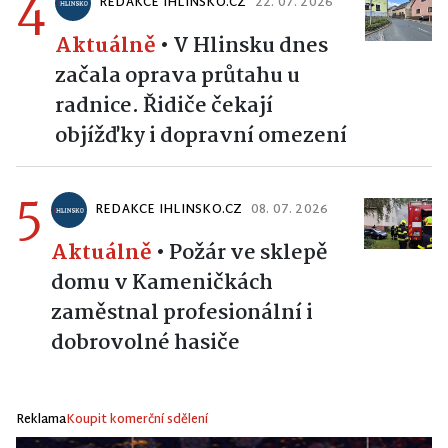
4
REDAKCE IHLINSKO.CZ
22. 07. 2026
Aktuálně
•
V Hlinsku dnes
začala oprava průtahu u
radnice. Řidiče čekají
objížďky i dopravní omezení
5
REDAKCE IHLINSKO.CZ
08. 07. 2026
Aktuálně
•
Požár ve sklepě
domu v Kameničkách
zaměstnal profesionální i
dobrovolné hasiče
Reklama
Koupit komerční sdělení