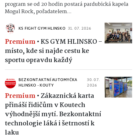
program se od 20 hodin postará pardubická kapela
Mogul Rock, pořadatelem...
KS FIGHT GYM HLINSKO
31. 07. 2026
Premium
•
KS GYM HLINSKO –
místo, kde si najde cestu ke
sportu opravdu každý
BEZKONTAKTNÍ AUTOMYČKA
30. 07.
HLINSKO - KOUTY
2026
Premium
•
Zákaznická karta
přináší řidičům v Koutech
výhodnější mytí. Bezkontaktní
technologie láká i šetrností k
laku