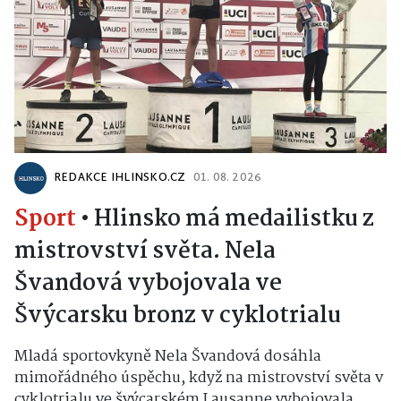
REDAKCE IHLINSKO.CZ
01. 08. 2026
Sport
•
Hlinsko má medailistku z
mistrovství světa. Nela
Švandová vybojovala ve
Švýcarsku bronz v cyklotrialu
Mladá sportovkyně Nela Švandová dosáhla
mimořádného úspěchu, když na mistrovství světa v
cyklotrialu ve švýcarském Lausanne vybojovala