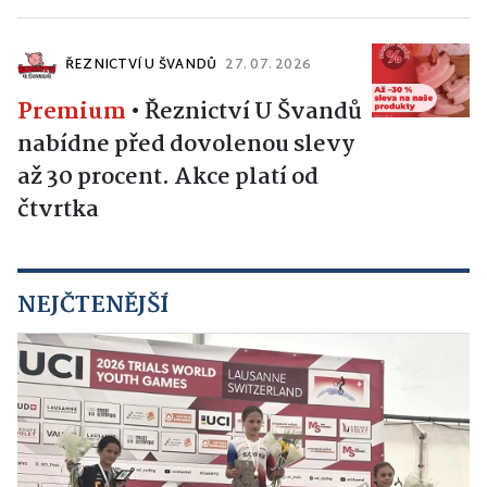
ŘEZNICTVÍ U ŠVANDŮ
27. 07. 2026
Premium
•
Řeznictví U Švandů
nabídne před dovolenou slevy
až 30 procent. Akce platí od
čtvrtka
NEJČTENĚJŠÍ