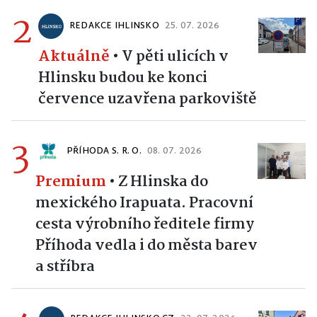
2
REDAKCE IHLINSKO
25. 07. 2026
Aktuálně
•
V pěti ulicích v
Hlinsku budou ke konci
července uzavřena parkoviště
3
PŘÍHODA S. R. O.
08. 07. 2026
Premium
•
Z Hlinska do
mexického Irapuata. Pracovní
cesta výrobního ředitele firmy
Příhoda vedla i do města barev
a stříbra