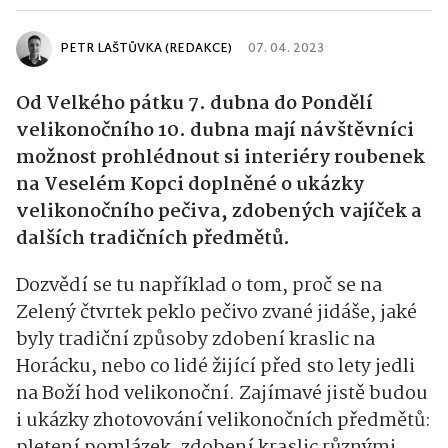
PETR LAŠTŮVKA (REDAKCE)
07. 04. 2023
Od Velkého pátku 7. dubna do Pondělí
velikonočního 10. dubna mají návštěvníci
možnost prohlédnout si interiéry roubenek
na Veselém Kopci doplněné o ukázky
velikonočního pečiva, zdobených vajíček a
dalších tradičních předmětů.
Dozvědí se tu například o tom, proč se na
Zelený čtvrtek peklo pečivo zvané jidáše, jaké
byly tradiční způsoby zdobení kraslic na
Horácku, nebo co lidé žijící před sto lety jedli
na Boží hod velikonoční. Zajímavé jistě budou
i ukázky zhotovování velikonočních předmětů:
pletení pomlázek, zdobení kraslic různými