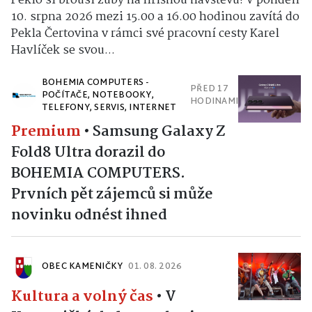
Peklo si brousí zuby na hříšnou návštěvu! V pondělí
10. srpna 2026 mezi 15.00 a 16.00 hodinou zavítá do
Pekla Čertovina v rámci své pracovní cesty Karel
Havlíček se svou...
BOHEMIA COMPUTERS -
PŘED 17
POČÍTAČE, NOTEBOOKY,
HODINAMI
TELEFONY, SERVIS, INTERNET
Premium
•
Samsung Galaxy Z
Fold8 Ultra dorazil do
BOHEMIA COMPUTERS.
Prvních pět zájemců si může
novinku odnést ihned
OBEC KAMENIČKY
01. 08. 2026
Kultura a volný čas
•
V