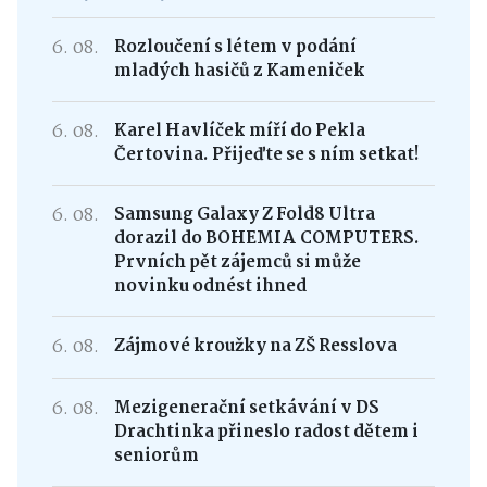
6. 08.
Rozloučení s létem v podání
mladých hasičů z Kameniček
6. 08.
Karel Havlíček míří do Pekla
Čertovina. Přijeďte se s ním setkat!
6. 08.
Samsung Galaxy Z Fold8 Ultra
dorazil do BOHEMIA COMPUTERS.
Prvních pět zájemců si může
novinku odnést ihned
6. 08.
Zájmové kroužky na ZŠ Resslova
6. 08.
Mezigenerační setkávání v DS
Drachtinka přineslo radost dětem i
seniorům