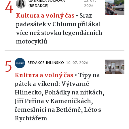
4
GABRIELA VOLFOVÁ
13. 07.
(REDAKCE)
2026
Kultura a volný čas
•
Sraz
padesátek v Chlumu přilákal
více než stovku legendárních
motocyklů
5
REDAKCE IHLINSKO
10. 07. 2026
Kultura a volný čas
•
Tipy na
pátek a víkend: Výtvarné
Hlinecko, Pohádky na nitkách,
Jiří Peřina v Kameničkách,
řemeslníci na Betlémě, Léto s
Rychtářem