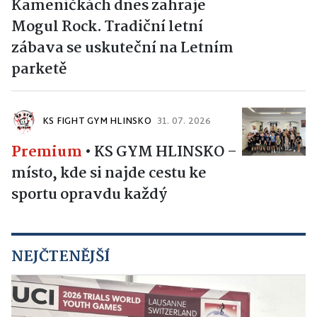
Kameničkách dnes zahraje
Mogul Rock. Tradiční letní
zábava se uskuteční na Letním
parketě
KS FIGHT GYM HLINSKO
31. 07. 2026
Premium
•
KS GYM HLINSKO –
místo, kde si najde cestu ke
sportu opravdu každý
NEJČTENĚJŠÍ