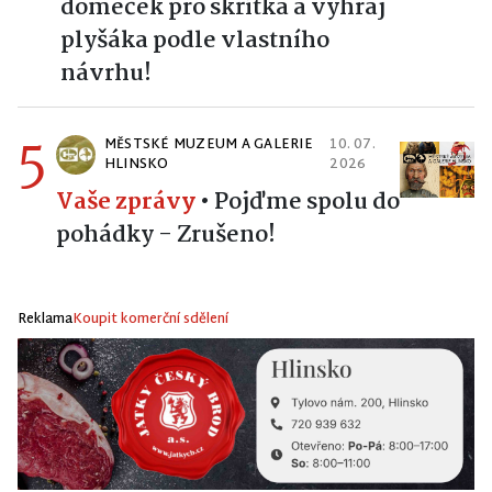
domeček pro skřítka a vyhraj
plyšáka podle vlastního
návrhu!
5
MĚSTSKÉ MUZEUM A GALERIE
10. 07.
HLINSKO
2026
Vaše zprávy
•
Pojďme spolu do
pohádky - Zrušeno!
Reklama
Koupit komerční sdělení