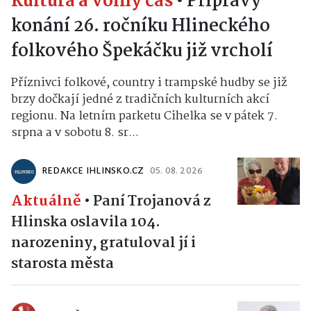
Kultura a volný čas
•
Přípravy
konání 26. ročníku Hlineckého
folkového Špekáčku již vrcholí
Příznivci folkové, country i trampské hudby se již
brzy dočkají jedné z tradičních kulturních akcí
regionu. Na letním parketu Cihelka se v pátek 7.
srpna a v sobotu 8. sr...
REDAKCE IHLINSKO.CZ
05. 08. 2026
Aktuálně
•
Paní Trojanová z
Hlinska oslavila 104.
narozeniny, gratuloval jí i
starosta města