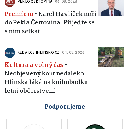
PEKLO ČERTOVINA
06. 08. 2026
Premium
•
Karel Havlíček míří
do Pekla Čertovina. Přijeďte se
s ním setkat!
REDAKCE IHLINSKO.CZ
04. 08. 2026
Kultura a volný čas
•
Neobjevený kout nedaleko
Hlinska láká na knihobudku i
letní občerstvení
Podporujeme