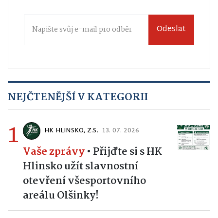
Odeslat
NEJČTENĚJŠÍ V KATEGORII
1
HK HLINSKO, Z.S.
13. 07. 2026
Vaše zprávy
•
Přijďte si s HK
Hlinsko užít slavnostní
otevření všesportovního
areálu Olšinky!