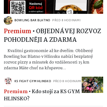
BOWLING BAR BLATNO
PŘED 8 HODINAMI
Premium
•
OBJEDNÁVEJ ROZVOZ
POHODLNĚJI A ZDARMA
Kvalitní gastronomie až ke dveřím: Oblíbený
Bowling bar Blatno v Hlinsku nabízí bezplatný
rozvoz pizzy a minutek do vzdálenosti 15 km
zdarma Máte chuť na křupavou...
KS FIGHT GYM HLINSKO
PŘED 8 HODINAMI
Premium
•
Kdo stojí za KS GYM
HLINSKO?