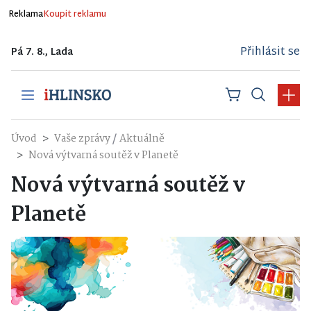
Reklama
Koupit reklamu
Přihlásit se
Pá 7. 8., Lada
/
Úvod
Vaše zprávy
Aktuálně
Nová výtvarná soutěž v Planetě
Nová výtvarná soutěž v
Planetě