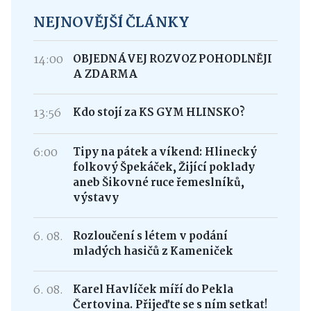
NEJNOVĚJŠÍ ČLÁNKY
14:00
OBJEDNÁVEJ ROZVOZ POHODLNĚJI
A ZDARMA
13:56
Kdo stojí za KS GYM HLINSKO?
6:00
Tipy na pátek a víkend: Hlinecký
folkový Špekáček, Žijící poklady
aneb Šikovné ruce řemeslníků,
výstavy
6. 08.
Rozloučení s létem v podání
mladých hasičů z Kameniček
6. 08.
Karel Havlíček míří do Pekla
Čertovina. Přijeďte se s ním setkat!