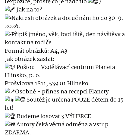
(expozice, prostě co je nadchlo
)
Jak na to?
Nakresli obrázek a doruč nám ho do 30. 9.
2026.
Připiš jméno, věk, bydliště, den návštěvy a
kontakt na rodiče.
Formát obrázků: A4, A3
Jak obrázek zaslat:
Poštou - Vzdělávací centrum Planeta
Hlinsko, p. o.
Prošvicova 1811, 539 01 Hlinsko
Osobně - přines na recepci Planety
Soutěž je určena POUZE dětem do 15
let!
Budeme losovat 3 VÝHERCE
Autory čeká věcná odměna a vstup
ZDARMA.