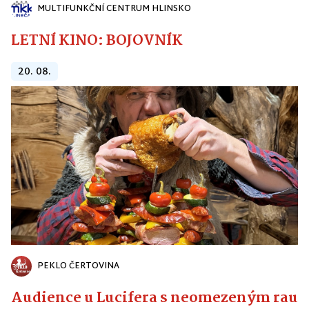
MULTIFUNKČNÍ CENTRUM HLINSKO
LETNÍ KINO: BOJOVNÍK
20. 08.
PEKLO ČERTOVINA
Audience u Lucifera s neomezeným raute