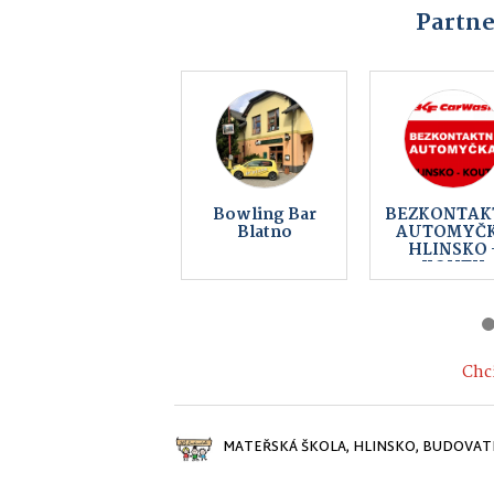
Partne
Keltský
SOKOL FAL
skanzen
s.r.o.
Nasavrky -
Země Keltů
Chci
MATEŘSKÁ ŠKOLA, HLINSKO, BUDOVAT