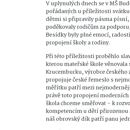
V uplynulých dnech se v MŠ Budo
pořádaných u příležitosti svátku
dětmi si připravily pásma písní,
poděkovaly rodičům za podporu, 
Besídky byly plné emocí, radosti 
propojení školy a rodiny.
Při této příležitosti proběhlo sl
kterou mateřské škole věnovala
Krucemburku, výrobce českého
propojuje české řemeslo s nejm
měřítku patří mezi nejmoderněj
právě toto propojení moderních 
škola chceme směřovat – k rozvoj
kompetencím u dětí přirozenou 
náš obrovský dík patří panu jedn