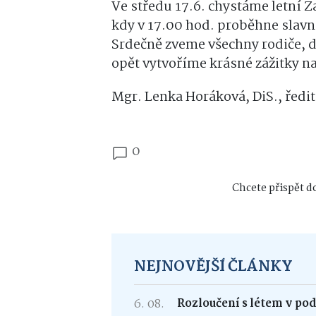
Ve středu 17.6. chystáme letní Z
kdy v 17.00 hod. proběhne slavn
Srdečně zveme všechny rodiče, dět
opět vytvoříme krásné zážitky na
Mgr. Lenka Horáková, DiS., ředit
0
Chcete přispět do
NEJNOVĚJŠÍ ČLÁNKY
6. 08.
Rozloučení s létem v po