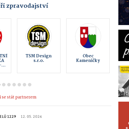
ři zpravodajství
CO
Pujc-auto.cz
Bistro GAMAS
 se stát partnerem
ELŮ 1229
12. 05. 2026