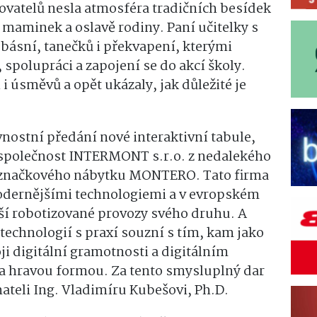
vatelů nesla atmosféra tradičních besídek
 maminek a oslavě rodiny. Paní učitelky s
 básní, tanečků i překvapení, kterými
spolupráci a zapojení se do akcí školy.
i úsměvů a opět ukázaly, jak důležité je
avnostní předání nové interaktivní tabule,
 společnost INTERMONT s.r.o. z nedalekého
 značkového nábytku MONTERO. Tato firma
odernějšími technologiemi a v evropském
ší robotizované provozy svého druhu. A
technologií s praxí souzní s tím, kam jako
i digitální gramotnosti a digitálním
a hravou formou. Za tento smysluplný dar
ateli Ing. Vladimíru Kubešovi, Ph.D.