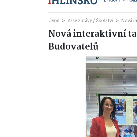
ZPRÁVY
KAL
/
Úvod
Vaše zprávy
Školství
Nová in
Nová interaktivní ta
Budovatelů