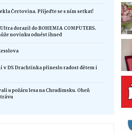
ekla Čertovina. Přijeďte se s ním setkat!
8 Ultra dorazil do BOHEMIA COMPUTERS.
může novinku odnést ihned
Resslova
 v DS Drachtinka přineslo radost dětem i
vali u požáru lesa na Chrudimsku. Oheň
 trávu