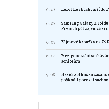
6. 08.
Karel Havlíček míří do P
6. 08.
Samsung Galaxy Z Fold
Prvních pět zájemců si 
6. 08.
Zájmové kroužky na ZŠ 
6. 08.
Mezigenerační setkávání
seniorům
5. 08.
Hasiči z Hlinska zasaho
poškodil porost i suchou