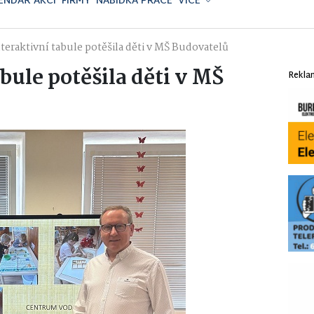
ENDÁŘ AKCÍ
FIRMY
NABÍDKA PRÁCE
VÍCE
teraktivní tabule potěšila děti v MŠ Budovatelů
bule potěšila děti v MŠ
Rekla