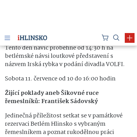
loutkářských kultur v Chrudimi můžete v
hlineckém Betlémě navštívit každý
prázdninový čtvrtek speciální loutkový koutek
umístěný ve stodole domku čp. 161.
Nahlédněte do světa rarášků a divoženek,
vyrobte si kouzelnou masku nebo si zahrajte s
marionetami. Vstup na workshop je zdarma.
Tento den navíc proběhne od 14:30 h na
betlémské návsi loutkové představení s
názvem Irská rybka v podání divadla VOLFI.
Sobota 11. července od 10 do 16:00 hodin
Žijící poklady aneb Šikovné ruce
řemeslníků: František Sádovský
Jedinečná příležitost setkat se v památkové