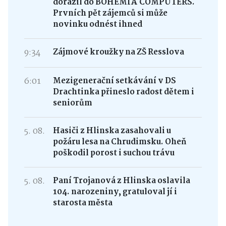
11:01
Samsung Galaxy Z Fold8 Ultra
dorazil do BOHEMIA COMPUTERS.
Prvních pět zájemců si může
novinku odnést ihned
9:34
Zájmové kroužky na ZŠ Resslova
6:01
Mezigenerační setkávání v DS
Drachtinka přineslo radost dětem i
seniorům
5. 08.
Hasiči z Hlinska zasahovali u
požáru lesa na Chrudimsku. Oheň
poškodil porost i suchou trávu
5. 08.
Paní Trojanová z Hlinska oslavila
104. narozeniny, gratuloval jí i