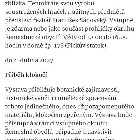
rezervaci Betlém Hlinsko s vybraným
řemeslníkem a poznat rukodělnou práci
zblízka. Tentokráte svou výrobu
soustružených hraček a užitných předmětů
představí řezbář František Sádovský. Vstupné
je zdarma nebo jako součást prohlídky okruhu
Řemeslnická obydlí. Vždy od 10.00 do 16.00
hodin v domě čp. 178 (Pickův statek).
do 4. dubna 2027
Příběh klokočí
Výstava přibližuje botanické zajímavosti,
historické využití i umělecké zpracování
tohoto jedinečného, dnes už pozapomenutého
materiálu, klokočem zpeřeným. Výstava bude