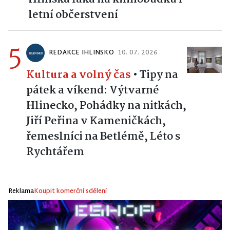
Neobjevený kout nedaleko
Hlinska láká na knihobudku i
letní občerstvení
5
REDAKCE IHLINSKO
10. 07. 2026
Kultura a volný čas
•
Tipy na
pátek a víkend: Výtvarné
Hlinecko, Pohádky na nitkách,
Jiří Peřina v Kameničkách,
řemeslníci na Betlémě, Léto s
Rychtářem
Reklama
Koupit komerční sdělení