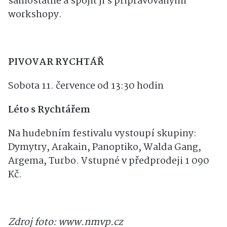
přístupná v rámci vstupného okruhu
Řemeslná obydlí, případně ji navštívit
samostatně a spojit ji s připravovanými
workshopy.
PIVOVAR RYCHTÁŘ
Sobota 11. července od 13:30 hodin
Léto s Rychtářem
Na hudebním festivalu vystoupí skupiny:
Dymytry, Arakain, Panoptiko, Walda Gang,
Argema, Turbo. Vstupné v předprodeji 1 090
Kč.