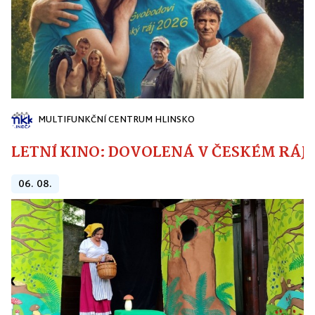
MULTIFUNKČNÍ CENTRUM HLINSKO
LETNÍ KINO: DOVOLENÁ V ČESKÉM RÁJI
06. 08.