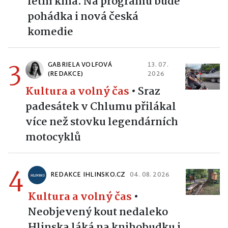
Kultura a volný čas
•
Příští
týden nabídne Hlinsko dvě
letní kina. Na programu bude
pohádka i nová česká
komedie
3
GABRIELA VOLFOVÁ
13. 07.
(REDAKCE)
2026
Kultura a volný čas
•
Sraz
padesátek v Chlumu přilákal
více než stovku legendárních
motocyklů
4
REDAKCE IHLINSKO.CZ
04. 08. 2026
Kultura a volný čas
•