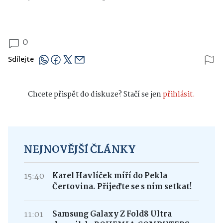
Zdroj foto: www.nmvp.cz
0
Sdílejte
Chcete přispět do diskuze? Stačí se jen
přihlásit.
NEJNOVĚJŠÍ ČLÁNKY
15:40
Karel Havlíček míří do Pekla
Čertovina. Přijeďte se s ním setkat!