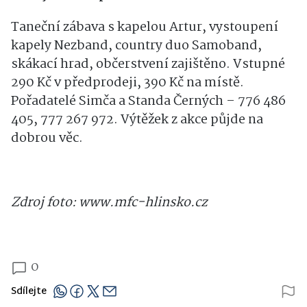
Pátek 27. června od 16:00
Zahájení léta před Orlovnou
Taneční zábava s kapelou Artur, vystoupení
kapely Nezband, country duo Samoband,
skákací hrad, občerstvení zajištěno. Vstupné
290 Kč v předprodeji, 390 Kč na místě.
Pořadatelé Simča a Standa Černých – 776 486
405, 777 267 972. Výtěžek z akce půjde na
dobrou věc.
Zdroj foto: www.mfc-hlinsko.cz