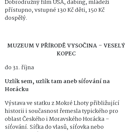
plátno. Režie: Dean DeBlois. Hrají: Mason
Thames, Nico Parker, Gerard Butler a jiní.
Dobrodružný film USA, dabing, mládeži
přístupno, vstupné 130 Kč děti, 150 Kč
dospělý.
MUZEUM V PŘÍRODĚ VYSOČINA – VESELÝ
KOPEC
do 31. října
Uzlík sem, uzlík tam aneb síťování na
Horácku
Výstava ve statku z Mokré Lhoty přibližující
historii i současnost řemesla typického pro