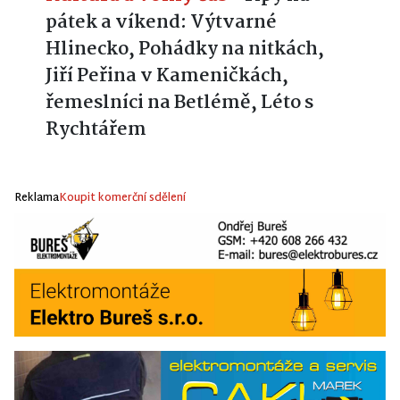
5
REDAKCE IHLINSKO
10. 07. 2026
Kultura a volný čas
•
Tipy na
pátek a víkend: Výtvarné
Hlinecko, Pohádky na nitkách,
Jiří Peřina v Kameničkách,
řemeslníci na Betlémě, Léto s
Rychtářem
Reklama
Koupit komerční sdělení