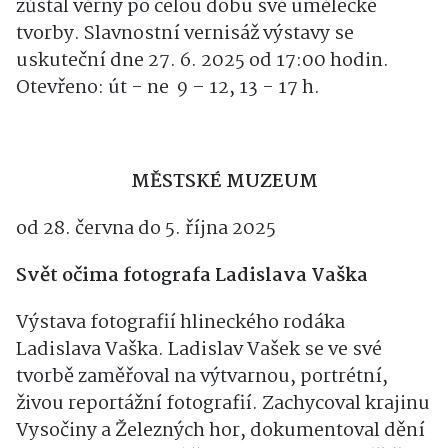
Dunaje. Od romantických krajin postupně
přešel ke krajinářskému realismu, kterému
zůstal věrný po celou dobu své umělecké
tvorby. Slavnostní vernisáž výstavy se
uskuteční dne 27. 6. 2025 od 17:00 hodin.
Otevřeno: út - ne 9 – 12, 13 - 17 h.
MĚSTSKÉ MUZEUM
od 28. června do 5. října 2025
Svět očima fotografa Ladislava Vaška
Výstava fotografií hlineckého rodáka
Ladislava Vaška. Ladislav Vašek se ve své
tvorbě zaměřoval na výtvarnou, portrétní,