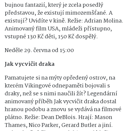
Titulním hrdinou dobrodružného příběhu je
chlapec Elio. Je to nadšenec pro vesmír s
bujnou fantazií, který je zcela posedlý
představou, že existují mimozemšťané. A
existují? Uvidíte v kině. Režie: Adrian Molina.
Animovaný film USA, mládeži přístupno,
vstupné 130 Kč děti, 150 Kč dospělý.
Neděle 29. června od 15:00
Jak vycvičit draka
Pamatujete si na mýty opředený ostrov, na
kterém Vikingové odnepaměti bojovali s
draky, než se s nimi naučili žít? Legendární
animovaný příběh Jak vycvičit draka dostal
hranou podobu a znovu se vydává na filmové