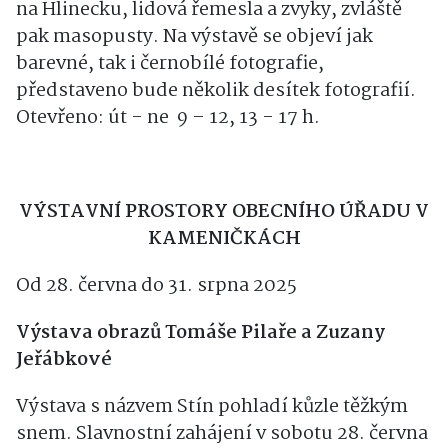
živou reportážní fotografií. Zachycoval krajinu
Vysočiny a Železných hor, dokumentoval dění
na Hlinecku, lidová řemesla a zvyky, zvláště
pak masopusty. Na výstavě se objeví jak
barevné, tak i černobílé fotografie,
představeno bude několik desítek fotografií.
Otevřeno: út - ne 9 – 12, 13 - 17 h.
VÝSTAVNÍ PROSTORY OBECNÍHO ÚŘADU V
KAMENIČKÁCH
Od 28. června do 31. srpna 2025
Výstava obrazů Tomáše Pilaře a Zuzany
Jeřábkové