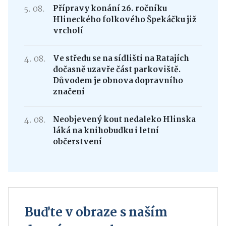
104. narozeniny, gratuloval jí i
starosta města
5. 08.
Přípravy konání 26. ročníku
Hlineckého folkového Špekáčku již
vrcholí
4. 08.
Ve středu se na sídlišti na Ratajích
dočasně uzavře část parkoviště.
Důvodem je obnova dopravního
značení
4. 08.
Neobjevený kout nedaleko Hlinska
láká na knihobudku i letní
občerstvení