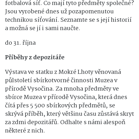
oblast Českého i Moravského Horácka –
síťování. Síťka do vlasů, síťovka nebo
fotbalová síť. Co mají tyto předměty společné?
Jsou vyrobené dnes už pozapomenutou
technikou síťování. Seznamte se s její historií
a možná se jí i sami naučte.
do 31. října
Příběhy z depozitáře
Výstava ve statku z Mokré Lhoty věnovaná
půlstoletí sbírkotvorné činnosti Muzea v
přírodě Vysočina. Za mnoha předměty ve
sbírce Muzea v přírodě Vysočina, která dnes
čítá přes 5 500 sbírkových předmětů, se
skrývá příběh, který většinu času zůstává skryt