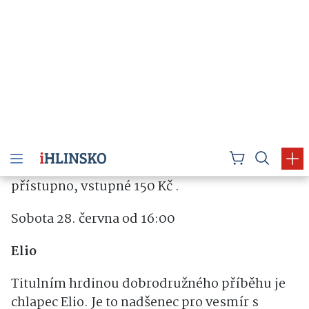
Pátek 27. června od 19:00
Magoři na kole
Vpřed je žene touha žít naplno a posouvat
svoje limity. I když to bolí. I když se nikdo jiný
před nimi neodvážil. I když jim hrozí smrt.
Sjet na kolech nejvyšší africkou horu
Kilimadžáro byl bláznivý nápad, ale bikeři
Tomáš Zejda a Ondřej Novák jsou dost velcí
magoři na to, aby to zkusili. Režie: Matěj
Pichler. Dokument ČR, 85 minut, mládeži
přístupno, vstupné 150 Kč .
Sobota 28. června od 16:00
Elio