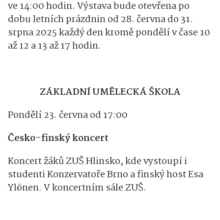
Výstava s názvem Stín pohladí kůzle těžkým
snem. Slavnostní zahájení v sobotu 28. června
ve 14:00 hodin. Výstava bude otevřena po
dobu letních prázdnin od 28. června do 31.
srpna 2025 každý den kromě pondělí v čase 10
až 12 a 13 až 17 hodin.
ZÁKLADNÍ UMĚLECKÁ ŠKOLA
Pondělí 23. června od 17:00
Česko-finský koncert
Koncert žáků ZUŠ Hlinsko, kde vystoupí i
studenti Konzervatoře Brno a finský host Esa