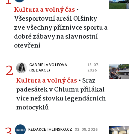
1
REDAKCE IHLINSKO
12. 07. 2026
Kultura a volný čas
•
Všesportovní areál Olšinky
zve všechny příznivce sportu a
dobré zábavy na slavnostní
otevření
2
GABRIELA VOLFOVÁ
13. 07.
(REDAKCE)
2026
Kultura a volný čas
•
Sraz
padesátek v Chlumu přilákal
více než stovku legendárních
motocyklů