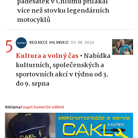
padesátek v Chlumu přilákal
více než stovku legendárních
motocyklů
5
REDAKCE IHLINSKO
03. 08. 2026
Kultura a volný čas
•
Nabídka
kulturních, společenských a
sportovních akcí v týdnu od 3.
do 9. srpna
Reklama
Koupit komerční sdělení