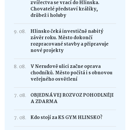
zvířectva se vrací do Hlinska.
Chovatelé představí králíky,
drůbež i holuby
9. 08.
Hlinsko čeká investičně nabitý
závěr roku. Město dokončí
rozpracované stavby a připravuje
nové projekty
8. 08.
V Nerudově ulici začne oprava
chodníků. Město počítá i s obnovou
veřejného osvětlení
7. 08.
OBJEDNÁVEJ ROZVOZ POHODLNĚJI
A ZDARMA
7. 08.
Kdo stojí za KS GYM HLINSKO?