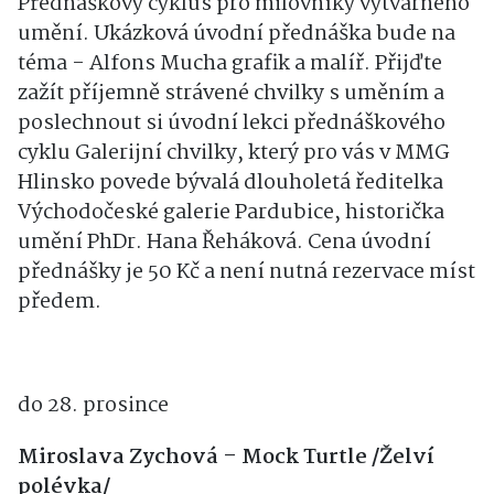
Přednáškový cyklus pro milovníky výtvarného
umění. Ukázková úvodní přednáška bude na
téma - Alfons Mucha grafik a malíř. Přijďte
zažít příjemně strávené chvilky s uměním a
poslechnout si úvodní lekci přednáškového
cyklu Galerijní chvilky, který pro vás v MMG
Hlinsko povede bývalá dlouholetá ředitelka
Východočeské galerie Pardubice, historička
umění PhDr. Hana Řeháková. Cena úvodní
přednášky je 50 Kč a není nutná rezervace míst
předem.
do 28. prosince
Miroslava Zychová – Mock Turtle /Želví
polévka/