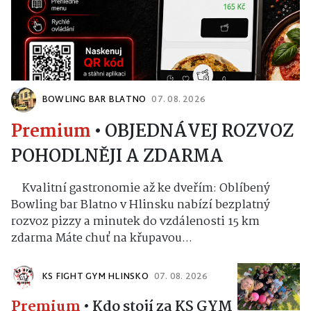
BOWLING BAR BLATNO
07. 08. 2026
Premium
•
OBJEDNÁVEJ ROZVOZ
POHODLNĚJI A ZDARMA
Kvalitní gastronomie až ke dveřím: Oblíbený
Bowling bar Blatno v Hlinsku nabízí bezplatný
rozvoz pizzy a minutek do vzdálenosti 15 km
zdarma Máte chuť na křupavou...
KS FIGHT GYM HLINSKO
07. 08. 2026
Premium
•
Kdo stojí za KS GYM