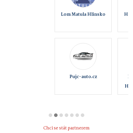
Lom Matula Hlinsko
HUKY s.r.o. Elektro
Pujc-auto.cz
BEZKONTAKTNÍ
AUTOMYČKA
HLINSKO - KOUTY
Chci se stát partnerem