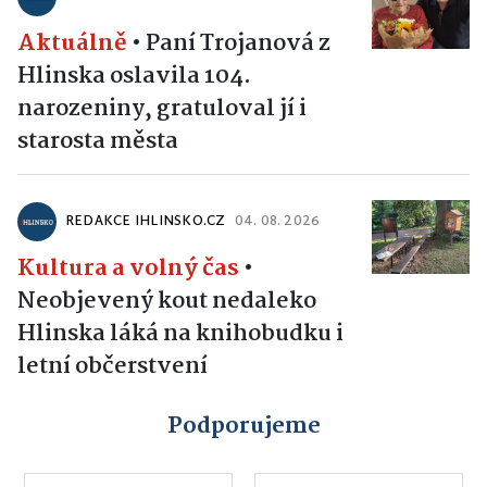
Aktuálně
•
Paní Trojanová z
Hlinska oslavila 104.
narozeniny, gratuloval jí i
starosta města
REDAKCE IHLINSKO.CZ
04. 08. 2026
Kultura a volný čas
•
Neobjevený kout nedaleko
Hlinska láká na knihobudku i
letní občerstvení
Podporujeme