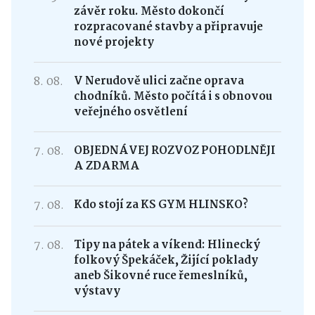
závěr roku. Město dokončí
rozpracované stavby a připravuje
nové projekty
8. 08.
V Nerudově ulici začne oprava
chodníků. Město počítá i s obnovou
veřejného osvětlení
7. 08.
OBJEDNÁVEJ ROZVOZ POHODLNĚJI
A ZDARMA
7. 08.
Kdo stojí za KS GYM HLINSKO?
7. 08.
Tipy na pátek a víkend: Hlinecký
folkový Špekáček, Žijící poklady
aneb Šikovné ruce řemeslníků,
výstavy