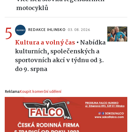
motocyklů
5
REDAKCE IHLINSKO
03. 08. 2026
Kultura a volný čas
•
Nabídka
kulturních, společenských a
sportovních akcí v týdnu od 3.
do 9. srpna
Reklama
Koupit komerční sdělení