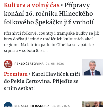
Kultura a volný čas
•
Přípravy
konání 26. ročníku Hlineckého
folkového Špekáčku již vrcholí
Příznivci folkové, country i trampské hudby se již
brzy dočkají jedné z tradičních kulturních akcí
regionu. Na letním parketu Cihelka se v pátek 7.
srpna a v sobotu 8. sr...
PEKLO ČERTOVINA
06. 08. 2026
Premium
•
Karel Havlíček míří
do Pekla Čertovina. Přijeďte se
s ním setkat!
REDAKCE IHLINSKO.CZ
05. 08. 2026