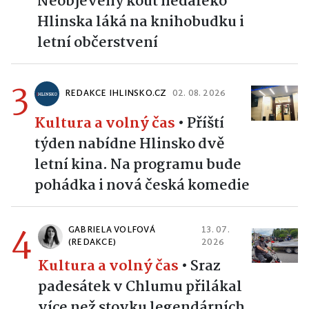
Neobjevený kout nedaleko
Hlinska láká na knihobudku i
letní občerstvení
3
REDAKCE IHLINSKO.CZ
02. 08. 2026
Kultura a volný čas
•
Příští
týden nabídne Hlinsko dvě
letní kina. Na programu bude
pohádka i nová česká komedie
4
GABRIELA VOLFOVÁ
13. 07.
(REDAKCE)
2026
Kultura a volný čas
•
Sraz
padesátek v Chlumu přilákal
více než stovku legendárních