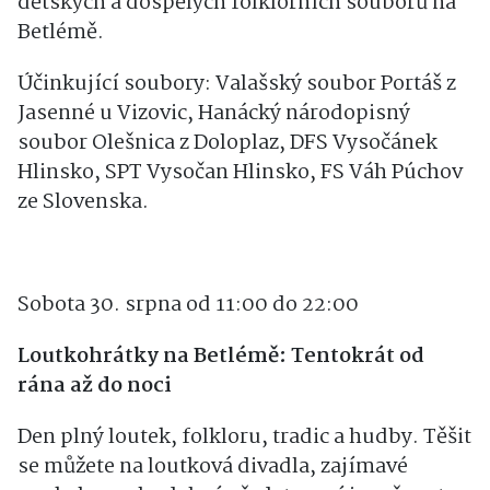
Sobota 30.8. od 14:00 - hlavní program
dětských a dospělých folklorních souborů na
Betlémě.
Účinkující soubory: Valašský soubor Portáš z
Jasenné u Vizovic, Hanácký národopisný
soubor Olešnica z Doloplaz, DFS Vysočánek
Hlinsko, SPT Vysočan Hlinsko, FS Váh Púchov
ze Slovenska.
Sobota 30. srpna od 11:00 do 22:00
Loutkohrátky na Betlémě: Tentokrát od
rána až do noci
Den plný loutek, folkloru, tradic a hudby. Těšit