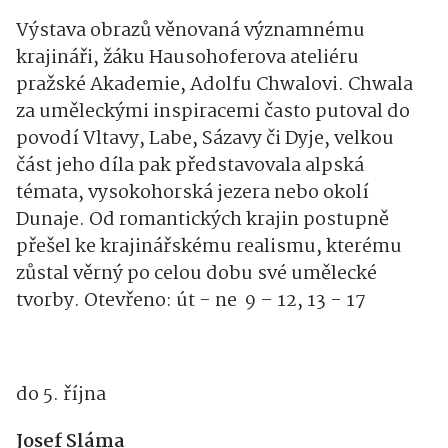
1900
Výstava obrazů věnovaná významnému
krajináři, žáku Hausohoferova ateliéru
pražské Akademie, Adolfu Chwalovi. Chwala
za uměleckými inspiracemi často putoval do
povodí Vltavy, Labe, Sázavy či Dyje, velkou
část jeho díla pak představovala alpská
témata, vysokohorská jezera nebo okolí
Dunaje. Od romantických krajin postupně
přešel ke krajinářskému realismu, kterému
zůstal věrný po celou dobu své umělecké
tvorby. Otevřeno: út - ne 9 – 12, 13 - 17
do 5. října