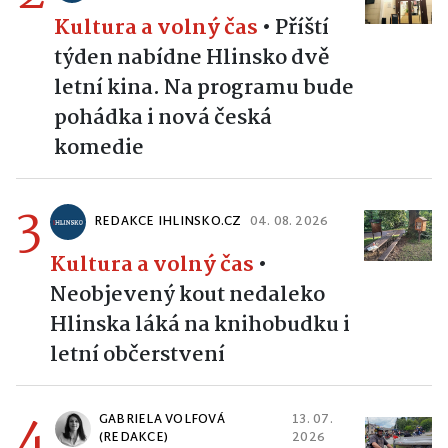
2
REDAKCE IHLINSKO.CZ
02. 08. 2026
Kultura a volný čas
•
Příští
týden nabídne Hlinsko dvě
letní kina. Na programu bude
pohádka i nová česká
komedie
3
REDAKCE IHLINSKO.CZ
04. 08. 2026
Kultura a volný čas
•
Neobjevený kout nedaleko
Hlinska láká na knihobudku i
letní občerstvení