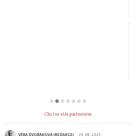
Pujc-auto.cz
Jatky Český Brod a.s.
| Hlinsko
KS Fight Gym
Multifunkční
Hlinsko
centrum Hlinsko
Chci se stát partnerem