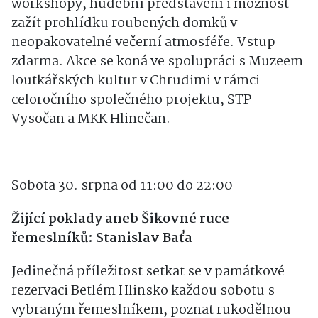
se můžete na loutková divadla, zajímavé
workshopy, hudební představení i možnost
zažít prohlídku roubených domků v
neopakovatelné večerní atmosféře. Vstup
zdarma. Akce se koná ve spolupráci s Muzeem
loutkářských kultur v Chrudimi v rámci
celoročního společného projektu, STP
Vysočan a MKK Hlinečan.
Sobota 30. srpna od 11:00 do 22:00
Žijící poklady aneb Šikovné ruce
řemeslníků: Stanislav Baťa
Jedinečná příležitost setkat se v památkové
rezervaci Betlém Hlinsko každou sobotu s