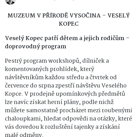
VĚRA DVOŘÁKOVÁ (REDAKCE)
25. 08. 2025
MUZEUM V PŘÍRODĚ VYSOČINA – VESELÝ
KOPEC
Veselý Kopec patří dětem a jejich rodičům –
doprovodný program
Pestrý program workshopů, dílniček a
komentovaných prohlídek, který
návštěvníkům každou středu a čtvrtek od
července do srpna zpestří návštěvu Veselého
Kopce. V prodejně upomínkových předmětů
lze navíc získat herní plány, podle nichž
můžete samostatně procházet mezi roubenými
chaloupkami, hledat odpovědi na otázky, které