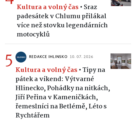
4
GABRIELA VOLFOVÁ
13. 07.
(REDAKCE)
2026
Kultura a volný čas
•
Sraz
padesátek v Chlumu přilákal
více než stovku legendárních
motocyklů
5
REDAKCE IHLINSKO
10. 07. 2026
Kultura a volný čas
•
Tipy na
pátek a víkend: Výtvarné
Hlinecko, Pohádky na nitkách,
Jiří Peřina v Kameničkách,
řemeslníci na Betlémě, Léto s
Rychtářem