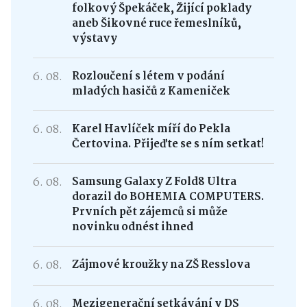
6:00
Tipy na pátek a víkend: Hlinecký
folkový Špekáček, Žijící poklady
aneb Šikovné ruce řemeslníků,
výstavy
6. 08.
Rozloučení s létem v podání
mladých hasičů z Kameniček
6. 08.
Karel Havlíček míří do Pekla
Čertovina. Přijeďte se s ním setkat!
6. 08.
Samsung Galaxy Z Fold8 Ultra
dorazil do BOHEMIA COMPUTERS.
Prvních pět zájemců si může
novinku odnést ihned
6. 08.
Zájmové kroužky na ZŠ Resslova