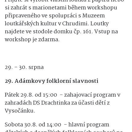
Přijďte si vyrobit vlastní loutku z papíru nebo
si zahrát s marionetami během workshopu
připraveného ve spolupráci s Muzeem
loutkářských kultur v Chrudimi. Loutky
najdete ve stodole domku čp. 161. Vstup na
workshop je zdarma.
29. - 30. srpna
29. Adámkovy folklorní slavnosti
Pátek 29.8. od 15:00 - zahajovací program v
zahradách DS Drachtinka za účasti dětí z
Vysočánku.