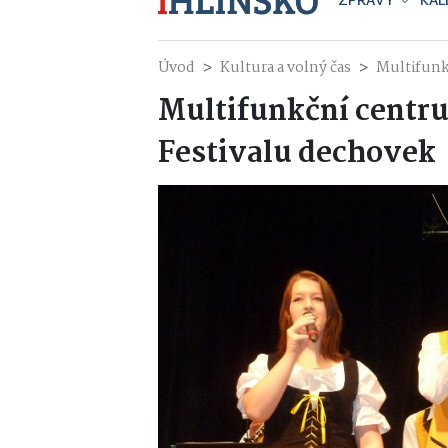
ZPRÁVY
KAL
Úvod
Kultura a volný čas
Multifunkč
Multifunkční centrum
Festivalu dechovek