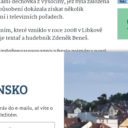
ální dechovka z Vysočiny, jež byla založena
působení dokázala získat několik
ní i televizních pořadech.
ím, které vzniklo v roce 2008 v Libkově
je textař a hudebník Zdeněk Beneš.
založena v roce 1992 a hraje zejména nové
ch autorů.
ráv do e-mailu, ať víte o
ležitém.
Sdílejte