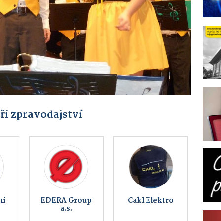
ři zpravodajství
oart
Koupelna
Obec
ěchov
music bar
Kameničky