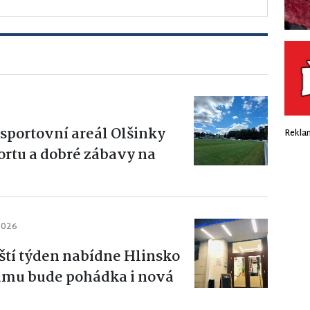
sportovní areál Olšinky
Rekla
ortu a dobré zábavy na
2026
íští týden nabídne Hlinsko
ramu bude pohádka i nová