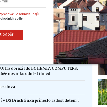
 diskuze? Stačí se jen
přihlásit.
zpracování osobních údajů
bchodních sdělení
it odběr
dání mladých hasičů z Kameniček
ekla Čertovina. Přijeďte se s ním setkat!
8 Ultra dorazil do BOHEMIA COMPUTERS.
může novinku odnést ihned
Resslova
 v DS Drachtinka přineslo radost dětem i