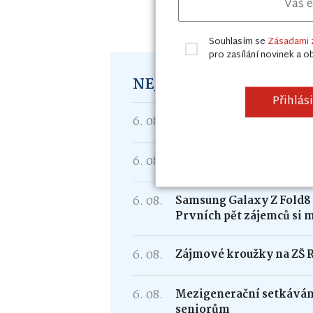
Chcete přispět do
Souhlasím se
Zásadami 
pro zasílání novinek a o
NEJNOVĚJŠÍ ČLÁNKY
Přihlás
6. 08.
Rozloučení s létem v po
6. 08.
Karel Havlíček míří do P
6. 08.
Samsung Galaxy Z Fold
Prvních pět zájemců si 
6. 08.
Zájmové kroužky na ZŠ 
6. 08.
Mezigenerační setkávání
seniorům