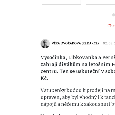
Chci
VĚRA DVOŘÁKOVÁ (REDAKCE)
02. 08.
Vysočinka, Libkovanka a Pernš
zahrají divákům na letošním 
centru. Ten se uskuteční v sobo
Kč.
Vstupenky budou k prodeji na m
upraven, aby byl vhodný i k tanc
nápojů a něčemu k zakousnutí 