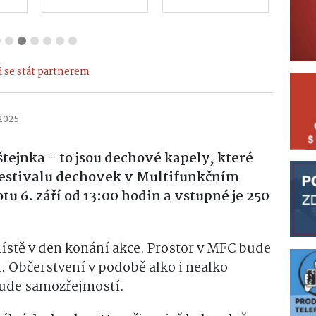
 se stát partnerem
 2025
tejnka - to jsou dechové kapely, které
Festivalu dechovek v Multifunkčním
tu 6. září od 13:00 hodin a vstupné je 250
ístě v den konání akce. Prostor v MFC bude
i. Občerstvení v podobě alko i nealko
bude samozřejmostí.