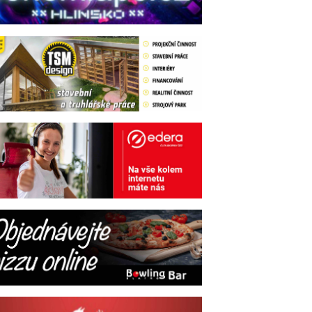
Řeznictví U
Švandů