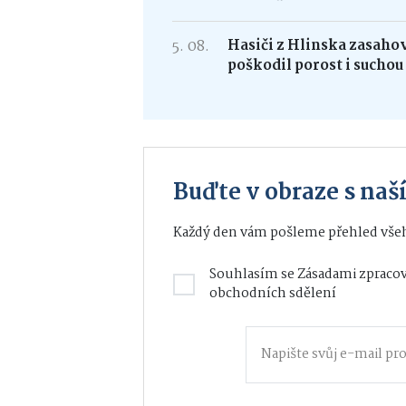
5. 08.
Hasiči z Hlinska zasaho
poškodil porost i suchou
Buďte v obraze s na
Každý den vám pošleme přehled všeh
Souhlasím se
Zásadami zpracov
obchodních sdělení