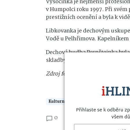
Vysočinka je nejmenší profesion
v Humpolci roku 1997. Při svém 
prestižních ocenění a byla k vidě
Libkovanka je dechovým uskupen
Vodě u Pelhřimova. Kapelníkem 
Dechová hudba Pernštejnka byla 
skladby známých či méně známý
Zdroj foto: www.pernstejnka.cz
Kulturní akce
Přihlaste se k odběru zp
všem dů
0