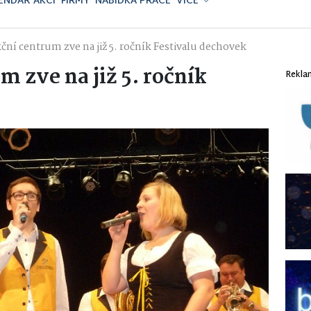
ENDÁŘ AKCÍ
FIRMY
NABÍDKA PRÁCE
VÍCE
ní centrum zve na již 5. ročník Festivalu dechovek
 zve na již 5. ročník
Rekla