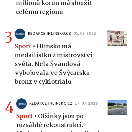
milionů korun má sloužit
celému regionu
3
REDAKCE IHLINSKO.CZ
01. 08. 2026
Sport
•
Hlinsko má
medailistku z mistrovství
světa. Nela Švandová
vybojovala ve Švýcarsku
bronz v cyklotrialu
4
REDAKCE IHLINSKO.CZ
17. 07. 2026
Sport
•
Olšinky jsou po
rozsáhlé rekonstrukci.