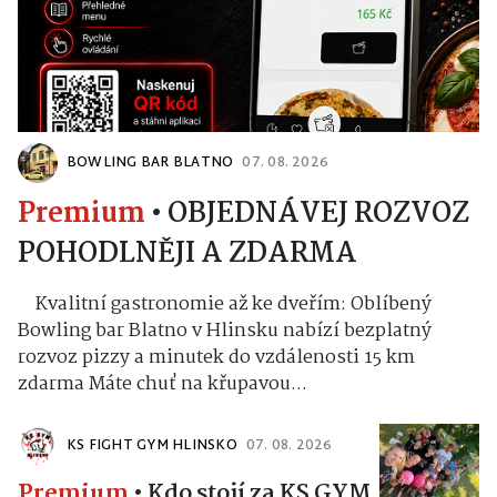
BOWLING BAR BLATNO
07. 08. 2026
Premium
•
OBJEDNÁVEJ ROZVOZ
POHODLNĚJI A ZDARMA
Kvalitní gastronomie až ke dveřím: Oblíbený
Bowling bar Blatno v Hlinsku nabízí bezplatný
rozvoz pizzy a minutek do vzdálenosti 15 km
zdarma Máte chuť na křupavou...
KS FIGHT GYM HLINSKO
07. 08. 2026
Premium
•
Kdo stojí za KS GYM