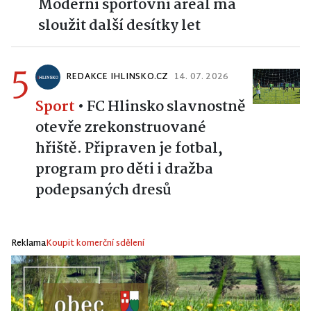
Moderní sportovní areál má
sloužit další desítky let
5
REDAKCE IHLINSKO.CZ
14. 07. 2026
Sport
•
FC Hlinsko slavnostně
otevře zrekonstruované
hřiště. Připraven je fotbal,
program pro děti i dražba
podepsaných dresů
Reklama
Koupit komerční sdělení