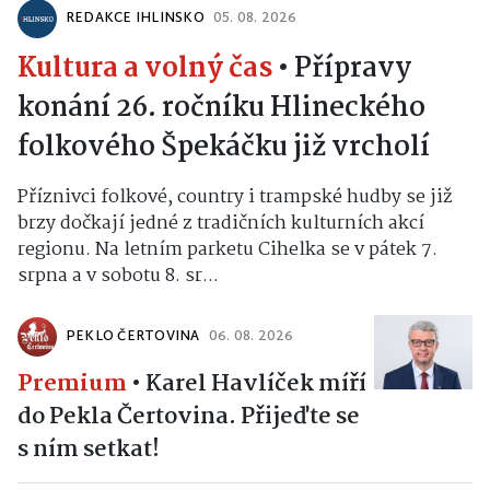
REDAKCE IHLINSKO
05. 08. 2026
Kultura a volný čas
•
Přípravy
konání 26. ročníku Hlineckého
folkového Špekáčku již vrcholí
Příznivci folkové, country i trampské hudby se již
brzy dočkají jedné z tradičních kulturních akcí
regionu. Na letním parketu Cihelka se v pátek 7.
srpna a v sobotu 8. sr...
PEKLO ČERTOVINA
06. 08. 2026
Premium
•
Karel Havlíček míří
do Pekla Čertovina. Přijeďte se
s ním setkat!