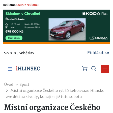
Reklama
Koupit reklamu
Přihlásit se
So 8. 8., Soběslav
Úvod
Sport
Místní organizace Českého rybářského svazu Hlinsko
zve děti na závody, konají se již tuto sobotu
Místní organizace Českého