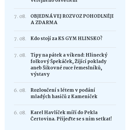
veřejného osvětlení
7. 08.
OBJEDNÁVEJ ROZVOZ POHODLNĚJI
A ZDARMA
7. 08.
Kdo stojí za KS GYM HLINSKO?
7. 08.
Tipy na pátek a víkend: Hlinecký
folkový Špekáček, Žijící poklady
aneb Šikovné ruce řemeslníků,
výstavy
6. 08.
Rozloučení s létem v podání
mladých hasičů z Kameniček
6. 08.
Karel Havlíček míří do Pekla
Čertovina. Přijeďte se s ním setkat!