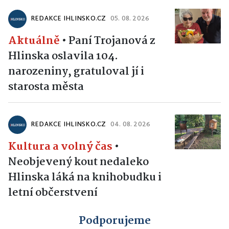
REDAKCE IHLINSKO.CZ
05. 08. 2026
Aktuálně
•
Paní Trojanová z
Hlinska oslavila 104.
narozeniny, gratuloval jí i
starosta města
REDAKCE IHLINSKO.CZ
04. 08. 2026
Kultura a volný čas
•
Neobjevený kout nedaleko
Hlinska láká na knihobudku i
letní občerstvení
Podporujeme