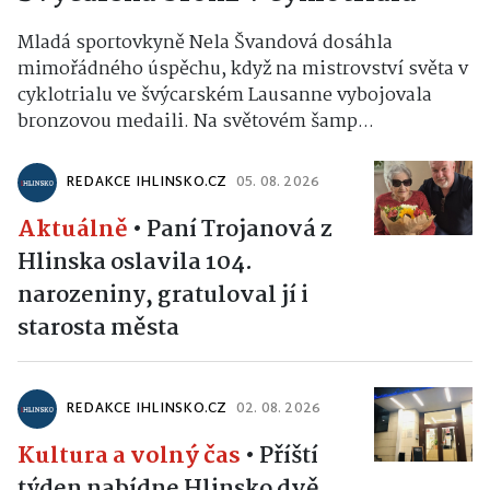
Mladá sportovkyně Nela Švandová dosáhla
mimořádného úspěchu, když na mistrovství světa v
cyklotrialu ve švýcarském Lausanne vybojovala
bronzovou medaili. Na světovém šamp...
REDAKCE IHLINSKO.CZ
05. 08. 2026
Aktuálně
•
Paní Trojanová z
Hlinska oslavila 104.
narozeniny, gratuloval jí i
starosta města
REDAKCE IHLINSKO.CZ
02. 08. 2026
Kultura a volný čas
•
Příští
týden nabídne Hlinsko dvě