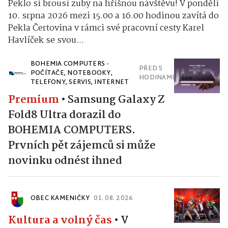
Peklo si brousí zuby na hříšnou návštěvu! V pondělí
10. srpna 2026 mezi 15.00 a 16.00 hodinou zavítá do
Pekla Čertovina v rámci své pracovní cesty Karel
Havlíček se svou...
BOHEMIA COMPUTERS -
PŘED 5
POČÍTAČE, NOTEBOOKY,
HODINAMI
TELEFONY, SERVIS, INTERNET
Premium
•
Samsung Galaxy Z
Fold8 Ultra dorazil do
BOHEMIA COMPUTERS.
Prvních pět zájemců si může
novinku odnést ihned
OBEC KAMENIČKY
01. 08. 2026
Kultura a volný čas
•
V