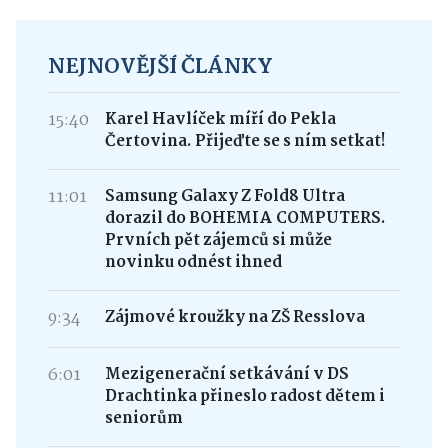
NEJNOVĚJŠÍ ČLÁNKY
15:40
Karel Havlíček míří do Pekla
Čertovina. Přijeďte se s ním setkat!
11:01
Samsung Galaxy Z Fold8 Ultra
dorazil do BOHEMIA COMPUTERS.
Prvních pět zájemců si může
novinku odnést ihned
9:34
Zájmové kroužky na ZŠ Resslova
6:01
Mezigenerační setkávání v DS
Drachtinka přineslo radost dětem i
seniorům