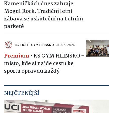
Kameničkách dnes zahraje
Mogul Rock. Tradiční letní
zábava se uskuteční na Letním
parketě
KS FIGHT GYM HLINSKO
31. 07. 2026
Premium
•
KS GYM HLINSKO –
místo, kde si najde cestu ke
sportu opravdu každý
NEJČTENĚJŠÍ