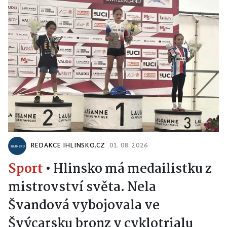
REDAKCE IHLINSKO.CZ
01. 08. 2026
Sport
•
Hlinsko má medailistku z
mistrovství světa. Nela
Švandová vybojovala ve
Švýcarsku bronz v cyklotrialu