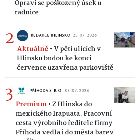
Opraví se poškozený úsek u
radnice
2
REDAKCE IHLINSKO
25. 07. 2026
Aktuálně
•
V pěti ulicích v
Hlinsku budou ke konci
července uzavřena parkoviště
3
PŘÍHODA S. R. O.
08. 07. 2026
Premium
•
Z Hlinska do
mexického Irapuata. Pracovní
cesta výrobního ředitele firmy
Příhoda vedla i do města barev