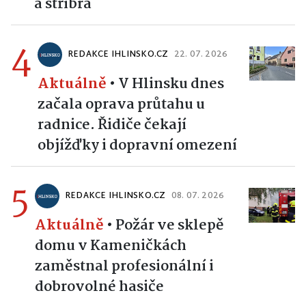
a stříbra
4
REDAKCE IHLINSKO.CZ
22. 07. 2026
Aktuálně
•
V Hlinsku dnes
začala oprava průtahu u
radnice. Řidiče čekají
objížďky i dopravní omezení
5
REDAKCE IHLINSKO.CZ
08. 07. 2026
Aktuálně
•
Požár ve sklepě
domu v Kameničkách
zaměstnal profesionální i
dobrovolné hasiče