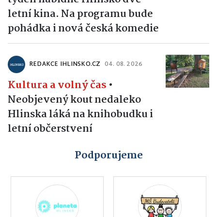
letní kina. Na programu bude
pohádka i nová česká komedie
REDAKCE IHLINSKO.CZ
04. 08. 2026
Kultura a volný čas
•
Neobjevený kout nedaleko
Hlinska láká na knihobudku i
letní občerstvení
Podporujeme