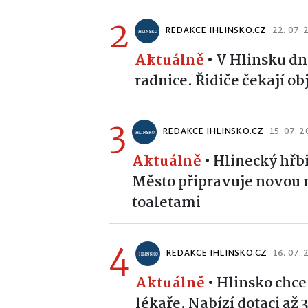
2
REDAKCE IHLINSKO.CZ
22. 07.
Aktuálně
•
V Hlinsku dn
radnice. Řidiče čekají o
3
REDAKCE IHLINSKO.CZ
15. 07. 
Aktuálně
•
Hlinecký hřb
Město připravuje novou 
toaletami
4
REDAKCE IHLINSKO.CZ
16. 07.
Aktuálně
•
Hlinsko chce
lékaře. Nabízí dotaci až 