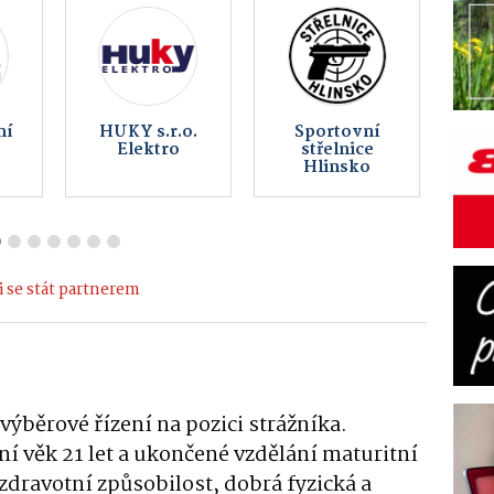
Backer Elektro
Peklo
y
CZ a.s., Backer
Čertovina
ELTOP s.r.o.
 se stát partnerem
výběrové řízení na pozici strážníka.
 věk 21 let a ukončené vzdělání maturitní
zdravotní způsobilost, dobrá fyzická a