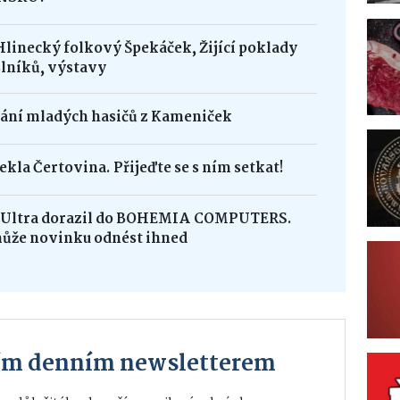
Hlinecký folkový Špekáček, Žijící poklady
lníků, výstavy
dání mladých hasičů z Kameniček
ekla Čertovina. Přijeďte se s ním setkat!
8 Ultra dorazil do BOHEMIA COMPUTERS.
může novinku odnést ihned
ším denním newsletterem