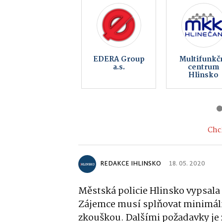
KS Fight Gym
Obec
Hlinsko
Kameničk
Chci
REDAKCE IHLINSKO
18. 05. 2020
Městská policie Hlinsko vypsala 
Zájemce musí splňovat minimální
zkouškou. Dalšími požadavky je 