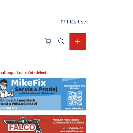
Přihlásit se
ma
Koupit komerční sdělení