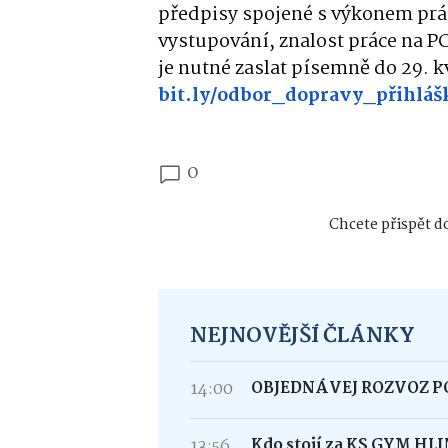
předpisy spojené s výkonem prá
vystupování, znalost práce na PC
je nutné zaslat písemně do 29. k
bit.ly/odbor_dopravy_přihláš
0
Chcete přispět do
NEJNOVĚJŠÍ ČLÁNKY
14:00
OBJEDNÁVEJ ROZVOZ 
13:56
Kdo stojí za KS GYM HL