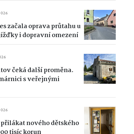
 2026
es začala oprava průtahu u
bjížďky i dopravní omezení
2026
itov čeká další proměna.
márnici s veřejnými
 2026
 přilákat nového dětského
300 tisíc korun