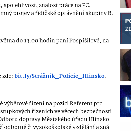
 spolehlivost, znalost práce na PC,
emný projev a řidičské oprávnění skupiny B.
května do 13:00 hodin paní Pospíšilové, na
e zde:
bit.ly/Strážník_Policie_Hlinsko
.
 výběrové řízení na pozici Referent pro
estupkových řízeních ve věcech bezpečnosti
u Odboru dopravy Městského úřadu Hlinsko.
 odborné či vysokoškolské vzdělání a znát