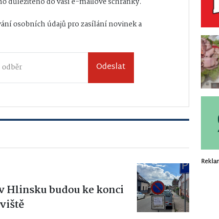
o důležitého do vaší e-mailové schránky.
ání osobních údajů
pro zasílání novinek a
Odeslat
Rekla
h v Hlinsku budou ke konci
viště