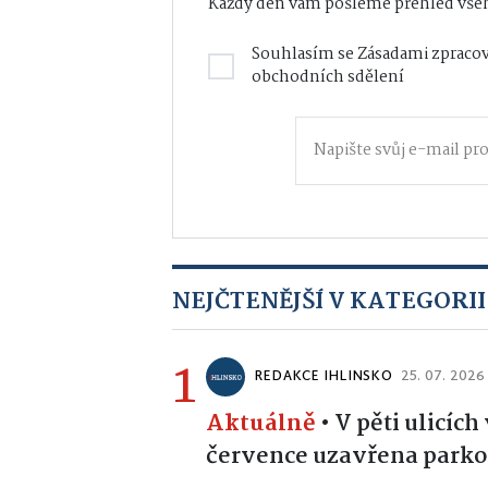
Každý den vám pošleme přehled všeh
Souhlasím se
Zásadami zpracov
obchodních sdělení
NEJČTENĚJŠÍ V KATEGORII
1
REDAKCE IHLINSKO
25. 07. 2026
Aktuálně
•
V pěti ulicíc
července uzavřena parko