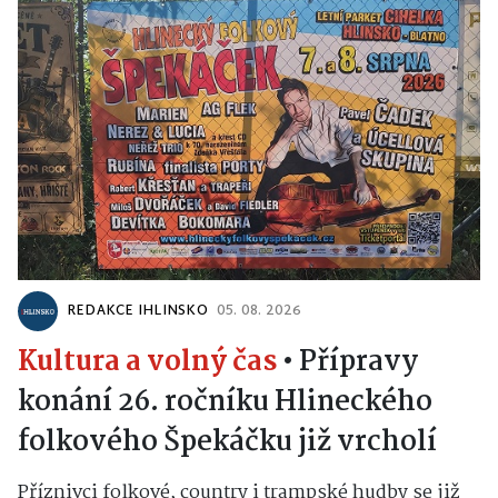
REDAKCE IHLINSKO
05. 08. 2026
Kultura a volný čas
•
Přípravy
konání 26. ročníku Hlineckého
folkového Špekáčku již vrcholí
Příznivci folkové, country i trampské hudby se již