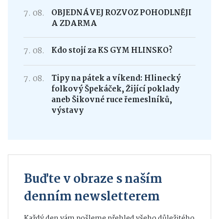
7. 08.
OBJEDNÁVEJ ROZVOZ POHODLNĚJI
A ZDARMA
7. 08.
Kdo stojí za KS GYM HLINSKO?
7. 08.
Tipy na pátek a víkend: Hlinecký
folkový Špekáček, Žijící poklady
aneb Šikovné ruce řemeslníků,
výstavy
Buďte v obraze s naším
denním newsletterem
Každý den vám pošleme přehled všeho důležitého