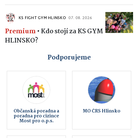
KS FIGHT GYM HLINSKO
07. 08. 2026
Premium
•
Kdo stojí za KS GYM
HLINSKO?
Podporujeme
Občanská poradna a
MO ČRS Hlinsko
poradna pro cizince
Most pro o.p.s.