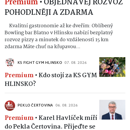
Premium
•
OBJEDNÁVEJ ROZVOZ
POHODLNĚJI A ZDARMA
Kvalitní gastronomie až ke dveřím: Oblíbený
Bowling bar Blatno v Hlinsku nabízí bezplatný
rozvoz pizzy a minutek do vzdálenosti 15 km
zdarma Máte chuť na křupavou...
KS FIGHT GYM HLINSKO
07. 08. 2026
Premium
•
Kdo stojí za KS GYM
HLINSKO?
PEKLO ČERTOVINA
06. 08. 2026
Premium
•
Karel Havlíček míří
do Pekla Čertovina. Přijeďte se