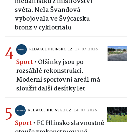
medailistku z mistrovství
světa. Nela Švandová
vybojovala ve Švýcarsku
bronz v cyklotrialu
4
REDAKCE IHLINSKO.CZ
17. 07. 2026
Sport
•
Olšinky jsou po
rozsáhlé rekonstrukci.
Moderní sportovní areál má
sloužit další desítky let
5
REDAKCE IHLINSKO.CZ
14. 07. 2026
Sport
•
FC Hlinsko slavnostně
otevře zrekonstruované