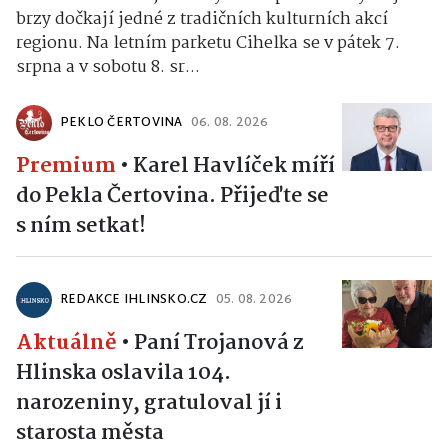
brzy dočkají jedné z tradičních kulturních akcí
regionu. Na letním parketu Cihelka se v pátek 7.
srpna a v sobotu 8. sr...
PEKLO ČERTOVINA
06. 08. 2026
Premium
•
Karel Havlíček míří
do Pekla Čertovina. Přijeďte se
s ním setkat!
REDAKCE IHLINSKO.CZ
05. 08. 2026
Aktuálně
•
Paní Trojanová z
Hlinska oslavila 104.
narozeniny, gratuloval jí i
starosta města