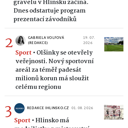
gravelu v Hlinsku začíná.
Dnes odstartuje program
prezentací závodníků
2
GABRIELA VOLFOVÁ
19. 07.
(REDAKCE)
2026
Sport
•
Olšinky se otevřely
veřejnosti. Nový sportovní
areál za téměř padesát
milionů korun má sloužit
celému regionu
3
REDAKCE IHLINSKO.CZ
01. 08. 2026
Sport
•
Hlinsko má