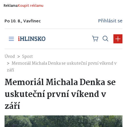
Reklama
Koupit reklamu
Přihlásit se
Po 10. 8., Vavřinec
Úvod
Sport
Memoriál Michala Denka se uskuteční první víkend v
září
Memoriál Michala Denka se
uskuteční první víkend v
září