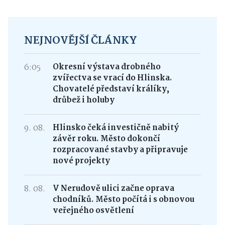
NEJNOVĚJŠÍ ČLÁNKY
6:05
Okresní výstava drobného
zvířectva se vrací do Hlinska.
Chovatelé představí králíky,
drůbež i holuby
9. 08.
Hlinsko čeká investičně nabitý
závěr roku. Město dokončí
rozpracované stavby a připravuje
nové projekty
8. 08.
V Nerudově ulici začne oprava
chodníků. Město počítá i s obnovou
veřejného osvětlení