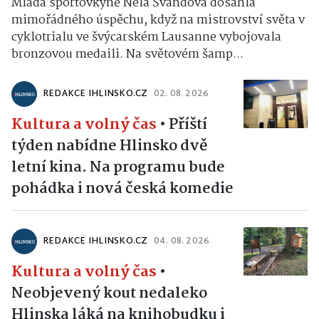
Mladá sportovkyně Nela Švandová dosáhla
mimořádného úspěchu, když na mistrovství světa v
cyklotrialu ve švýcarském Lausanne vybojovala
bronzovou medaili. Na světovém šamp...
REDAKCE IHLINSKO.CZ
02. 08. 2026
Kultura a volný čas
•
Příští
týden nabídne Hlinsko dvě
letní kina. Na programu bude
pohádka i nová česká komedie
REDAKCE IHLINSKO.CZ
04. 08. 2026
Kultura a volný čas
•
Neobjevený kout nedaleko
Hlinska láká na knihobudku i