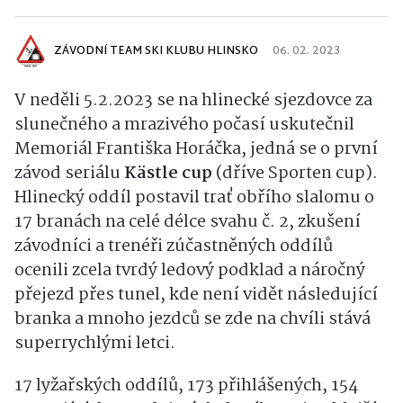
ZÁVODNÍ TEAM SKI KLUBU HLINSKO
06. 02. 2023
V neděli 5.2.2023 se na hlinecké sjezdovce za
slunečného a mrazivého počasí uskutečnil
Memoriál Františka Horáčka, jedná se o první
závod seriálu
Kästle cup
(dříve Sporten cup).
Hlinecký oddíl postavil trať obřího slalomu o
17 branách na celé délce svahu č. 2, zkušení
závodníci a trenéři zúčastněných oddílů
ocenili zcela tvrdý ledový podklad a náročný
přejezd přes tunel, kde není vidět následující
branka a mnoho jezdců se zde na chvíli stává
superrychlými letci.
17 lyžařských oddílů, 173 přihlášených, 154