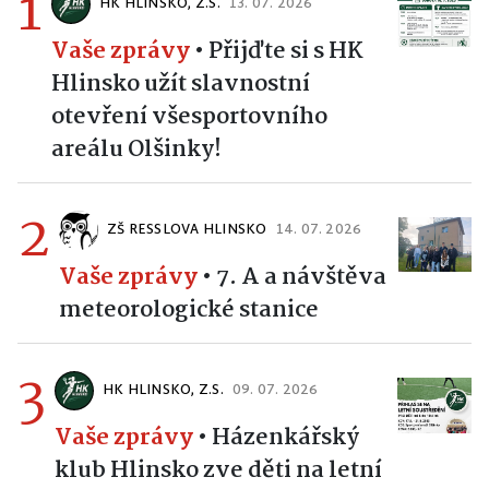
1
HK HLINSKO, Z.S.
13. 07. 2026
Vaše zprávy
•
Přijďte si s HK
Hlinsko užít slavnostní
otevření všesportovního
areálu Olšinky!
2
ZŠ RESSLOVA HLINSKO
14. 07. 2026
Vaše zprávy
•
7. A a návštěva
meteorologické stanice
3
HK HLINSKO, Z.S.
09. 07. 2026
Vaše zprávy
•
Házenkářský
klub Hlinsko zve děti na letní