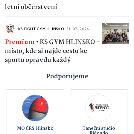
letní občerstvení
KS FIGHT GYM HLINSKO
31. 07. 2026
Premium
•
KS GYM HLINSKO –
místo, kde si najde cestu ke
sportu opravdu každý
Podporujeme
MO ČRS Hlinsko
Taneční studio
Ridendo