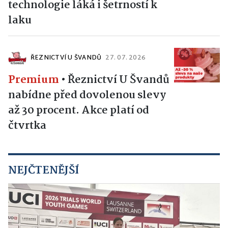
technologie láká i šetrností k
laku
ŘEZNICTVÍ U ŠVANDŮ
27. 07. 2026
Premium
•
Řeznictví U Švandů
nabídne před dovolenou slevy
až 30 procent. Akce platí od
čtvrtka
NEJČTENĚJŠÍ