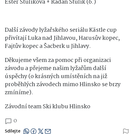
Ester Štulíková + Radan Štulík (6.)
Další závody lyžařského seriálu Kästle cup
přivítají Luka nad Jihlavou, Harusův kopec,
Fajtův kopec a Šacberk u Jihlavy.
Děkujeme všem za pomoc při organizaci
závodu a přejeme našim lyžařům další
úspěchy (o krásných umístěních na již
proběhlých závodech mimo Hlinsko se brzy
zmíníme).
Závodní team Ski klubu Hlinsko
0
Sdílejte