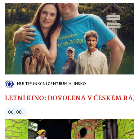
MULTIFUNKČNÍ CENTRUM HLINSKO
LETNÍ KINO: DOVOLENÁ V ČESKÉM RÁJI
06. 08.