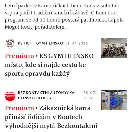
Letní parket v Kameničkách bude dnes v sobotu 1.
srpna patřit tradiční taneční zábavě. O hudební
program se od 20 hodin postará pardubická kapela
Mogul Rock, pořadatelem...
KS FIGHT GYM HLINSKO
31. 07. 2026
Premium
•
KS GYM HLINSKO –
místo, kde si najde cestu ke
sportu opravdu každý
BEZKONTAKTNÍ AUTOMYČKA
30. 07.
HLINSKO - KOUTY
2026
Premium
•
Zákaznická karta
přináší řidičům v Koutech
výhodnější mytí. Bezkontaktní