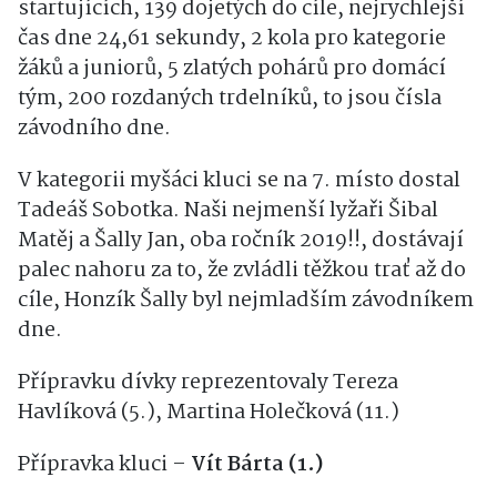
startujících, 139 dojetých do cíle, nejrychlejší
čas dne 24,61 sekundy, 2 kola pro kategorie
žáků a juniorů, 5 zlatých pohárů pro domácí
tým, 200 rozdaných trdelníků, to jsou čísla
závodního dne.
V kategorii myšáci kluci se na 7. místo dostal
Tadeáš Sobotka. Naši nejmenší lyžaři Šibal
Matěj a Šally Jan, oba ročník 2019!!, dostávají
palec nahoru za to, že zvládli těžkou trať až do
cíle, Honzík Šally byl nejmladším závodníkem
dne.
Přípravku dívky reprezentovaly Tereza
Havlíková (5.), Martina Holečková (11.)
Přípravka kluci –
Vít Bárta (1.)