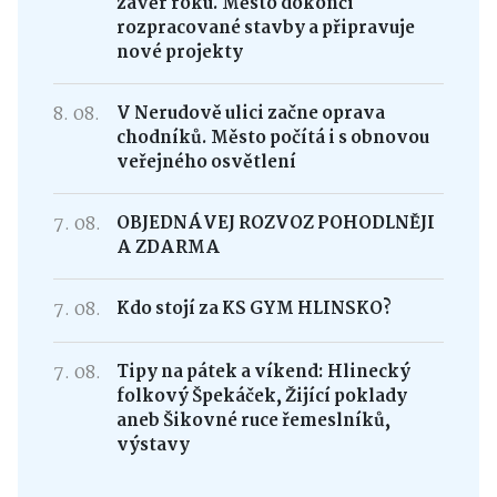
závěr roku. Město dokončí
rozpracované stavby a připravuje
nové projekty
8. 08.
V Nerudově ulici začne oprava
chodníků. Město počítá i s obnovou
veřejného osvětlení
7. 08.
OBJEDNÁVEJ ROZVOZ POHODLNĚJI
A ZDARMA
7. 08.
Kdo stojí za KS GYM HLINSKO?
7. 08.
Tipy na pátek a víkend: Hlinecký
folkový Špekáček, Žijící poklady
aneb Šikovné ruce řemeslníků,
výstavy