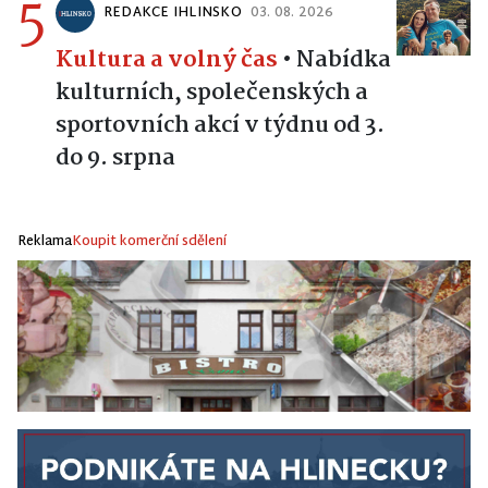
5
REDAKCE IHLINSKO
03. 08. 2026
Kultura a volný čas
•
Nabídka
kulturních, společenských a
sportovních akcí v týdnu od 3.
do 9. srpna
Reklama
Koupit komerční sdělení