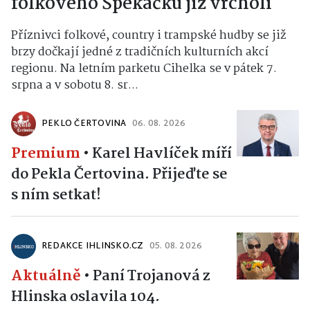
folkového Špekáčku již vrcholí
Příznivci folkové, country i trampské hudby se již
brzy dočkají jedné z tradičních kulturních akcí
regionu. Na letním parketu Cihelka se v pátek 7.
srpna a v sobotu 8. sr...
PEKLO ČERTOVINA
06. 08. 2026
Premium
•
Karel Havlíček míří
do Pekla Čertovina. Přijeďte se
s ním setkat!
REDAKCE IHLINSKO.CZ
05. 08. 2026
Aktuálně
•
Paní Trojanová z
Hlinska oslavila 104.