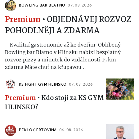
BOWLING BAR BLATNO
07. 08. 2026
Premium
•
OBJEDNÁVEJ ROZVOZ
POHODLNĚJI A ZDARMA
Kvalitní gastronomie až ke dveřím: Oblíbený
Bowling bar Blatno v Hlinsku nabízí bezplatný
rozvoz pizzy a minutek do vzdálenosti 15 km
zdarma Máte chuť na křupavou...
KS FIGHT GYM HLINSKO
07. 08. 2026
Premium
•
Kdo stojí za KS GYM
HLINSKO?
PEKLO ČERTOVINA
06. 08. 2026