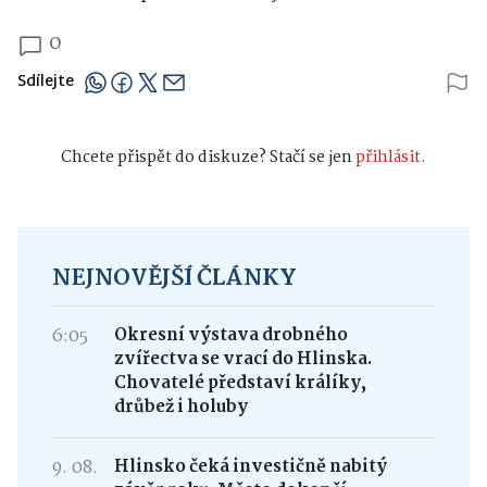
0
Sdílejte
Chcete přispět do diskuze? Stačí se jen
přihlásit.
NEJNOVĚJŠÍ ČLÁNKY
6:05
Okresní výstava drobného
zvířectva se vrací do Hlinska.
Chovatelé představí králíky,
drůbež i holuby
9. 08.
Hlinsko čeká investičně nabitý