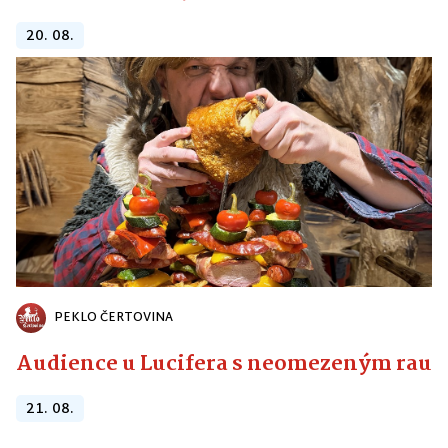
20. 08.
PEKLO ČERTOVINA
Audience u Lucifera s neomezeným raute
21. 08.