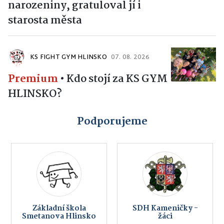
narozeniny, gratuloval jí i
starosta města
KS FIGHT GYM HLINSKO
07. 08. 2026
Premium
•
Kdo stojí za KS GYM
HLINSKO?
Podporujeme
Základní škola
SDH Kameničky -
Smetanova Hlinsko
žáci