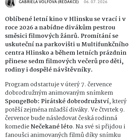
GABRIELA VOLFOVÁ (REDAKCE)
06. 07. 2026
Oblíbené letní kino v Hlinsku se vrací i v
roce 2026 a nabídne divákům pestrou
směsici filmových žánrů. Promítání se
uskuteční na parkovišti u Multifunkčního
centra Hlinsko a během letních prázdnin
přinese sedm filmových večerů pro děti,
rodiny i dospělé návštěvníky.
Program odstartuje v úterý 7. července
dobrodružným animovaným snímkem
SpongeBob: Pirátské dobrodružství
, který
potěší zejména mladší diváky. Ve čtvrtek 9.
července bude následovat česká rodinná
komedie
Nečekané léto
. Na své si přijdou i
fanoušci animovaných filmů díky snímku