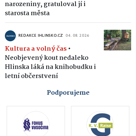
narozeniny, gratuloval jí i
starosta města
REDAKCE IHLINSKO.CZ
04. 08. 2026
Kultura a volný čas
•
Neobjevený kout nedaleko
Hlinska láká na knihobudku i
letní občerstvení
Podporujeme