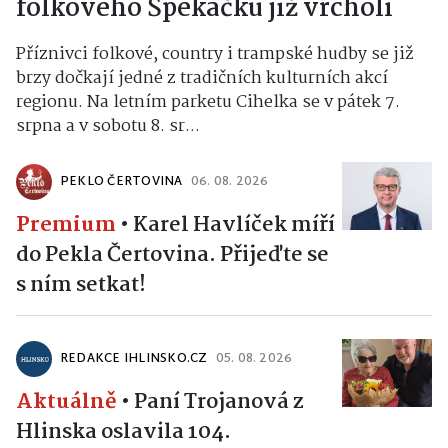
folkového Špekáčku již vrcholí
Příznivci folkové, country i trampské hudby se již
brzy dočkají jedné z tradičních kulturních akcí
regionu. Na letním parketu Cihelka se v pátek 7.
srpna a v sobotu 8. sr...
PEKLO ČERTOVINA
06. 08. 2026
Premium
•
Karel Havlíček míří
do Pekla Čertovina. Přijeďte se
s ním setkat!
REDAKCE IHLINSKO.CZ
05. 08. 2026
Aktuálně
•
Paní Trojanová z
Hlinska oslavila 104.