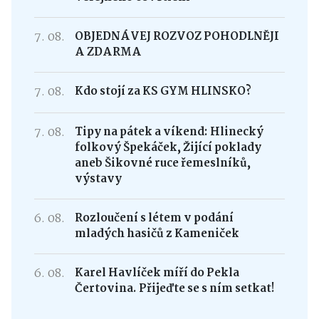
7. 08.
OBJEDNÁVEJ ROZVOZ POHODLNĚJI
A ZDARMA
7. 08.
Kdo stojí za KS GYM HLINSKO?
7. 08.
Tipy na pátek a víkend: Hlinecký
folkový Špekáček, Žijící poklady
aneb Šikovné ruce řemeslníků,
výstavy
6. 08.
Rozloučení s létem v podání
mladých hasičů z Kameniček
6. 08.
Karel Havlíček míří do Pekla
Čertovina. Přijeďte se s ním setkat!