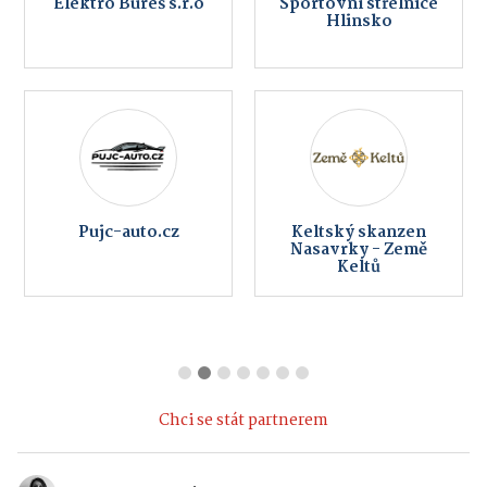
Elektro Bureš s.r.o
Sportovní střelnice
Hlinsko
Pujc-auto.cz
Keltský skanzen
Nasavrky - Země
Keltů
Chci se stát partnerem