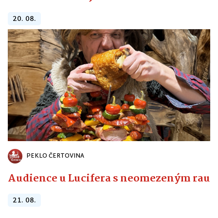
20. 08.
PEKLO ČERTOVINA
Audience u Lucifera s neomezeným raute
21. 08.