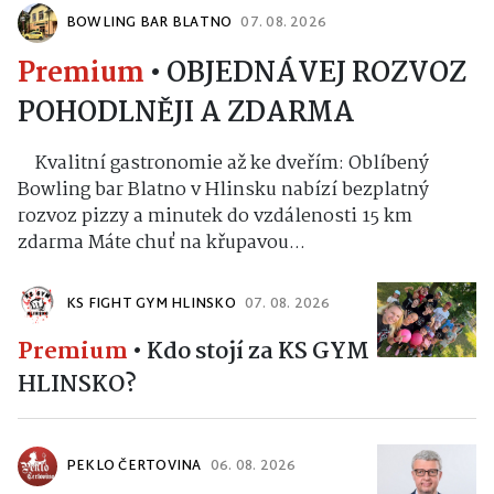
BOWLING BAR BLATNO
07. 08. 2026
Premium
•
OBJEDNÁVEJ ROZVOZ
POHODLNĚJI A ZDARMA
Kvalitní gastronomie až ke dveřím: Oblíbený
Bowling bar Blatno v Hlinsku nabízí bezplatný
rozvoz pizzy a minutek do vzdálenosti 15 km
zdarma Máte chuť na křupavou...
KS FIGHT GYM HLINSKO
07. 08. 2026
Premium
•
Kdo stojí za KS GYM
HLINSKO?
PEKLO ČERTOVINA
06. 08. 2026