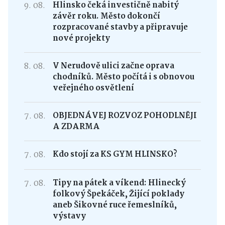
9. 08.
Hlinsko čeká investičně nabitý
závěr roku. Město dokončí
rozpracované stavby a připravuje
nové projekty
8. 08.
V Nerudově ulici začne oprava
chodníků. Město počítá i s obnovou
veřejného osvětlení
7. 08.
OBJEDNÁVEJ ROZVOZ POHODLNĚJI
A ZDARMA
7. 08.
Kdo stojí za KS GYM HLINSKO?
7. 08.
Tipy na pátek a víkend: Hlinecký
folkový Špekáček, Žijící poklady
aneb Šikovné ruce řemeslníků,
výstavy