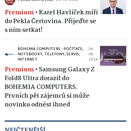
PEKLO ČERTOVINA
06. 08. 2026
Premium
•
Karel Havlíček míří
do Pekla Čertovina. Přijeďte se
s ním setkat!
BOHEMIA COMPUTERS - POČÍTAČE,
06.
NOTEBOOKY, TELEFONY, SERVIS,
08.
INTERNET
2026
Premium
•
Samsung Galaxy Z
Fold8 Ultra dorazil do
BOHEMIA COMPUTERS.
Prvních pět zájemců si může
novinku odnést ihned
NEJČTENĚJŠÍ