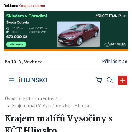
Reklama
Koupit reklamu
Přihlásit se
Po 10. 8., Vavřinec
Úvod
Kultura a volný čas
Krajem malířů Vysočiny s KČT Hlinsko
Krajem malířů Vysočiny s
KČT Hlinsko