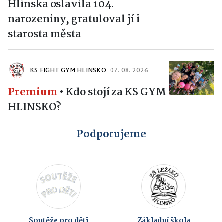
Hlinska oslavila 104.
narozeniny, gratuloval jí i
starosta města
KS FIGHT GYM HLINSKO
07. 08. 2026
Premium
•
Kdo stojí za KS GYM
HLINSKO?
Podporujeme
Soutěže pro děti
Základní škola