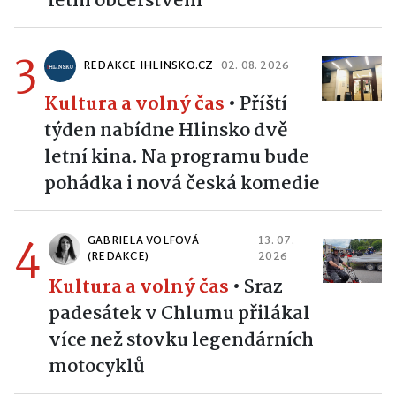
letní občerstvení
3
REDAKCE IHLINSKO.CZ
02. 08. 2026
Kultura a volný čas
•
Příští
týden nabídne Hlinsko dvě
letní kina. Na programu bude
pohádka i nová česká komedie
4
GABRIELA VOLFOVÁ
13. 07.
(REDAKCE)
2026
Kultura a volný čas
•
Sraz
padesátek v Chlumu přilákal
více než stovku legendárních
motocyklů