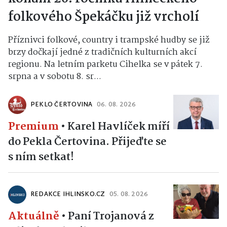
folkového Špekáčku již vrcholí
Příznivci folkové, country i trampské hudby se již
brzy dočkají jedné z tradičních kulturních akcí
regionu. Na letním parketu Cihelka se v pátek 7.
srpna a v sobotu 8. sr...
PEKLO ČERTOVINA
06. 08. 2026
Premium
•
Karel Havlíček míří
do Pekla Čertovina. Přijeďte se
s ním setkat!
REDAKCE IHLINSKO.CZ
05. 08. 2026
Aktuálně
•
Paní Trojanová z