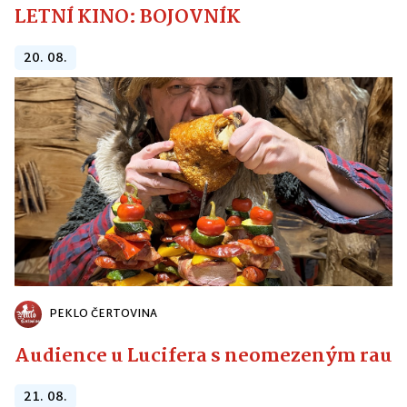
LETNÍ KINO: BOJOVNÍK
20. 08.
PEKLO ČERTOVINA
Audience u Lucifera s neomezeným raute
21. 08.