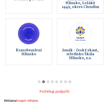
Hlinsko, Ležáků
1449, okres Chrudim
Krasobruslení
Junák - český skaut,
Hlinsko
středisko Skála
Hlinsko, z.s.
Potřebuji podpořit
Reklama
Koupit reklamu