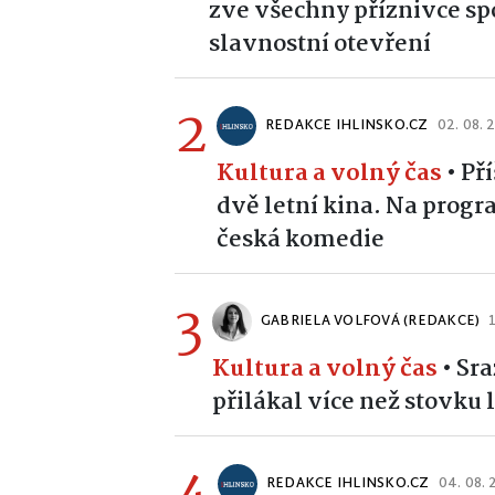
zve všechny příznivce sp
slavnostní otevření
2
REDAKCE IHLINSKO.CZ
02. 08. 
Kultura a volný čas
•
Př
dvě letní kina. Na prog
česká komedie
3
GABRIELA VOLFOVÁ (REDAKCE)
Kultura a volný čas
•
Sra
přilákal více než stovku
4
REDAKCE IHLINSKO.CZ
04. 08.