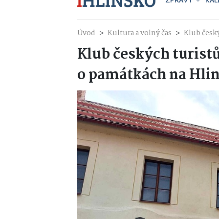
ZPRÁVY
KAL
Úvod
Kultura a volný čas
Klub česk
Klub českých turist
o památkách na Hli