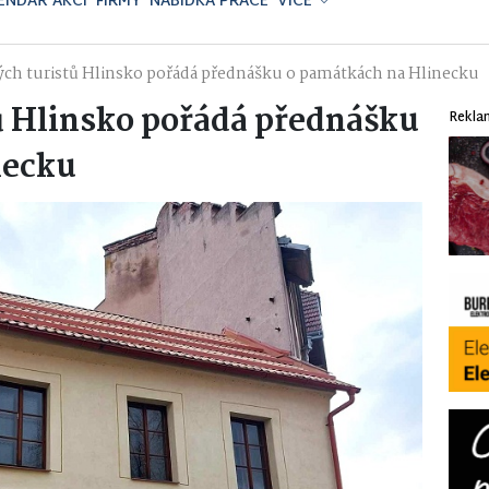
ENDÁŘ AKCÍ
FIRMY
NABÍDKA PRÁCE
VÍCE
ých turistů Hlinsko pořádá přednášku o památkách na Hlinecku
ů Hlinsko pořádá přednášku
Rekla
necku