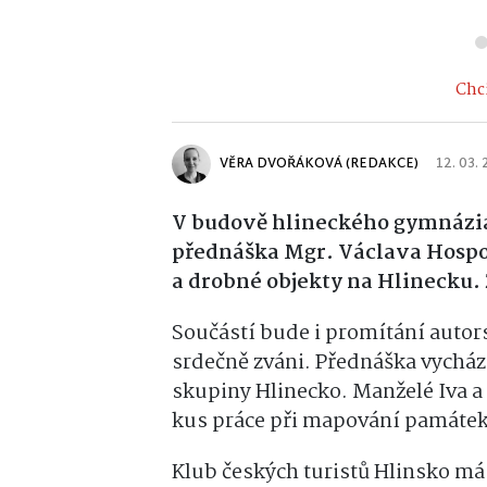
Chci
VĚRA DVOŘÁKOVÁ (REDAKCE)
12. 03.
V budově hlineckého gymnázia 
přednáška Mgr. Václava Hospo
a drobné objekty na Hlinecku. 
Součástí bude i promítání autors
srdečně zváni. Přednáška vycház
skupiny Hlinecko. Manželé Iva a
kus práce při mapování památek
Klub českých turistů Hlinsko má 