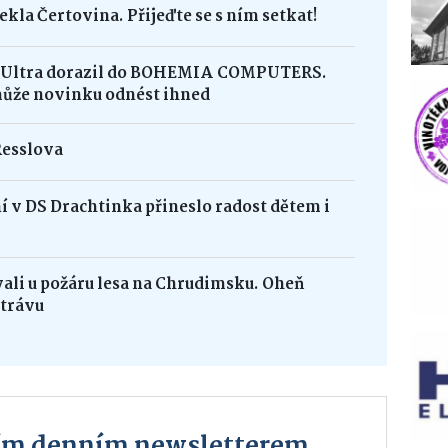
ekla Čertovina. Přijeďte se s ním setkat!
8 Ultra dorazil do BOHEMIA COMPUTERS.
může novinku odnést ihned
Resslova
 v DS Drachtinka přineslo radost dětem i
vali u požáru lesa na Chrudimsku. Oheň
 trávu
ším denním newsletterem