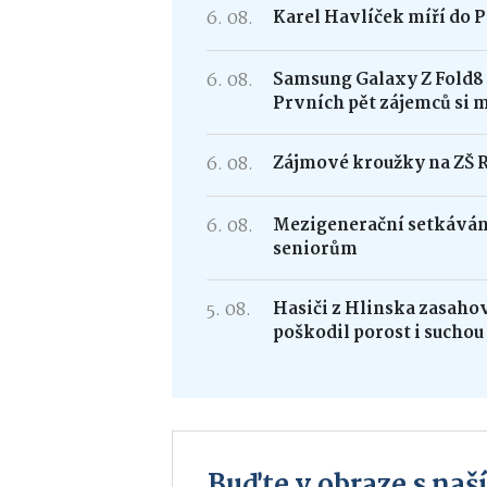
6. 08.
Karel Havlíček míří do P
6. 08.
Samsung Galaxy Z Fold
Prvních pět zájemců si 
6. 08.
Zájmové kroužky na ZŠ 
6. 08.
Mezigenerační setkávání
seniorům
5. 08.
Hasiči z Hlinska zasaho
poškodil porost i suchou
Buďte v obraze s na