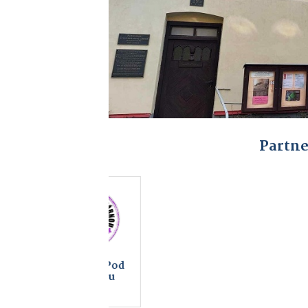
Partne
MikeFix,
Bowling B
servis a prodej
Blatno
telefonů