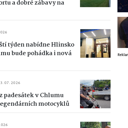
ortu a dobré zábavy na
2026
íští týden nabídne Hlinsko
ramu bude pohádka i nová
Rekla
13. 07. 2026
z padesátek v Chlumu
 legendárních motocyklů
 2026