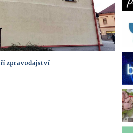
ři zpravodajství
ar
Multifunkční
Peklo
centrum
Čertovina
Hlinsko