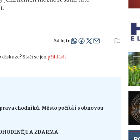
t.
Sdílejte
 diskuze? Stačí se jen
přihlásit.
oprava chodníků. Město počítá i s obnovou
POHODLNĚJI A ZDARMA