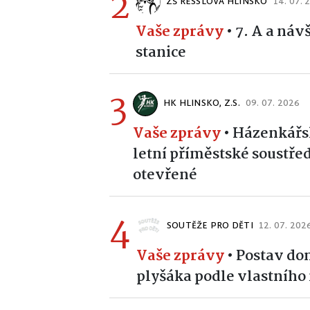
2
ZŠ RESSLOVA HLINSKO
14. 07. 
Vaše zprávy
•
7. A a náv
stanice
3
HK HLINSKO, Z.S.
09. 07. 2026
Vaše zprávy
•
Házenkářsk
letní příměstské soustřed
otevřené
4
SOUTĚŽE PRO DĚTI
12. 07. 202
Vaše zprávy
•
Postav dom
plyšáka podle vlastního