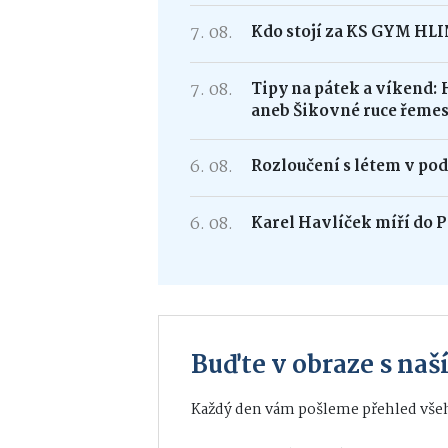
7. 08.
Kdo stojí za KS GYM HL
7. 08.
Tipy na pátek a víkend: 
aneb Šikovné ruce řemes
6. 08.
Rozloučení s létem v po
6. 08.
Karel Havlíček míří do P
Buďte v obraze s na
Každý den vám pošleme přehled všeh