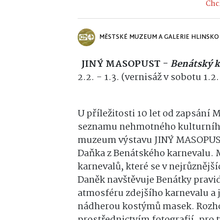
Chci
MĚSTSKÉ MUZEUM A GALERIE HLINSKO
JINÝ MASOPUST -
Benátský k
2.2. - 1.3. (vernisáž v sobotu 1.2.
U příležitosti 10 let od zapsán
seznamu nehmotného kulturního
muzeum výstavu JINÝ MASOPUST,
Daňka z Benátského karnevalu. 
karnevalů, které se v nejrůznějš
Daněk navštěvuje Benátky pravid
atmosféru zdejšího karnevalu a 
nádherou kostýmů masek. Rozho
prostřednictvím fotografií, pro 