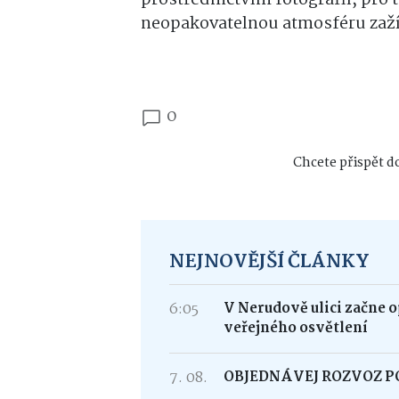
neopakovatelnou atmosféru zaží
0
Chcete přispět do
NEJNOVĚJŠÍ ČLÁNKY
6:05
V Nerudově ulici začne 
veřejného osvětlení
7. 08.
OBJEDNÁVEJ ROZVOZ 