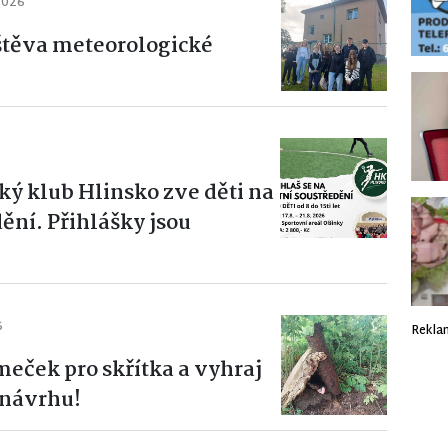
2026
štěva meteorologické
ý klub Hlinsko zve děti na
ění. Přihlášky jsou
6
Rekla
eček pro skřítka a vyhraj
 návrhu!