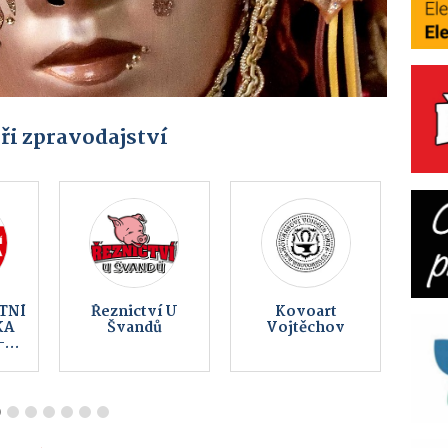
ři zpravodajství
up
TSM Design
KS Fight Gym
s.r.o.
Hlinsko