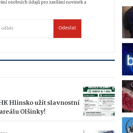
ání osobních údajů
pro zasílání novinek a
Odeslat
s HK Hlinsko užít slavnostní
areálu Olšinky!