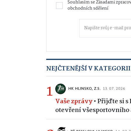
Souhlasím se
Zásadami zpracov
obchodních sdělení
NEJČTENĚJŠÍ V KATEGORII
1
HK HLINSKO, Z.S.
13. 07. 2026
Vaše zprávy
•
Přijďte si 
otevření všesportovního 