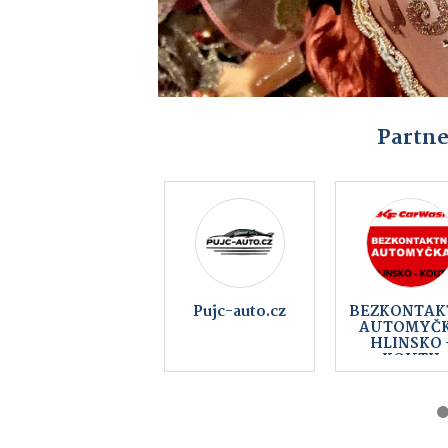
Partne
BOHEMIA
EDERA Gro
COMPUTERS -
a.s.
počítače,
notebooky,
telefony,
servis, internet