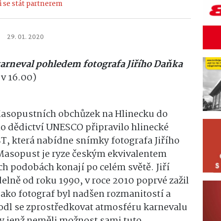
 se stát partnerem
29. 01. 2020
arneval pohledem fotografa Jiřího Daňka
 v 16.00)
í Masopustních obchůzek na Hlinecku do
 dědictví UNESCO připravilo hlinecké
 která nabídne snímky fotografa Jiřího
Masopust je ryze českým ekvivalentem
ích podobách konají po celém světě. Jiří
elně od roku 1990, v roce 2010 poprvé zažil
jako fotograf byl nadšen rozmanitostí a
dl se zprostředkovat atmosféru karnevalu
ty jenž neměli možnost sami tuto