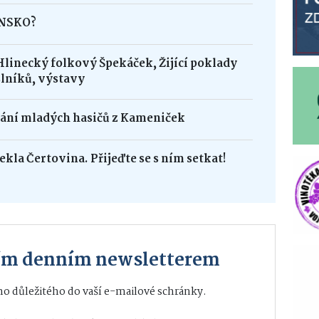
INSKO?
Hlinecký folkový Špekáček, Žijící poklady
lníků, výstavy
dání mladých hasičů z Kameniček
ekla Čertovina. Přijeďte se s ním setkat!
ším denním newsletterem
o důležitého do vaší e-mailové schránky.