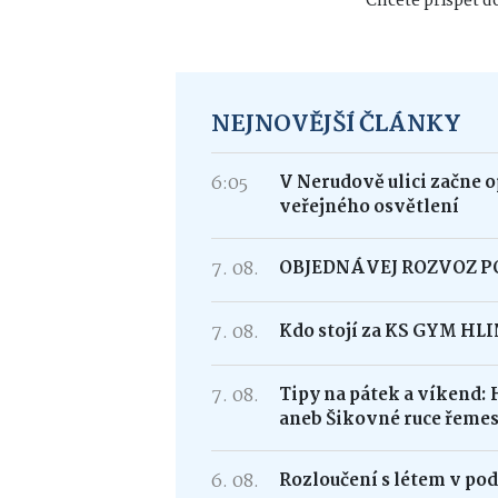
Chcete přispět do
NEJNOVĚJŠÍ ČLÁNKY
6:05
V Nerudově ulici začne 
veřejného osvětlení
7. 08.
OBJEDNÁVEJ ROZVOZ 
7. 08.
Kdo stojí za KS GYM HL
7. 08.
Tipy na pátek a víkend: 
aneb Šikovné ruce řemes
6. 08.
Rozloučení s létem v po