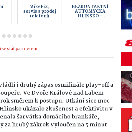
cz
PŘÍHODA s. r.
HUKY s.r.o.
o.
Elektro
 se stát partnerem
ládli i druhý zápas osmifinále play-off a
 soupeře. Ve Dvoře Králové nad Labem
ý krok směrem k postupu. Utkání sice moc
Hlinsko ukázalo zkušenost a efektivitu v
enala šarvátka domácího brankáře,
ny za hrubý zákrok vyloučen na 5 minut