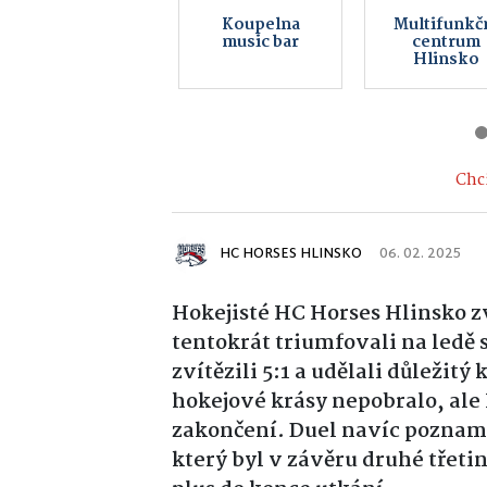
Bistro GAMAS
Pujc-auto.
Chci
HC HORSES HLINSKO
06. 02. 2025
Hokejisté HC Horses Hlinsko zv
tentokrát triumfovali na ledě
zvítězili 5:1 a udělali důležit
hokejové krásy nepobralo, ale 
zakončení. Duel navíc poznam
který byl v závěru druhé třeti