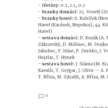
- třetiny:
0:2, 1:1, 0:2
- branky domácí:
25. Veselý (Z
- branky hosté:
6. Kubíček (Novo
Havel (Karásek, Nepokoj), 44. Kiš
Havel)
- sestava domácí:
D. Kozák (A. 
Zákravský, D. Mišinec, M. Stojkov
Jakubec, V. Háze, P. Zmítko, J. V
Hejzlar, T. Hynek
- sestava hosté:
J. Sláma (M. Kr
Kavalír, T. Grygar, J. Oliva — A.
T. Bříza, M. Zdražil, A. Bříza, M.
0