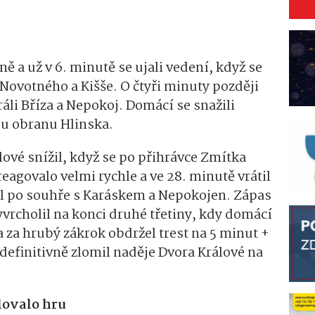
ě a už v 6. minutě se ujali vedení, když se
Novotného a Kišše. O čtyři minuty později
ráli Bříza a Nepokoj. Domácí se snažili
ou obranu Hlinska.
lové snížil, když se po přihrávce Zmítka
eagovalo velmi rychle a ve 28. minutě vrátil
 po souhře s Karáskem a Nepokojen. Zápas
yvrcholil na konci druhé třetiny, kdy domácí
 za hrubý zákrok obdržel trest na 5 minut +
efinitivně zlomil naděje Dvora Králové na
olovalo hru