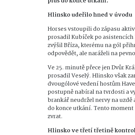
plus do konce utkání.
Hlinsko udeřilo hned v úvodu
Horses vstoupili do zápasu aktivn
prosadil Kubíček po asistencích 
zvýšil Bříza, kterému na gól přih
odpovědět, ale naráželi na pevn
Ve 25. minutě přece jen Dvůr Krá
prosadil Veselý. Hlinsko však zar
dvougólové vedení hostům Havel
postupně nabíral na tvrdosti a v
brankář neudržel nervy na uzdě a
do konce utkání. Tento moment d
zvrat.
Hlinsko ve třetí třetině kontr