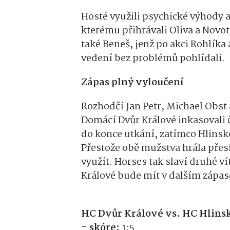
Hosté využili psychické výhody a
kterému přihrávali Oliva a Novot
také Beneš, jenž po akci Rohlíka 
vedení bez problémů pohlídali.
Zápas plný vyloučení
Rozhodčí Jan Petr, Michael Obst a
Domácí Dvůr Králové inkasovali 
do konce utkání, zatímco Hlinsk
Přestože obě mužstva hrála přes
využít. Horses tak slaví druhé ví
Králové bude mít v dalším zápase
HC Dvůr Králové vs. HC Hlins
- skóre:
1:5