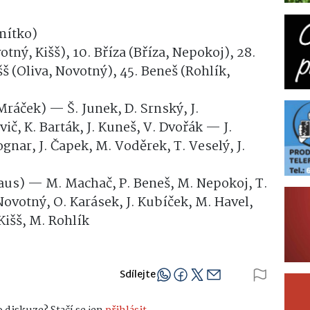
mítko)
tný, Kišš), 10. Bříza (Bříza, Nepokoj), 28.
š (Oliva, Novotný), 45. Beneš (Rohlík,
Mráček) — Š. Junek, D. Srnský, J.
ič, K. Barták, J. Kuneš, V. Dvořák — J.
ognar, J. Čapek, M. Voděrek, T. Veselý, J.
aus) — M. Machač, P. Beneš, M. Nepokoj, T.
 Novotný, O. Karásek, J. Kubíček, M. Havel,
 Kišš, M. Rohlík
Sdílejte