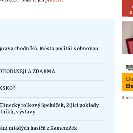
 diskuze? Stačí se jen
přihlásit.
oprava chodníků. Město počítá i s obnovou
POHODLNĚJI A ZDARMA
INSKO?
Rekla
Hlinecký folkový Špekáček, Žijící poklady
lníků, výstavy
dání mladých hasičů z Kameniček