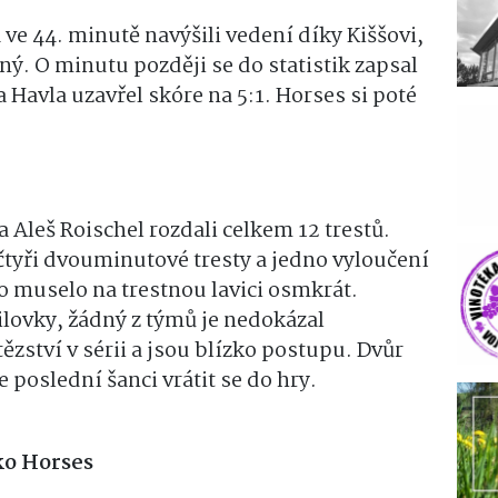
 ve 44. minutě navýšili vedení díky Kiššovi,
ný. O minutu později se do statistik zapsal
a Havla uzavřel skóre na 5:1. Horses si poté
 Aleš Roischel rozdali celkem 12 trestů.
čtyři dvouminutové tresty a jedno vyloučení
o muselo na trestnou lavici osmkrát.
ilovky, žádný z týmů je nedokázal
tězství v sérii a jsou blízko postupu. Dvůr
 poslední šanci vrátit se do hry.
ko Horses