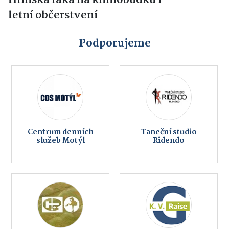
Hlinska láká na knihobudku i
letní občerstvení
Podporujeme
Centrum denních
Taneční studio
služeb Motýl
Ridendo