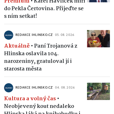
Premium
•
Karel Havlíček míří
do Pekla Čertovina. Přijeďte se
s ním setkat!
REDAKCE IHLINSKO.CZ
05. 08. 2026
Aktuálně
•
Paní Trojanová z
Hlinska oslavila 104.
narozeniny, gratuloval jí i
starosta města
REDAKCE IHLINSKO.CZ
04. 08. 2026
Kultura a volný čas
•
Neobjevený kout nedaleko