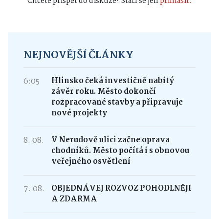
Chcete přispět do diskuze? Stačí se jen
přihlásit.
NEJNOVĚJŠÍ ČLÁNKY
6:05
Hlinsko čeká investičně nabitý
závěr roku. Město dokončí
rozpracované stavby a připravuje
nové projekty
8. 08.
V Nerudově ulici začne oprava
chodníků. Město počítá i s obnovou
veřejného osvětlení
7. 08.
OBJEDNÁVEJ ROZVOZ POHODLNĚJI
A ZDARMA