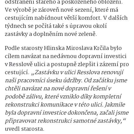
odstranění starého a poškozeného obložení.
Ve výrobě je zároveň nové sezení, které má
cestujícím nabídnout větší komfort. V dalších
týdnech se počítá také s úpravou okolí
zastávky a doplněním nové zeleně.
Podle starosty Hlinska
Miroslava Krčila
bylo
cílem navázat na nedávnou dopravní investici
v Resslově ulici a postupně zlepšit i zázemí pro
cestující.
„Zastávku v ulici Resslova renovují
naši pracovníci úseku údržby. Od začátku jsme
chtěli navázat na nové dopravní řešení v
podobě zálivu, které vzniklo díky kompletní
rekonstrukci komunikace v této ulici. Jakmile
byla dopravní investice dokončena, začali jsme
připravovat rekonstrukci samotné zastávky,“
uvedl starosta.