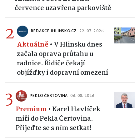
července uzavřena parkoviště
2
REDAKCE IHLINSKO.CZ
22. 07. 2026
Aktuálně
•
V Hlinsku dnes
začala oprava průtahu u
radnice. Řidiče čekají
objížďky i dopravní omezení
3
PEKLO ČERTOVINA
06. 08. 2026
Premium
•
Karel Havlíček
míří do Pekla Čertovina.
Přijeďte se s ním setkat!