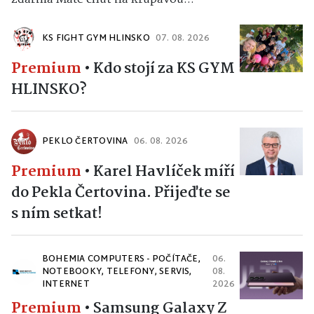
KS FIGHT GYM HLINSKO
07. 08. 2026
Premium
•
Kdo stojí za KS GYM
HLINSKO?
PEKLO ČERTOVINA
06. 08. 2026
Premium
•
Karel Havlíček míří
do Pekla Čertovina. Přijeďte se
s ním setkat!
BOHEMIA COMPUTERS - POČÍTAČE,
06.
NOTEBOOKY, TELEFONY, SERVIS,
08.
INTERNET
2026
Premium
•
Samsung Galaxy Z