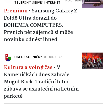
HODINAMI
TELEFONY, SERVIS, INTERNET
Premium
•
Samsung Galaxy Z
Fold8 Ultra dorazil do
BOHEMIA COMPUTERS.
Prvních pět zájemců si může
novinku odnést ihned
OBEC KAMENIČKY
01. 08. 2026
Kultura a volný čas
•
V
Kameničkách dnes zahraje
Mogul Rock. Tradiční letní
zábava se uskuteční na Letním
parketě