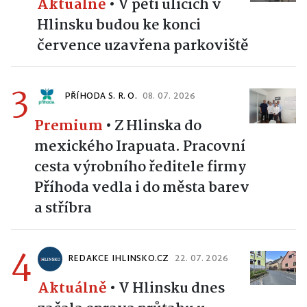
Aktuálně
•
V pěti ulicích v
Hlinsku budou ke konci
července uzavřena parkoviště
3
PŘÍHODA S. R. O.
08. 07. 2026
Premium
•
Z Hlinska do
mexického Irapuata. Pracovní
cesta výrobního ředitele firmy
Příhoda vedla i do města barev
a stříbra
4
REDAKCE IHLINSKO.CZ
22. 07. 2026
Aktuálně
•
V Hlinsku dnes