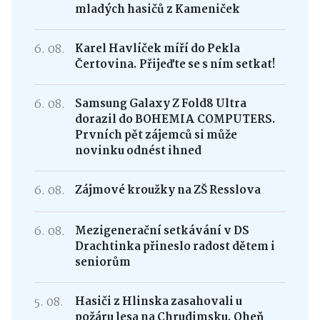
mladých hasičů z Kameniček
6. 08.
Karel Havlíček míří do Pekla
Čertovina. Přijeďte se s ním setkat!
6. 08.
Samsung Galaxy Z Fold8 Ultra
dorazil do BOHEMIA COMPUTERS.
Prvních pět zájemců si může
novinku odnést ihned
6. 08.
Zájmové kroužky na ZŠ Resslova
6. 08.
Mezigenerační setkávání v DS
Drachtinka přineslo radost dětem i
seniorům
5. 08.
Hasiči z Hlinska zasahovali u
požáru lesa na Chrudimsku. Oheň