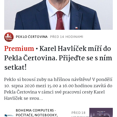
PEKLO ČERTOVINA
PŘED 14 HODINAMI
Premium
•
Karel Havlíček míří do
Pekla Čertovina. Přijeďte se s ním
setkat!
Peklo si brousí zuby na hříšnou návštěvu! V pondělí
10. srpna 2026 mezi 15.00 a 16.00 hodinou zavítá do
Pekla Čertovina v rámci své pracovní cesty Karel
Havlíček se svou...
BOHEMIA COMPUTERS -
PŘED 18
POČÍTAČE, NOTEBOOKY,