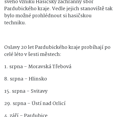
svého vzniku Hasičský záchranný sbor
Pardubického kraje. Vedle jejich stanoviště tak
bylo možné prohlédnout si hasičskou
techniku.
Oslavy 20 let Pardubického kraje probíhají po
celé léto v šesti městech:
1. srpna – Moravská Třebová
8. srpna – Hlinsko
15. srpna – Svitavy
29. srpna – Ústí nad Orlicí
4. září – Pardubice