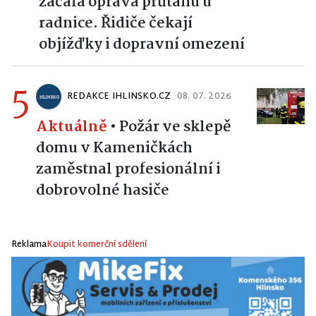
začala oprava průtahu u
radnice. Řidiče čekají
objížďky i dopravní omezení
5
REDAKCE IHLINSKO.CZ
08. 07. 2026
Aktuálně
•
Požár ve sklepě
domu v Kameničkách
zaměstnal profesionální i
dobrovolné hasiče
Reklama
Koupit komerční sdělení