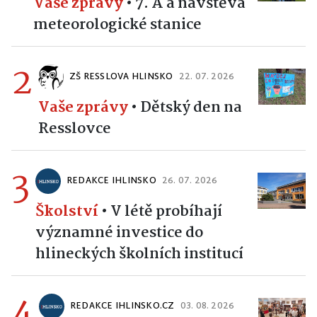
Vaše zprávy
•
7. A a návštěva
meteorologické stanice
2
ZŠ RESSLOVA HLINSKO
22. 07. 2026
Vaše zprávy
•
Dětský den na
Resslovce
3
REDAKCE IHLINSKO
26. 07. 2026
Školství
•
V létě probíhají
významné investice do
hlineckých školních institucí
4
REDAKCE IHLINSKO.CZ
03. 08. 2026