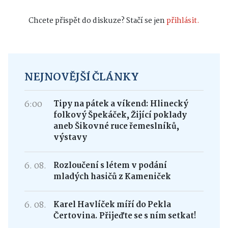
Chcete přispět do diskuze? Stačí se jen
přihlásit.
NEJNOVĚJŠÍ ČLÁNKY
6:00
Tipy na pátek a víkend: Hlinecký
folkový Špekáček, Žijící poklady
aneb Šikovné ruce řemeslníků,
výstavy
6. 08.
Rozloučení s létem v podání
mladých hasičů z Kameniček
6. 08.
Karel Havlíček míří do Pekla
Čertovina. Přijeďte se s ním setkat!