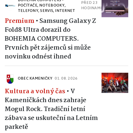
BOHEMIA COMPUTERS -
PŘED 23
POČÍTAČE, NOTEBOOKY,
HODINAMI
TELEFONY, SERVIS, INTERNET
Premium
•
Samsung Galaxy Z
Fold8 Ultra dorazil do
BOHEMIA COMPUTERS.
Prvních pět zájemců si může
novinku odnést ihned
OBEC KAMENIČKY
01. 08. 2026
Kultura a volný čas
•
V
Kameničkách dnes zahraje
Mogul Rock. Tradiční letní
zábava se uskuteční na Letním
parketě