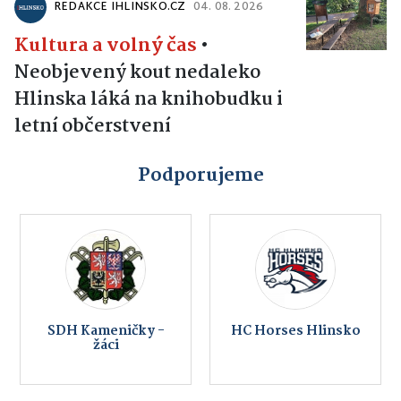
REDAKCE IHLINSKO.CZ
04. 08. 2026
Kultura a volný čas
•
Neobjevený kout nedaleko
Hlinska láká na knihobudku i
letní občerstvení
Podporujeme
SDH Kameničky -
HC Horses Hlinsko
žáci