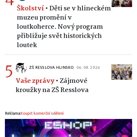
Školství
•
Děti se v hlineckém
muzeu promění v
loutkoherce. Nový program
přibližuje svět historických
loutek
5
ZŠ RESSLOVA HLINSKO
06. 08. 2026
Vaše zprávy
•
Zájmové
kroužky na ZŠ Resslova
Reklama
Koupit komerční sdělení