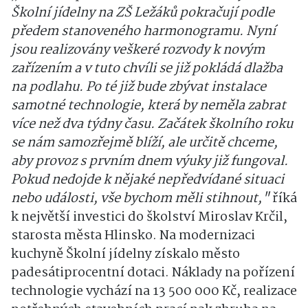
Školní jídelny na ZŠ Ležáků pokračují podle
předem stanoveného harmonogramu. Nyní
jsou realizovány veškeré rozvody k novým
zařízením a v tuto chvíli se již pokládá dlažba
na podlahu. Po té již bude zbývat instalace
samotné technologie, která by neměla zabrat
více než dva týdny času. Začátek školního roku
se nám samozřejmě blíží, ale určitě chceme,
aby provoz s prvním dnem výuky již fungoval.
Pokud nedojde k nějaké nepředvídané situaci
nebo události, vše bychom měli stihnout,"
říká
k největší investici do školství Miroslav Krčil,
starosta města Hlinsko. Na modernizaci
kuchyně Školní jídelny získalo město
padesátiprocentní dotaci. Náklady na pořízení
technologie vychází na 13 500 000 Kč, realizace