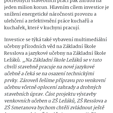
potřebných stavebních prací pak zhruba na
jeden milion korun. Hlavním cílem investice je
snížení energetické náročnosti provozu a
ulehčení a zefektivnění práce kuchařů a
kuchařek, které v kuchyni pracují.
Investice se týká také vybavení multimediální
učebny přírodních věd na Základní škole
Resslova a jazykové učebny na Základní škole
Ležáků.
„Na Základní škole Ležáků se v tuto
chvíli stavebně pracuje na nové jazykové
učebně a čeká se na osazení technickými
prvky. Zároveň řešíme přípravu pro venkovní
učebnu včetně oplocení zahrady a drobných
stavebních úprav. Část projektu výstavby
venkovních učeben u ZŠ Ležáků, ZŠ Resslova a
ZŠ Smetanova bychom chtěli zvládnout ještě