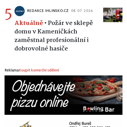
5
REDAKCE IHLINSKO.CZ
08. 07. 2026
Aktuálně
•
Požár ve sklepě
domu v Kameničkách
zaměstnal profesionální i
dobrovolné hasiče
Reklama
Koupit komerční sdělení