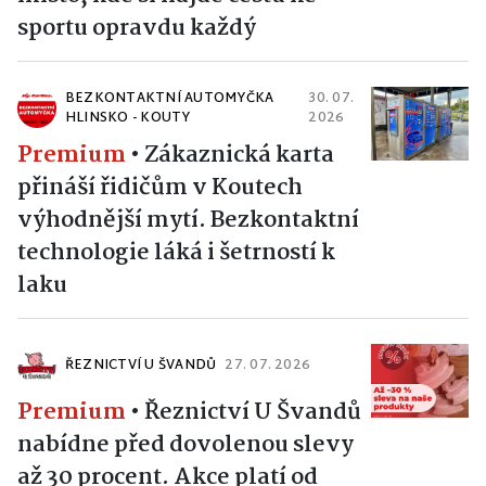
sportu opravdu každý
BEZKONTAKTNÍ AUTOMYČKA
30. 07.
HLINSKO - KOUTY
2026
Premium
•
Zákaznická karta
přináší řidičům v Koutech
výhodnější mytí. Bezkontaktní
technologie láká i šetrností k
laku
ŘEZNICTVÍ U ŠVANDŮ
27. 07. 2026
Premium
•
Řeznictví U Švandů
nabídne před dovolenou slevy
až 30 procent. Akce platí od