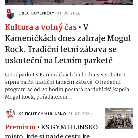
OBEC KAMENIČKY
01. 08. 2026
Kultura a volný čas
•
V
Kameničkách dnes zahraje Mogul
Rock. Tradiční letní zábava se
uskuteční na Letním parketě
Letní parket v Kameničkách bude dnes v sobotu 1.
srpna patřit tradiční taneční zábavě. O hudební
program se od 20 hodin postará pardubická kapela
Mogul Rock, pořadatelem...
KS FIGHT GYM HLINSKO
31. 07. 2026
Premium
•
KS GYM HLINSKO –
místo, kde si najde cestu ke