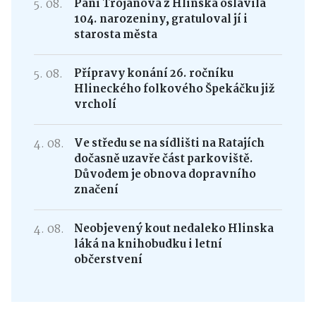
5. 08.
Paní Trojanová z Hlinska oslavila
104. narozeniny, gratuloval jí i
starosta města
5. 08.
Přípravy konání 26. ročníku
Hlineckého folkového Špekáčku již
vrcholí
4. 08.
Ve středu se na sídlišti na Ratajích
dočasně uzavře část parkoviště.
Důvodem je obnova dopravního
značení
4. 08.
Neobjevený kout nedaleko Hlinska
láká na knihobudku i letní
občerstvení