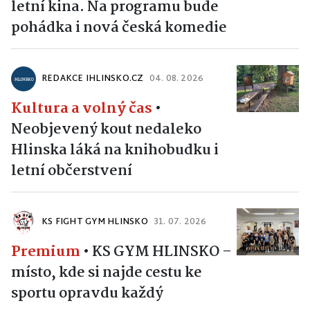
letní kina. Na programu bude
pohádka i nová česká komedie
REDAKCE IHLINSKO.CZ
04. 08. 2026
Kultura a volný čas
•
Neobjevený kout nedaleko
Hlinska láká na knihobudku i
letní občerstvení
KS FIGHT GYM HLINSKO
31. 07. 2026
Premium
•
KS GYM HLINSKO –
místo, kde si najde cestu ke
sportu opravdu každý