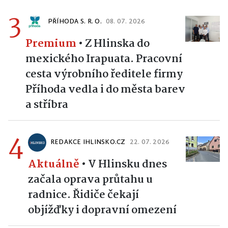
3
PŘÍHODA S. R. O.
08. 07. 2026
Premium
•
Z Hlinska do
mexického Irapuata. Pracovní
cesta výrobního ředitele firmy
Příhoda vedla i do města barev
a stříbra
4
REDAKCE IHLINSKO.CZ
22. 07. 2026
Aktuálně
•
V Hlinsku dnes
začala oprava průtahu u
radnice. Řidiče čekají
objížďky i dopravní omezení