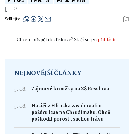
Hlinsko
investice
Miroslav Krčil
0
Sdílejte
Chcete přispět do diskuze? Stačí se jen
přihlásit.
NEJNOVĚJŠÍ ČLÁNKY
5. 08.
Zájmové kroužky na ZŠ Resslova
5. 08.
Hasiči z Hlinska zasahovali u
požáru lesa na Chrudimsku. Oheň
poškodil porost i suchou trávu