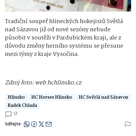
Tradiční soupeř hlineckých hokejistů Světlá
nad Sázavou již od nové sezóny nebude
působit v soutěži v Pardubickém kraji, ale z
důvodu změny herního systému se přesune
mezi týmy z kraje Vysočina.
Zdroj foto: web hchlinsko.cz
Hlinsko
HC Horses Hlinsko
HC Světlá nad Sázavou
Radek Chlada
0
Sdílejte