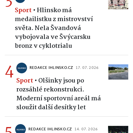
3
Sport
•
Hlinsko má
medailistku z mistrovství
světa. Nela Švandová
vybojovala ve Švýcarsku
bronz v cyklotrialu
4
REDAKCE IHLINSKO.CZ
17. 07. 2026
Sport
•
Olšinky jsou po
rozsáhlé rekonstrukci.
Moderní sportovní areál má
sloužit další desítky let
5
REDAKCE IHLINSKO.CZ
14. 07. 2026