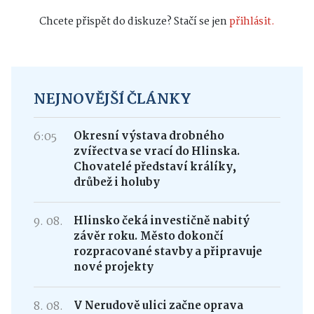
Chcete přispět do diskuze? Stačí se jen
přihlásit.
NEJNOVĚJŠÍ ČLÁNKY
6:05
Okresní výstava drobného
zvířectva se vrací do Hlinska.
Chovatelé představí králíky,
drůbež i holuby
9. 08.
Hlinsko čeká investičně nabitý
závěr roku. Město dokončí
rozpracované stavby a připravuje
nové projekty
8. 08.
V Nerudově ulici začne oprava