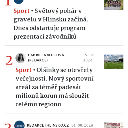
1
Sport
•
Světový pohár v
gravelu v Hlinsku začíná.
Dnes odstartuje program
prezentací závodníků
2
GABRIELA VOLFOVÁ
19. 07.
(REDAKCE)
2026
Sport
•
Olšinky se otevřely
veřejnosti. Nový sportovní
areál za téměř padesát
milionů korun má sloužit
celému regionu
REDAKCE IHLINSKO.CZ
01. 08. 2026