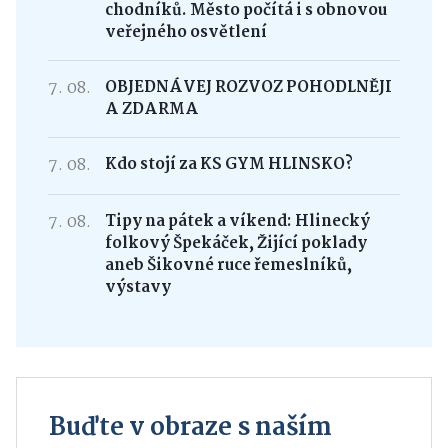
chodníků. Město počítá i s obnovou
veřejného osvětlení
7. 08.
OBJEDNÁVEJ ROZVOZ POHODLNĚJI
A ZDARMA
7. 08.
Kdo stojí za KS GYM HLINSKO?
7. 08.
Tipy na pátek a víkend: Hlinecký
folkový Špekáček, Žijící poklady
aneb Šikovné ruce řemeslníků,
výstavy
Buďte v obraze s naším