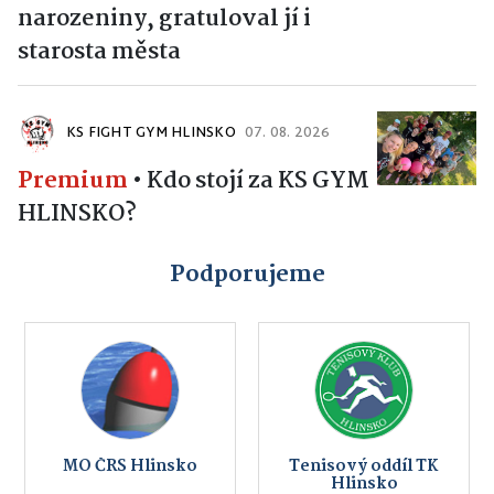
narozeniny, gratuloval jí i
starosta města
KS FIGHT GYM HLINSKO
07. 08. 2026
Premium
•
Kdo stojí za KS GYM
HLINSKO?
Podporujeme
MO ČRS Hlinsko
Tenisový oddíl TK
Hlinsko