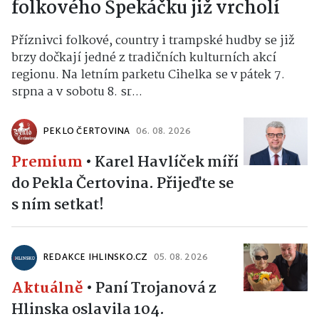
folkového Špekáčku již vrcholí
Příznivci folkové, country i trampské hudby se již
brzy dočkají jedné z tradičních kulturních akcí
regionu. Na letním parketu Cihelka se v pátek 7.
srpna a v sobotu 8. sr...
PEKLO ČERTOVINA
06. 08. 2026
Premium
•
Karel Havlíček míří
do Pekla Čertovina. Přijeďte se
s ním setkat!
REDAKCE IHLINSKO.CZ
05. 08. 2026
Aktuálně
•
Paní Trojanová z
Hlinska oslavila 104.