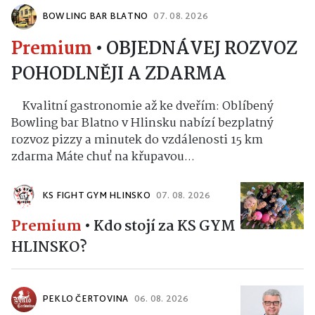
BOWLING BAR BLATNO
07. 08. 2026
Premium
•
OBJEDNÁVEJ ROZVOZ
POHODLNĚJI A ZDARMA
Kvalitní gastronomie až ke dveřím: Oblíbený
Bowling bar Blatno v Hlinsku nabízí bezplatný
rozvoz pizzy a minutek do vzdálenosti 15 km
zdarma Máte chuť na křupavou...
KS FIGHT GYM HLINSKO
07. 08. 2026
Premium
•
Kdo stojí za KS GYM
HLINSKO?
PEKLO ČERTOVINA
06. 08. 2026