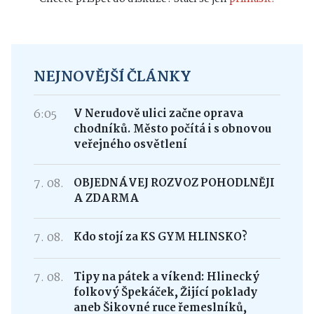
NEJNOVĚJŠÍ ČLÁNKY
6:05
V Nerudově ulici začne oprava
chodníků. Město počítá i s obnovou
veřejného osvětlení
7. 08.
OBJEDNÁVEJ ROZVOZ POHODLNĚJI
A ZDARMA
7. 08.
Kdo stojí za KS GYM HLINSKO?
7. 08.
Tipy na pátek a víkend: Hlinecký
folkový Špekáček, Žijící poklady
aneb Šikovné ruce řemeslníků,