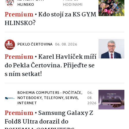
HLINSKO
HODINAMI
Premium
•
Kdo stojí za KS GYM
HLINSKO?
PEKLO ČERTOVINA
06. 08. 2026
Premium
•
Karel Havlíček míří
do Pekla Čertovina. Přijeďte se
s ním setkat!
BOHEMIA COMPUTERS - POČÍTAČE,
06.
NOTEBOOKY, TELEFONY, SERVIS,
08.
INTERNET
2026
Premium
•
Samsung Galaxy Z
Fold8 Ultra dorazil do