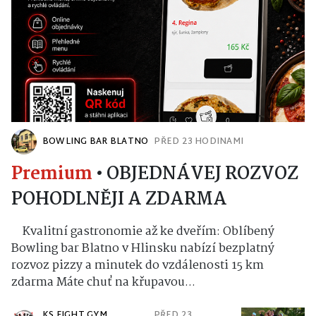
BOWLING BAR BLATNO
PŘED 23 HODINAMI
Premium
•
OBJEDNÁVEJ ROZVOZ
POHODLNĚJI A ZDARMA
Kvalitní gastronomie až ke dveřím: Oblíbený
Bowling bar Blatno v Hlinsku nabízí bezplatný
rozvoz pizzy a minutek do vzdálenosti 15 km
zdarma Máte chuť na křupavou...
KS FIGHT GYM
PŘED 23