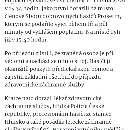
Poplach byl vyhlášen ve čtvrtek 11. června 2026
v 15:34 hodin. Jako první dorazili na místo
členové Sboru dobrovolných hasičů Prosetín,
kterým se podařilo vyjet během tří a půl
minuty od vyhlášení poplachu. Na místě byli
již v 15:40 hodin.
Po příjezdu zjistili, že zraněná osoba je při
vědomí a nachází se mimo stroj. Hasiči jí
okamžitě poskytli předlékařskou pomoc a
zajistili základní ošetření do příjezdu
zdravotnické záchranné služby.
Krátce nato dorazil lékař zdravotnické
záchranné služby, hlídka Policie České
republiky, profesionální hasiči ze stanice
Hlinsko a také posádka letecké záchranné