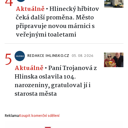
Aktuálně
•
Hlinecký hřbitov
čeká další proměna. Město
připravuje novou márnici s
veřejnými toaletami
5
REDAKCE IHLINSKO.CZ
05. 08. 2026
Aktuálně
•
Paní Trojanová z
Hlinska oslavila 104.
narozeniny, gratuloval jí i
starosta města
Reklama
Koupit komerční sdělení