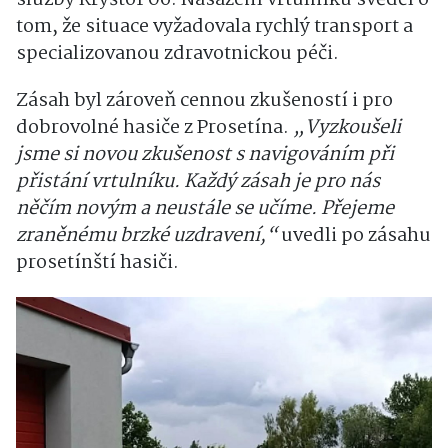
služby Kryštof 06. Nasazení vrtulníku svědčí o
tom, že situace vyžadovala rychlý transport a
specializovanou zdravotnickou péči.
Zásah byl zároveň cennou zkušeností i pro
dobrovolné hasiče z Prosetína.
„Vyzkoušeli
jsme si novou zkušenost s navigováním při
přistání vrtulníku. Každý zásah je pro nás
něčím novým a neustále se učíme. Přejeme
zraněnému brzké uzdravení,“
uvedli po zásahu
prosetínští hasiči.