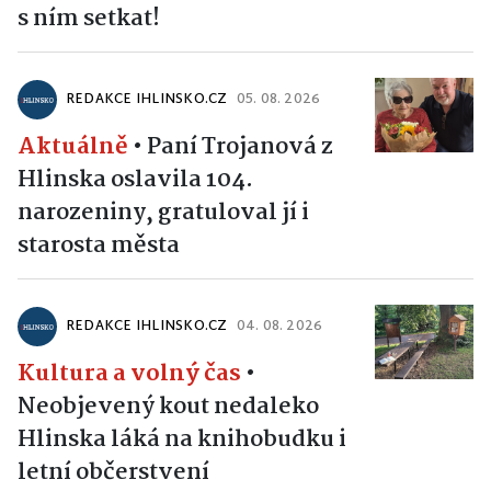
s ním setkat!
REDAKCE IHLINSKO.CZ
05. 08. 2026
Aktuálně
•
Paní Trojanová z
Hlinska oslavila 104.
narozeniny, gratuloval jí i
starosta města
REDAKCE IHLINSKO.CZ
04. 08. 2026
Kultura a volný čas
•
Neobjevený kout nedaleko
Hlinska láká na knihobudku i
letní občerstvení