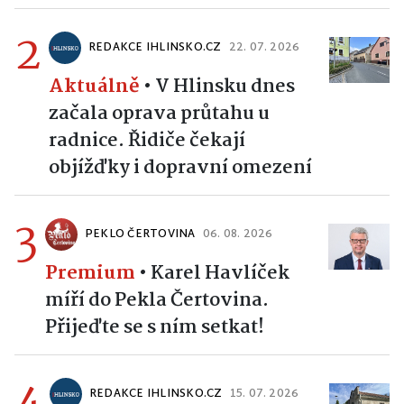
2
REDAKCE IHLINSKO.CZ
22. 07. 2026
Aktuálně
•
V Hlinsku dnes
začala oprava průtahu u
radnice. Řidiče čekají
objížďky i dopravní omezení
3
PEKLO ČERTOVINA
06. 08. 2026
Premium
•
Karel Havlíček
míří do Pekla Čertovina.
Přijeďte se s ním setkat!
4
REDAKCE IHLINSKO.CZ
15. 07. 2026