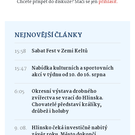
NEJNOVĚJŠÍ ČLÁNKY
15:58
Sabat Fest v Zemi Keltů
15:47
Nabídka kulturních a sportovních
akcí v týdnu od 10. do 16. srpna
6:05
Okresní výstava drobného
zvířectva se vrací do Hlinska.
Chovatelé představí králíky,
drůbež i holuby
9. 08.
Hlinsko čeká investičně nabitý
závěr roku. Město dokončí