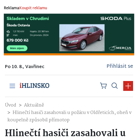
Reklama
Koupit reklamu
Přihlásit se
Po 10. 8., Vavřinec
Úvod
Aktuálně
Hlinečtí hasiči zasahovali u požáru v Oldřeticích, oheň v
koupelně způsobil přímotop
Hlinečtí hasiči zasahovali u