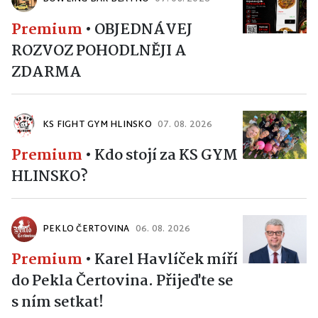
Premium
•
OBJEDNÁVEJ
ROZVOZ POHODLNĚJI A
ZDARMA
KS FIGHT GYM HLINSKO
07. 08. 2026
Premium
•
Kdo stojí za KS GYM
HLINSKO?
PEKLO ČERTOVINA
06. 08. 2026
Premium
•
Karel Havlíček míří
do Pekla Čertovina. Přijeďte se
s ním setkat!