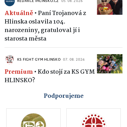
Aktuálně
•
Paní Trojanová z
Hlinska oslavila 104.
narozeniny, gratuloval jí i
starosta města
KS FIGHT GYM HLINSKO
07. 08. 2026
Premium
•
Kdo stojí za KS GYM
HLINSKO?
Podporujeme