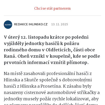
Chci se stát partnerem
REDAKCE IHLINSKO.CZ
13. 11. 2025
V úterý 12. listopadu krátce po poledni
vyjížděly jednotky hasičů k požáru
rodinného domu v Oldřeticích, části obce
Raná. Oheň vznikl v koupelně, kde se podle
prvotních informací vznítil přímotop.
Na místě zasahovali profesionální hasiči z
Hlinska a Skutče společně s dobrovolnými
hasiči z Hlinska a Prosetína. K zásahu byly
nasazeny cisternové automobilové stříkačky a
jednotky musely požár rychle lokalizovat, aby
se plameny nerozšířily do dalších částí domu.