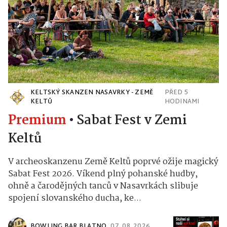
KELTSKÝ SKANZEN NASAVRKY - ZEMĚ
PŘED 5
KELTŮ
HODINAMI
Premium
•
Sabat Fest v Zemi
Keltů
V archeoskanzenu Země Keltů poprvé ožije magický
Sabat Fest 2026. Víkend plný pohanské hudby,
ohně a čarodějných tanců v Nasavrkách slibuje
spojení slovanského ducha, ke...
BOWLING BAR BLATNO
07. 08. 2026