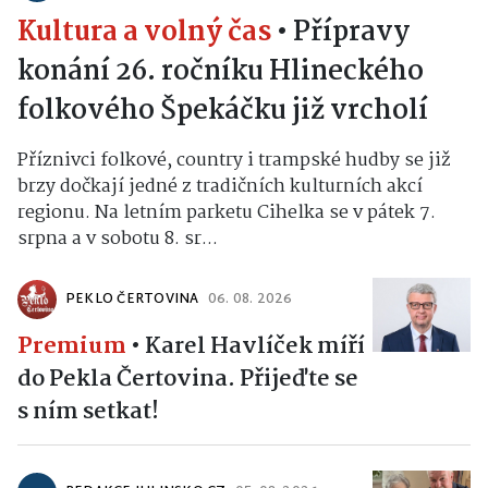
Kultura a volný čas
•
Přípravy
konání 26. ročníku Hlineckého
folkového Špekáčku již vrcholí
Příznivci folkové, country i trampské hudby se již
brzy dočkají jedné z tradičních kulturních akcí
regionu. Na letním parketu Cihelka se v pátek 7.
srpna a v sobotu 8. sr...
PEKLO ČERTOVINA
06. 08. 2026
Premium
•
Karel Havlíček míří
do Pekla Čertovina. Přijeďte se
s ním setkat!
REDAKCE IHLINSKO.CZ
05. 08. 2026