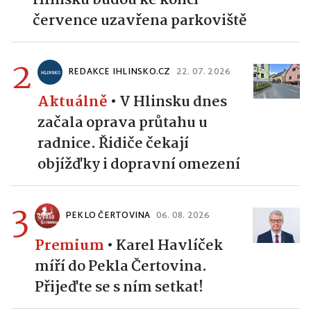
července uzavřena parkoviště
2
REDAKCE IHLINSKO.CZ
22. 07. 2026
Aktuálně
•
V Hlinsku dnes
začala oprava průtahu u
radnice. Řidiče čekají
objížďky i dopravní omezení
3
PEKLO ČERTOVINA
06. 08. 2026
Premium
•
Karel Havlíček
míří do Pekla Čertovina.
Přijeďte se s ním setkat!