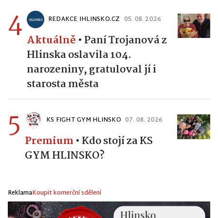
4
REDAKCE IHLINSKO.CZ
05. 08. 2026
Aktuálně
•
Paní Trojanová z
Hlinska oslavila 104.
narozeniny, gratuloval jí i
starosta města
5
KS FIGHT GYM HLINSKO
07. 08. 2026
Premium
•
Kdo stojí za KS
GYM HLINSKO?
Reklama
Koupit komerční sdělení